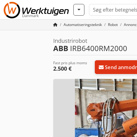
Danmark
Automatiseringsteknik
Robot
Annonc
Industrirobot
ABB
IRB6400RM2000
Fast pris plus moms
Send anmodn
2.500 €