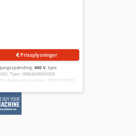
Prisoplysninger
dgangsspænding:
400 V
, type
i 2002. Type: IRB6400RM2000
198354 Referencenummer: RP200370001
ngsstrøm: 3 kA Inkluderer: Robot,
sbærer, der ydes ingen garanti. Hvis
er ringe.