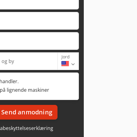
Jord
 og by
rhandler.
 på lignende maskiner
Send anmodning
abeskyttelseserklæring