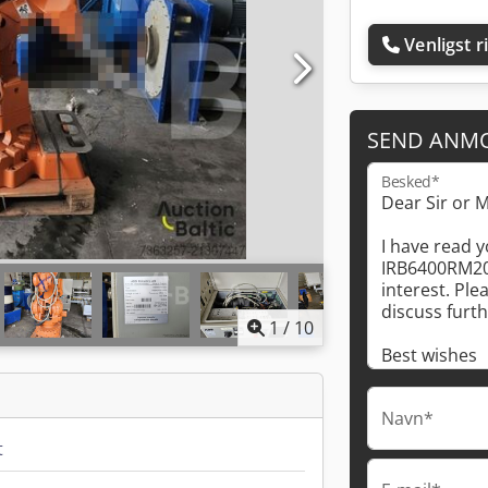
Venligst r
SEND ANM
Besked*
1
/
10
Navn*
t