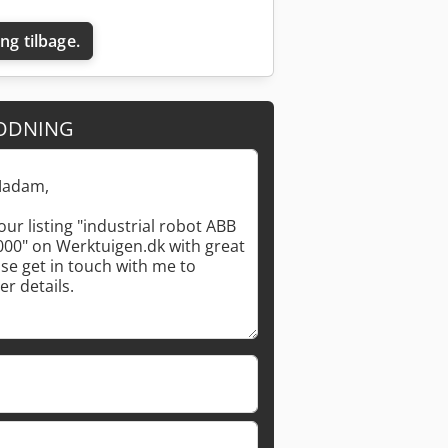
ing tilbage.
ODNING