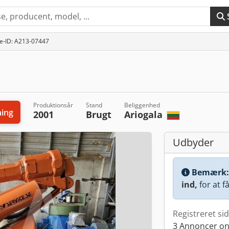
e-ID: A213-07447
Produktionsår
Stand
Beliggenhed
ing
2001
Brugt
Ariogala
Udbyder
Bemærk
ind,
for at f
Registreret si
3 Annoncer on