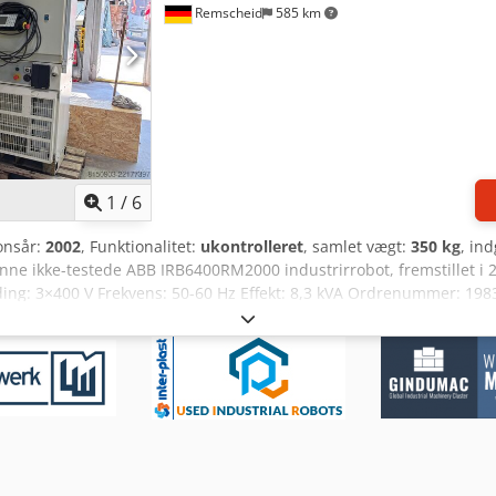
Remscheid
585 km
1
/
6
onsår:
2002
, Funktionalitet:
ukontrolleret
, samlet vægt:
350 kg
, in
denne ikke-testede ABB IRB6400RM2000 industrirrobot, fremstillet 
ing: 3×400 V Frekvens: 50-60 Hz Effekt: 8,3 kVA Ordrenummer: 
zjroha Fremstillingsdato: 2002-02-15 Nettovægt: 350 kg Kortslutni
lslutningskabel. Robotten er ikke testet og sælges som reservedel
erligere oplysninger, er du velkommen til at sende os en besked ell