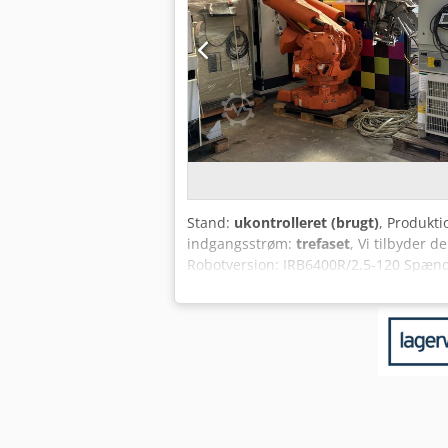
Stand:
ukontrolleret (brugt)
, Produkti
indgangsstrøm:
trefaset
, Vi tilbyder 
Robotversion: IRB6400R/2.5-120 Spænd
Serienummer: 64-23056 Cjdpfx Akezf Hx
kontrolskab, håndbetjeningsenhed og ti
du har spørgsmål eller har brug for yd