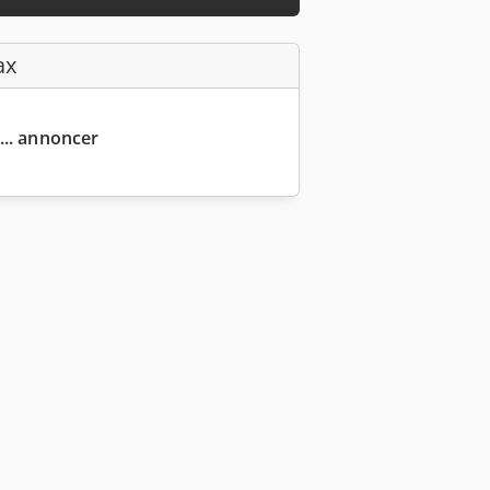
ax
... annoncer