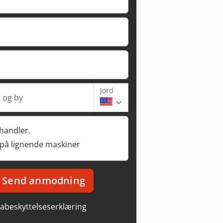
Jord
 og by
rhandler.
 på lignende maskiner
Send anmodning
abeskyttelseserklæring