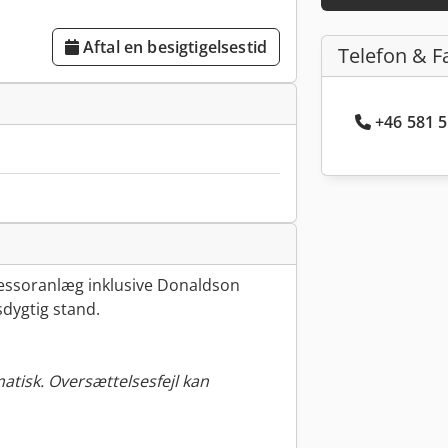
Aftal en besigtigelsestid
Telefon & F
+46 581 5
essoranlæg inklusive Donaldson
nsdygtig stand.
tisk. Oversættelsesfejl kan