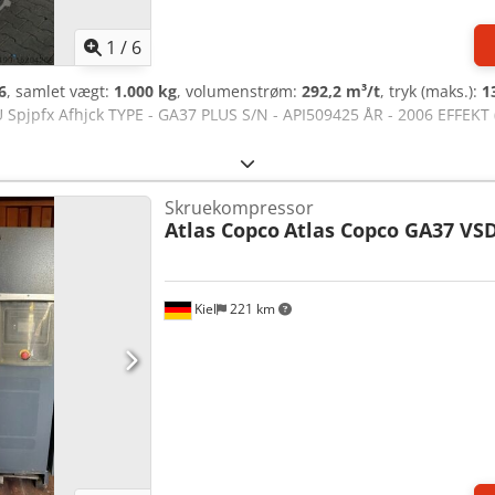
1
/
6
6
, samlet vægt:
1.000 kg
, volumenstrøm:
292,2 m³/t
, tryk (maks.):
1
pjpfx Afhjck TYPE - GA37 PLUS S/N - API509425 ÅR - 2006 EFFEKT (
Skruekompressor
Atlas Copco
Atlas Copco GA37 VS
Kiel
221 km
Anmod om flere billeder