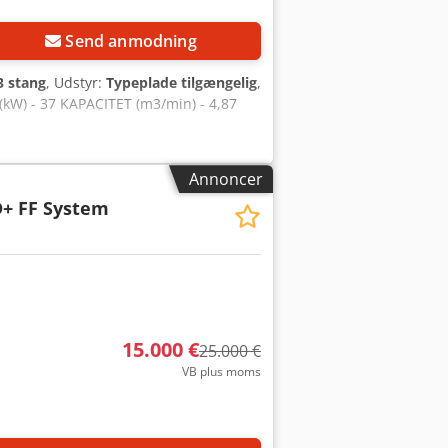
Send anmodning
3 stang
, Udstyr:
Typeplade tilgængelig
,
kW) - 37 KAPACITET (m3/min) - 4,87
Annoncer
D+ FF System
15.000 €
25.000 €
VB plus moms