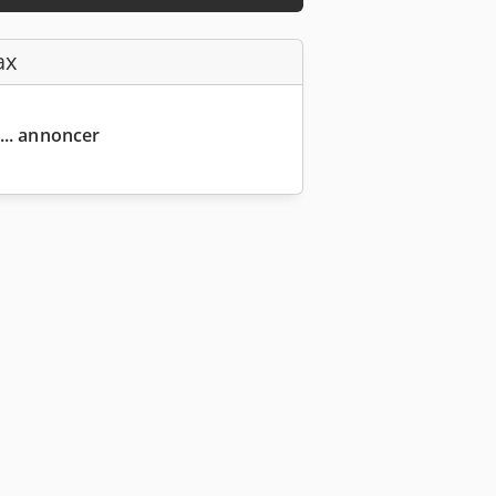
ax
... annoncer