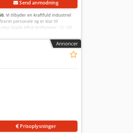
Send anmodning
60
, Vi tilbyder en kraftfuld industriel
ceret personale og er klar til
szdqz Dopfx Afhjk Driftstimer: 12.100
ale gerne besigtiges på stedet i Kiel og
Annoncer
Prisoplysninger