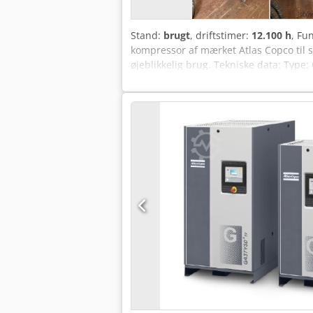
Stand:
brugt
, driftstimer:
12.100 h
, Fu
kompressor af mærket Atlas Copco til sa
øjeblikkelig brug. Tekniske data: Type:
timer Tilstand: Brugt, meget velholdt o
testes under drift.