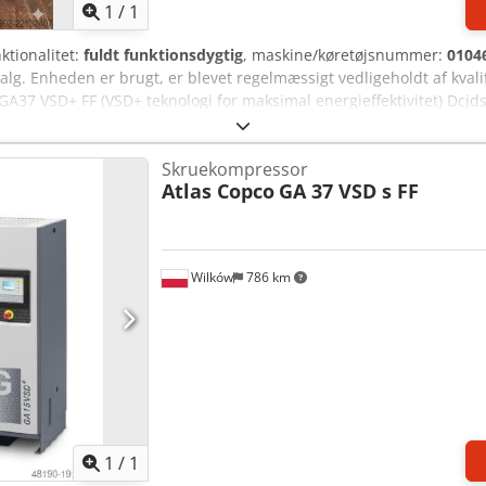
1
/
1
nktionalitet:
fuldt funktionsdygtig
, maskine/køretøjsnummer:
0104
lg. Enheden er brugt, er blevet regelmæssigt vedligeholdt af kvalifi
 GA37 VSD+ FF (VSD+ teknologi for maksimal energieffektivitet) Dcjd
g klar til øjeblikkelig brug. Kompressoren kan efter forudgående aft
Skruekompressor
Atlas Copco
GA 37 VSD s FF
Wilków
786 km
Anmod om flere billeder
1
/
1