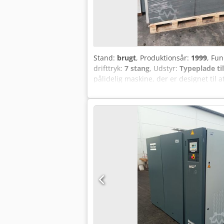
Stand:
brugt
, Produktionsår:
1999
, Fun
drifttryk:
7 stang
, Udstyr:
Typeplade ti
pålidelig maskine, der er designet til 
kan køre ved et tryk på 7,5 bar, hvilket
GA37 er fremstillet af Atlas Copco, en
Takket være dens avancerede teknologi s
kompressor er perfekt til virksomheder
fornuftigt valg til forskellige industr
fremragende forhold mellem pris og kva
inden for smurte kompressorer.