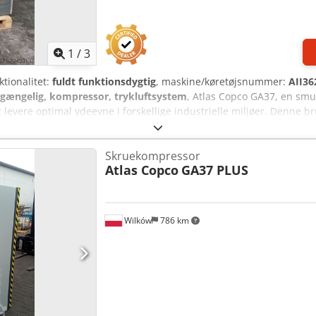
1
/
3
ktionalitet:
fuldt funktionsdygtig
, maskine/køretøjsnummer:
AII36
lgængelig, kompressor, trykluftsystem
, Atlas Copco GA37, en smu
at levere optimal ydeevne i forskellige industrielle miljøer. Denne
 gør den ideel til applikationer, der kræver et konstant tryk og ener
 førende virksomhed inden for trykluftløsninger, og er kendt for si
Skruekompressor
ikrer den en støjsvag drift og garanterer samtidig en produktion af
Atlas Copco
GA37 PLUS
, der ønsker at forbedre deres produktivitet og samtidig minimere 
isektorer. Samlet set kombinerer Atlas Copco GA37 ydeevne og pålidel
litet for en brugt enhed. Det er et godt valg for dem, der søger e
Wilków
786 km