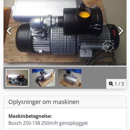
1
/
3
Oplysninger om maskinen
Maskinbetegnelse:
Busch 250-138 250m/h genopbygget