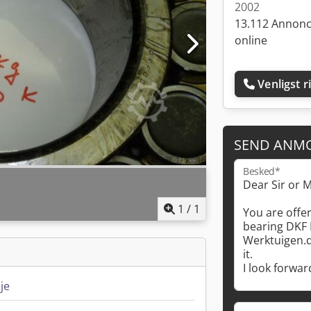
2002
13.112 Annon
online
Venligst r
SEND ANM
Besked*
1
/
1
je