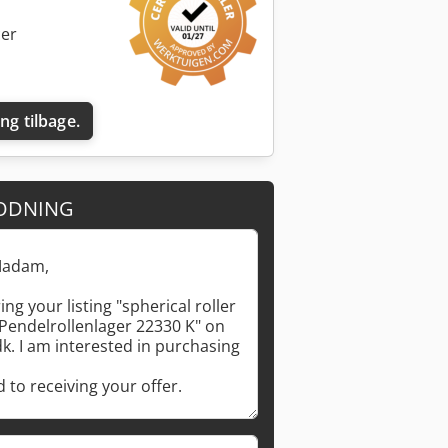
cer
ing tilbage.
Anmod om flere billeder
ODNING