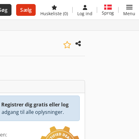
Søg
Sælg
Sprog
Huskeliste
(0)
Log ind
Menu
:
Registrer dig gratis eller log
å adgang til alle oplysninger.
den: