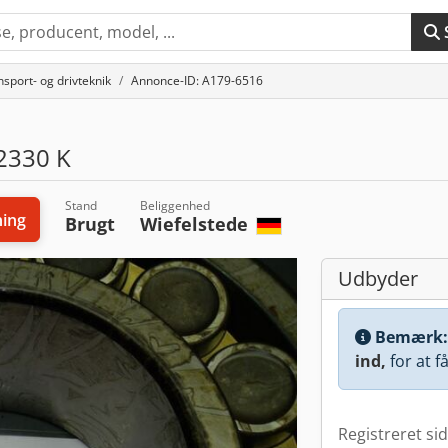
sport- og drivteknik
Annonce-ID: A179-6516
2330 K
Stand
Beliggenhed
ing
Brugt
Wiefelstede
Udbyder
Bemærk
ind,
for at f
Registreret si