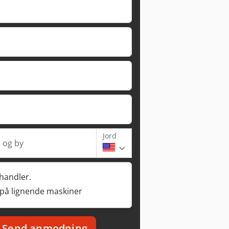
Jord
 og by
rhandler.
 på lignende maskiner
Send anmodning