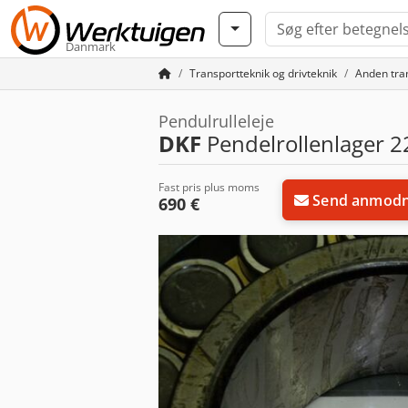
Danmark
Transportteknik og drivteknik
Anden tran
Pendulrulleleje
DKF
Pendelrollenlager 2
Fast pris plus moms
Send anmodn
690 €