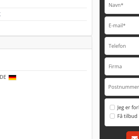
Navn*
K
E-mail*
Telefon
Firma
 DE
Postnummer
Jeg er fo
Få tilbud