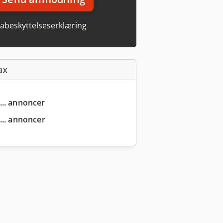
abeskyttelseserklæring
ax
... annoncer
... annoncer