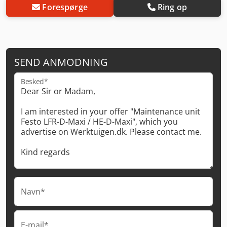
Forespørge
Ring op
SEND ANMODNING
Besked*
Navn*
E-mail*