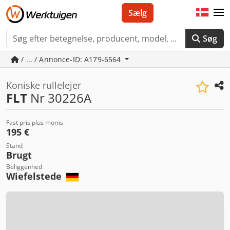
Sælg
Søg
/ ... / Annonce-ID: A179-6564
Koniske rullelejer
FLT
Nr 30226A
Fast pris plus moms
195 €
Stand
Brugt
Beliggenhed
Wiefelstede