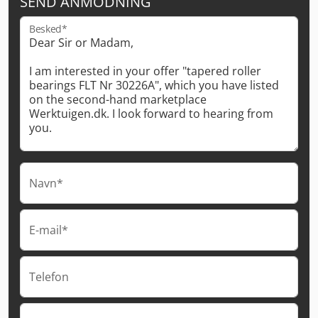
SEND ANMODNING
Besked*
Navn*
E-mail*
Telefon