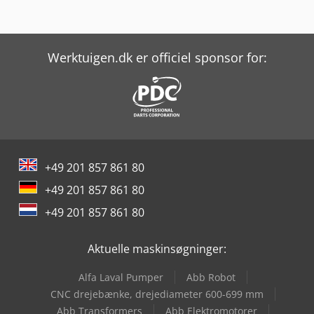
Werktuigen.dk er officiel sponsor for:
+49 201 857 861 80
+49 201 857 861 80
+49 201 857 861 80
Aktuelle maskinsøgninger:
Alfa Laval Pumper
Abb Robot
CNC drejebænke, drejediameter 600-699 mm
Abb Transformers
Abb Elektromotorer