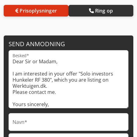
Prisoplysninger
Ring op
SEND ANMODNING
Besked*
Navn*