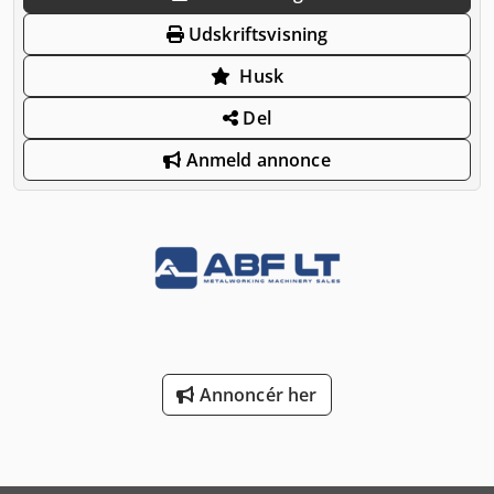
Udskriftsvisning
Husk
Del
Anmeld annonce
Annoncér her