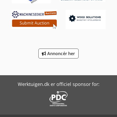
Annoncér her
Werktuigen.dk er officiel sponsor for: