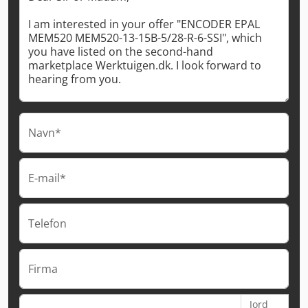
Navn*
E-mail*
Telefon
Firma
Jord