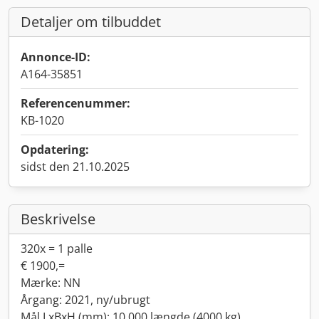
Detaljer om tilbuddet
Annonce-ID:
A164-35851
Referencenummer:
KB-1020
Opdatering:
sidst den 21.10.2025
Beskrivelse
320x = 1 palle
€ 1900,=
Mærke: NN
Årgang: 2021, ny/ubrugt
Mål LxBxH (mm): 10.000 længde (4000 kg)