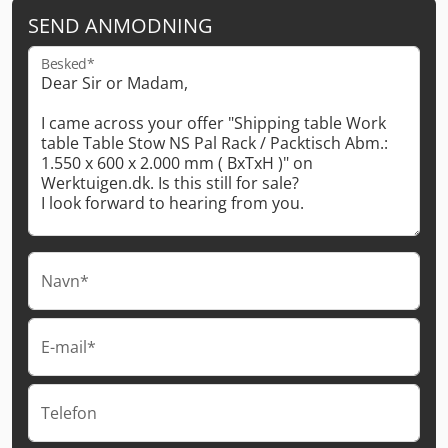
SEND ANMODNING
Besked*
Navn*
E-mail*
Telefon