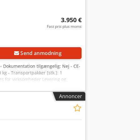
3.950 €
Fast pris plus moms
Send anmodning
 - Dokumentation tilgængelig: Nej - CE-
 kg - Transportpakker [stk.]: 1
s for virksomheder Levering og
Annoncer