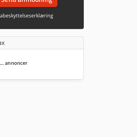
abeskyttelseserklæring
ax
... annoncer