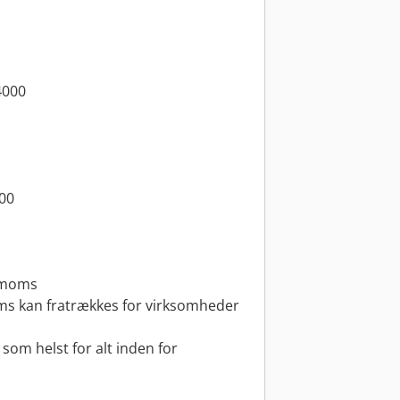
4000
500
. moms
ms kan fratrækkes for virksomheder
 som helst for alt inden for