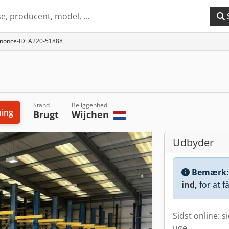
nonce-ID: A220-51888
Stand
Beliggenhed
ing
Brugt
Wijchen
Udbyder
Bemærk
ind,
for at f
Sidst online: s
uge