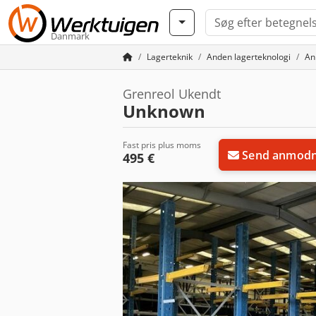
Danmark
Lagerteknik
Anden lagerteknologi
An
Grenreol Ukendt
Unknown
Fast pris plus moms
Send anmodn
495 €