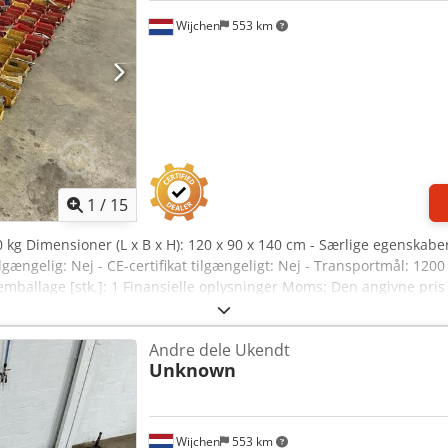
Wijchen
553 km
1
/
15
 kg Dimensioner (L x B x H): 120 x 90 x 140 cm - Særlige egenskaber
lgængelig: Nej - CE-certifikat tilgængeligt: Nej - Transportmål: 12
temballage [stk.]: 1 Finansielle oplysninger Moms: Den angivne pr
evering og indbytte er muligt når som helst for alle produkter in
Andre dele Ukendt
Unknown
Wijchen
553 km