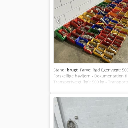
Stand:
brugt
, Farve: Rød Egenvægt: 500
Forskellige høvljern - Dokumentation ti
Transportvægt [kg]: 500 kg - Transpor
Moms kan fratrækkes for virksomheder L