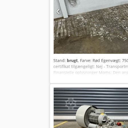
Stand:
brugt
, Farve: Rød Egenvægt: 750
certifikat tilgængeligt: Nej - Transpor
Finansielle oplysninger Moms: Den an
indbytning er muligt til enhver tid for 