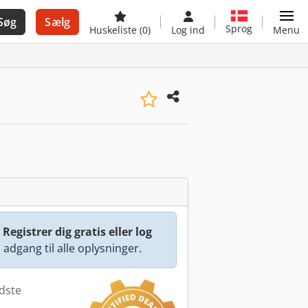
Søg
Sælg
Sprog
Huskeliste
(0)
Log ind
Menu
:
Registrer dig gratis eller log
å adgang til alle oplysninger.
idste