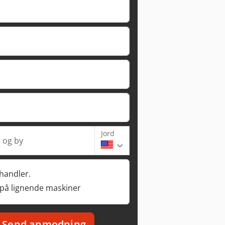
Jord
 og by
rhandler.
 på lignende maskiner
Send anmodning