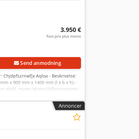
3.950 €
Fast pris plus moms
Send anmodning
: Chjdpfszrnwfjx Aqloa - Beskrivelse:
00 mm x 900 mm x 1400 mm (l x b x h) -
is er ekskl. moms Moms/differensmoms:
den for industriområdet Yorick Diebels
Annoncer