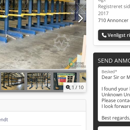
Registreret si
2017
710 Annoncer 
Venligst r
SEND ANM
Besked*
1
/
10
endt