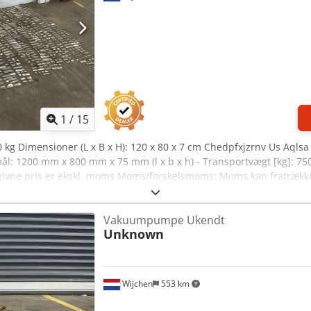
1
/
15
 kg Dimensioner (L x B x H): 120 x 80 x 7 cm Chedpfxjzrnv Us Aqlsa
tmål: 1200 mm x 800 mm x 75 mm (l x b x h) - Transportvægt [kg]: 750
givne pris er ekskl. moms Moms/forskelsmoms: Moms kan fratrække
alt inden for industrisektoren Yorick Diebels
Vakuumpumpe Ukendt
Unknown
Wijchen
553 km