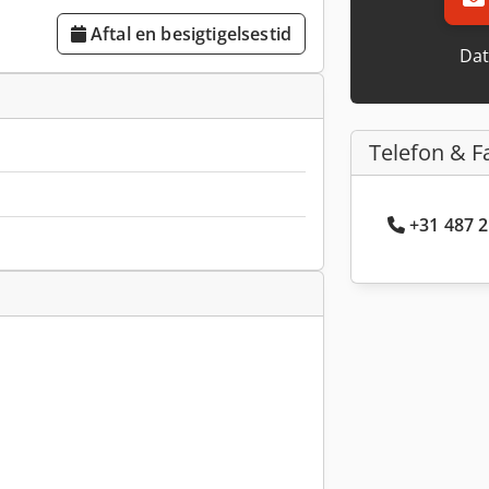
Aftal en besigtigelsestid
Dat
Telefon & F
+31 487 2