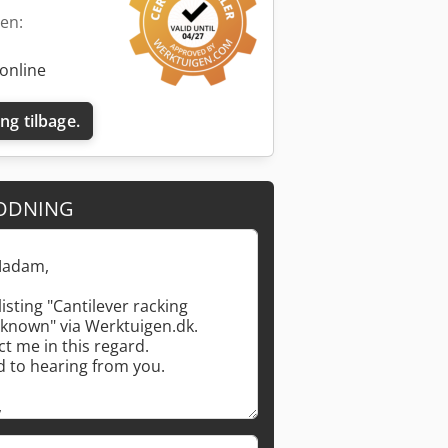
den:
online
ing tilbage.
ODNING