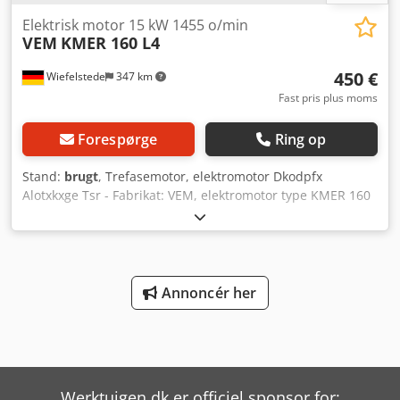
Elektrisk motor 15 kW 1455 o/min
VEM
KMER 160 L4
450 €
Wiefelstede
347 km
Fast pris plus moms
Forespørge
Ring op
Stand:
brugt
, Trefasemotor, elektromotor Dkodpfx
Alotxkxge Tsr - Fabrikat: VEM, elektromotor type KMER 160
L4 - Effekt: 15 kW - Omdrejningstal: 1455 o/min -
Spænding: 380/660 Volt - Aksel: Ø 42 x 110 mm -
Beskyttelsesklasse: IP44 - Dimensioner: 605/315/H400 mm -
Vægt: 121 kg.
Annoncér her
Werktuigen.dk er officiel sponsor for: