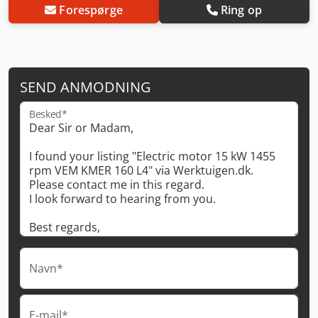
Forespørge
Ring op
SEND ANMODNING
Besked*
Navn*
E-mail*