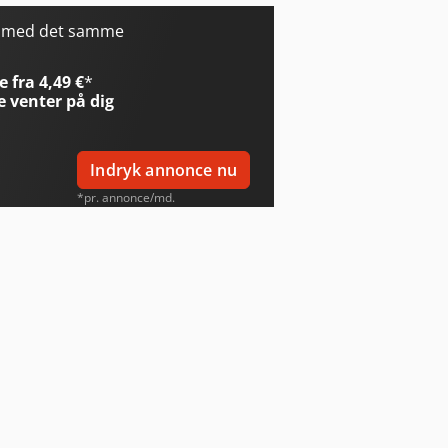
r med det samme
 fra 4,49 €
*
e
venter på dig
Indryk annonce nu
*pr. annonce/md.