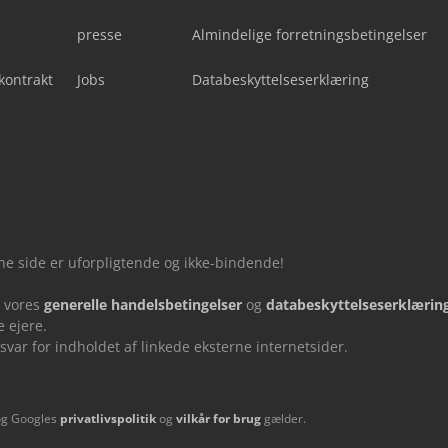
presse
Almindelige forretningsbetingelser
kontrakt
Jobs
Databeskyttelseserklæring
nne side er uforpligtende og ikke-bindende!
u vores
generelle handelsbetingelser
og
databeskyttelseserklærin
 ejere.
ar for indholdet af linkede eksterne internetsider.
og Googles
privatlivspolitik
og
vilkår for brug
gælder.