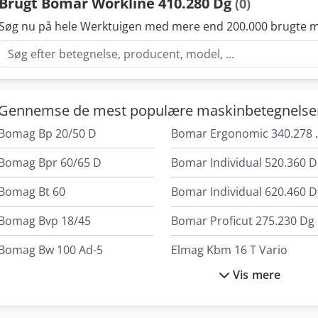
Brugt Bomar Workline 410.280 Dg
(0)
Søg nu på hele Werktuigen med mere end 200.000 brugte m
Gennemse de mest populære maskinbetegnelse
Bomag Bp 20/50 D
Bomar Er
Bomag Bpr 60/65 D
B
Bomag Bt 60
B
Bomag Bvp 18/45
Bomar Proficut 275.230 Dg
Bomag Bw 100 Ad-5
Elmag Kbm 16 T Vario
Vis mere
Bomar Basicut 275.230 Dg
Elumatec Dg 104
Bomar Easycut 275.230 Dg
Elumatec Dg 244