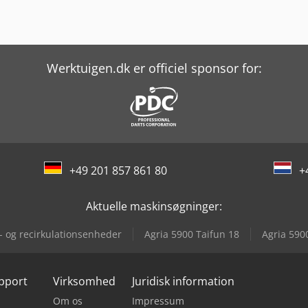
Werktuigen.dk er officiel sponsor for:
+49 201 857 861 80
+
Aktuelle maskinsøgninger:
t- og recirkulationsenheder
Agria 5900 Taifun 18
Agria 590
upport
Virksomhed
Juridisk information
Om os
Impressum