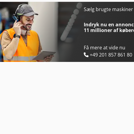
Bomar Ergonomic 320.258 Dgh
Elumatec Dg 79
Sælg brugte maskine
Bomar Ergonomic 340.278 Dg
Emco Emcomill E350
Indryk nu en annonce
11 millioner af køber
Få mere at vide nu
+49 201 857 861 80