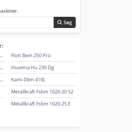
askiner.
Søg
r:
gonomic 340.278 Dgh
Flott Bem 250 Pro
omar Individual 520.360 Dgh
Huvema Hu 230 Dg
omar Individual 620.460 Dgh
Kami Dkm 410L
Metallkraft Fsbm 1020-20 S2
Metallkraft Fsbm 1020-25 E
Metallkraft Sbm 140-12
Weiler Commodor 180 Gsd