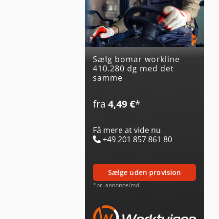
Sælg bomar workline
410.280 dg med det
samme
fra
4,49 €
*
Få mere at vide nu
+49 201 857 861 80
sælge uden provision
*pr. annonce/md.