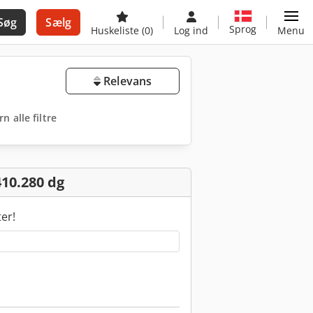
Søg
Sælg
Sprog
Huskeliste
(0)
Log ind
Menu
Relevans
rn alle filtre
10.280 dg
ter!