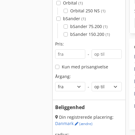
Orbital
(1)
Orbital 250 NS
(1)
bSander
(1)
bSander 75.200
(1)
bSander 150.200
(1)
Pris:
-
Kun med prisangivelse
Årgang:
-
Beliggenhed
Din registrerede placering:
Danmark
(ændre)
radius: