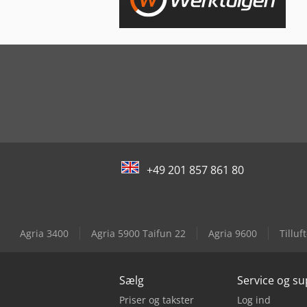
+49 201 857 861 80
Agria 3400
Agria 5900 Taifun 22
Agria 9600
Tilluf
Sælg
Service og s
Priser og takster
Log ind