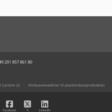
49 201 857 861 80
0 Cyclone 22
Klinksavemaskiner til plastvinduesproduktion
Facebook
X
LinkedIn