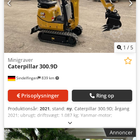
1
/
5
Minigraver
Caterpillar
300.9D
Sindelfingen
839 km
Prisoplysninger
Ring op
Produktionsår:
2021
, stand:
ny
, Caterpillar 300.9D; årgang
2021; ubrugt; driftsvægt: 1.087 kg; Yanmar-motor;
sammenklappelig sikkerhedsbøjle; ekstra hydraulik;
hurtigskifte MS01; 1 x graveskovl 370 mm (18 L) Dsdpfjhu U
Annoncer
Ipsx Anqsck - KUN TIL UDLEJNING -