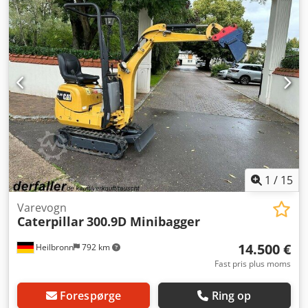
1
/
15
Varevogn
Caterpillar
300.9D Minibagger
14.500 €
Heilbronn
792 km
Fast pris plus moms
Forespørge
Ring op