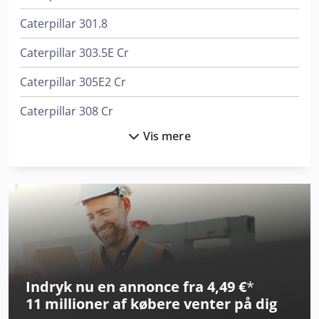
Caterpillar 301.8
Caterpillar 303.5E Cr
Caterpillar 305E2 Cr
Caterpillar 308 Cr
Vis mere
Caterpillar 313
Caterpillar 323
Caterpillar 330
Caterpillar 336
Caterpillar 3512B
Indryk nu en annonce fra 4,49 €
*
Caterpillar 352
11 millioner af købere
venter på dig
Caterpillar 908M