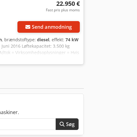
22.950 €
Fast pris plus moms
Send anmodning
h
, brændstoftype:
diesel
, effekt:
74 kW
 Juni 2016 Løftekapacitet: 3.500 kg
Ajltok = Virksomhedsoplysninger = Hvis
Vi garanterer svar inden for 8 timer.
 oplysninger. Kontortelefon: MOB:
gængelig på WhatsApp og Viber. MOB:
kal beløbet overføres til vores
ores hjemmeside. Hvis du modtager
ringe til os, så vi kan verificere
mburg 2 4701BP Roosendaal IBAN: NL 89
askiner.
Søg