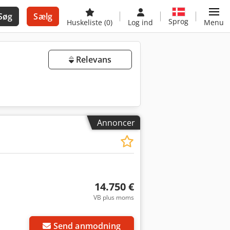
Søg
Sælg
Sprog
Huskeliste
(0)
Log ind
Menu
Relevans
Annoncer
14.750 €
VB plus moms
Send anmodning