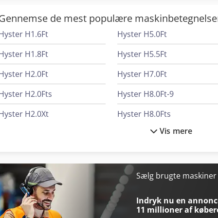
Gennemse de mest populære maskinbetegnelse
Hyster H1.6Ft
Hyster H5.0Ft
Hyster H1.8Ft
Hyster H5.5Ft
Hyster H2.0Ft
Hyster H7.0Ft
Hyster H2.0Fts
Hyster H8.0Ft-9
Hyster H2.0Xt
Hyster H8.0Fts
Vis mere
Hyster H2.5Ft
Hyster J1.8Xnt (Mwb)
Hyster H3.0Ft
Hyster P1.6
Hyster H3.0Xt
Hyster P1.8
Sælg brugte maskine
Hyster H3.5Ut
Hyster Reach Truck
Indryk nu en annonce
11 millioner af køber