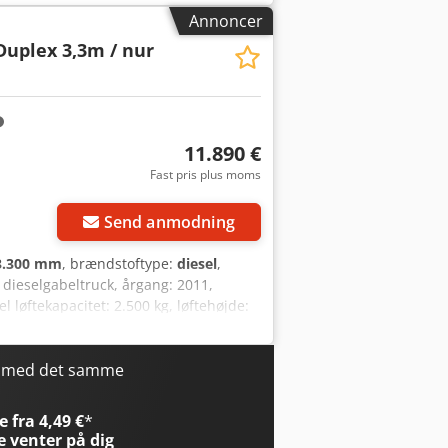
ens tykkelse: 50 mm ISO-klasse: ISO-
Annoncer
rhjulstype: Massivgummi Dcedpfjyyflfjx
Duplex 3,3m / nur
ulstype: Massivgummi Baghjulstørrelse:
type: Startbatteri Dobbeltklemme,
4. ventil, arbejdslys bag, arbejdslys
11.890 €
Fast pris plus moms
Send anmodning
3.300 mm
, brændstoftype:
diesel
,
 dieselgabeltruck, årgang: 2011,
el løftekapacitet: 2.500 kg, løftehøjde:
.800 mm, dieselmotor [36 kW/48 hk],
 ønsket fremsender vi gerne et leasing-
lpe dig. Yderligere information findes på
r med det samme
Yderligere information =
r yderligere information.
 fra 4,49 €
*
e
venter på dig