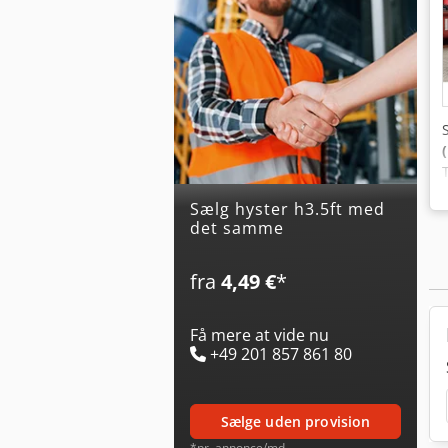
Sælg hyster h3.5ft med
det samme
fra
4,49 €
*
Få mere at vide nu
+49 201 857 861 80
sælge uden provision
*pr. annonce/md.