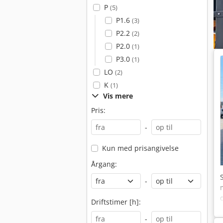
P
(5)
P1.6
(3)
P2.2
(2)
P2.0
(1)
P3.0
(1)
LO
(2)
K
(1)
Vis mere
Pris:
-
Kun med prisangivelse
Årgang:
-
Driftstimer [h]:
-