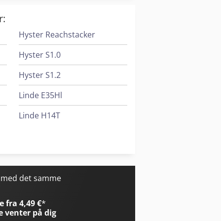
r:
Hyster Reachstacker
Hyster S1.0
Hyster S1.2
Linde E35Hl
Linde H14T
Linde H40T
Linde H50T
r med det samme
 fra 4,49 €
*
e
venter på dig