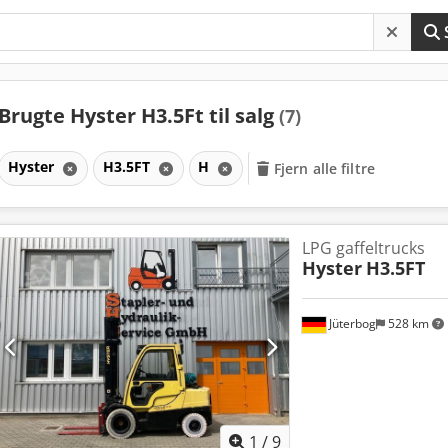
Brugte Hyster H3.5Ft til salg
(7)
Hyster
H3.5FT
H
Fjern alle filtre
LPG gaffeltrucks
Hyster
H3.5FT
Jüterbog
528 km
1
/
9