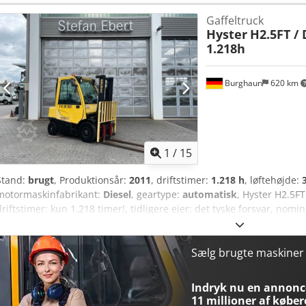
Dieselgabeltruck Lasttyngdepunkt: 500 Gaflens bredde: 120 mm Gafl
Gaffeltruck
klasse 3 = 2.500 - 4.999 kg Masttype: Triplex Teknisk stand: god Fo
Hyster
H2.5FT / 
Altsk Forhjulstørrelse: 28x9-15 Forhjulenes stand: 60 - 80 % Baghj
1.218h
6.50-10 Baghjulenes stand: 80 - 100 % Batterispænding: 12V Batteri
dobbelt sideskifter, tredobbelt klemme, tøndeklemme, skubbegaffel, 
for, varme, fuld kabine, fuld løftehøjde, rustfrit stål.
Burghaun
620 km
1
/
15
Stand:
brugt
, Produktionsår:
2011
, driftstimer:
1.218 h
, løftehøjde:
motormaskinfabrikant:
Diesel
, geartype:
automatisk
, Hyster H2.5FT
driftstimer: kun 1.218 timer!, tidligere ejer: det tyske forsvar, nomin
3.300 mm, duplexmast, gaflens længde: 1.200 mm, gaforlængelse: 1
vægt: 4.180 kg, klar til øjeblikkelig brug! Dcjdpfeznhglex Altok Hvis
eller finansieringstilbud. Hr. Mihm (tlf. står til rådighed for at hjæ
Sælg brugte maskine
vores hjemmeside. Med forbehold for fejl og mellemsalg! Kabine = 
Løftekapacitet: 2.500 kg Byggehøjde: 220 cm Kontakt Tobias Ebert fo
Indryk nu en annonce
11 millioner af køber