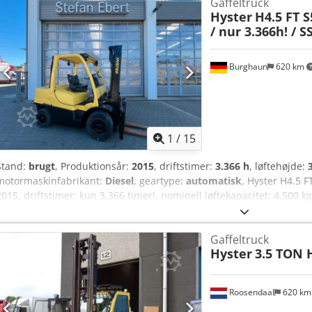
Gaffeltruck
Hyster
H4.5 FT S
/ nur 3.366h! / S
Burghaun
620 km
1
/
15
Stand:
brugt
, Produktionsår:
2015
, driftstimer:
3.366 h
, løftehøjde:
motormaskinfabrikant:
Diesel
, geartype:
automatisk
, Hyster H4.5 F
2015, driftstimer: kun 3.366 timer!, nominell løftekapacitet: 4.500 
hydraulisk sideskift, dieselmotor [55 kW/75 hk], DuraMatch-transmiss
omgående brug! Efter ønske kan vi tilbyde leasing- eller finansiering
Gaffeltruck
gerne. Yderligere information findes på vores hjemmeside. Der tage
Hyster
3.5 TON H
Kabine, udlejning muligt. Dodpfxsyund Ss Altock = Yderligere oplysn
Kontakt venligst Tobias Ebert for yderligere information.
Roosendaal
620 k