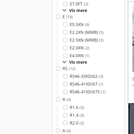
S7.0FT
(2)
Vis mere
E
(19)
E5.5XN
(9)
E2.2XN (MWB)
(5)
E2.5XN (MWB)
(5)
E2.0XN
(2)
E4.0XN
(1)
Vis mere
RS
(12)
RS46-33XD/62
(3)
RS46-41XD/67
(1)
RS46-41XD/67S
(1)
R
(9)
R1.6
(3)
R1.4
(3)
R2.0
(2)
A
(6)