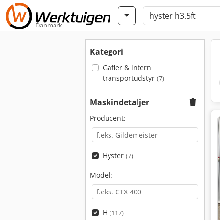
Danmark
Kategori
Gafler & intern
transportudstyr
(7)
Maskindetaljer
Producent:
Hyster
(7)
Model:
H
(117)