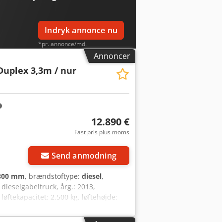
Indryk annonce nu
*pr. annonce/md.
Annoncer
Duplex 3,3m / nur
12.890 €
Fast pris plus moms
Send anmodning
300 mm
, brændstoftype:
diesel
,
 dieselgabeltruck, årg.: 2013,
 løftekapacitet: 2.500 kg, løftehøjde:
 med printer, dieselmotor [34 kW/46
 udarbejde et leasing- eller