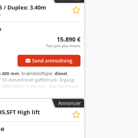
5 / Duplex: 3.40m
S
15.890 €
Fast pris plus moms
Send anmodning
3.400 mm
, brændstoftype:
diesel
,
T S5 dieseldrevet gaffeltruck, årgang:
kg, løftehøjde: 3.400 mm, standardmast,
ion, vægt: 6.880 kg, klar til
sforslag. Hr. Mihm (tlf.) rådgiver dig
Annoncer
s forbehold for fejl og mellemsalg.
5.5FT High lift
inger = Løftekapacitet: 4.500 kg
m