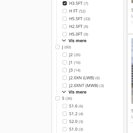
H3.5FT
(7)
H FT
(52)
H5.5FT
(33)
H2.5FT
(9)
H5.0FT
(9)
Vis mere
J
(60)
J2
(26)
J1
(16)
J3
(14)
J2.0XN (LWB)
(6)
J2.0XNT (MWB)
(3)
Vis mere
S
(36)
S1.6
(6)
S1.2
(4)
S2.0
(3)
S1.0
(3)