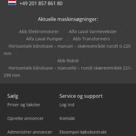
+49 201 857 861 80
Hyster Reachstacker
Aktuelle maskinsøgninger:
Hyster S1.0
Abb Elektromotorer
Alfa Laval Varmeveksler
Hyster S1.2
Alfa Laval Pumper
Abb Transformers
Horisontale båndsave – manuel – skæreområde rundt 0-220
Manitou Mht 790
mm
Abb Robot
Horisontale båndsave – manuelle – rundt skæreområde 221–
299 mm
Sælg
Service og support
Priser og takster
Log ind
Oprette annoncer
Kontakt
Administrer annoncer
Eksempel-købskontrakt