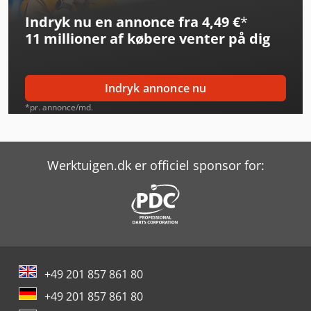
Indryk nu en annonce fra 4,49 €
*
Hyster H3.0Xt
11 millioner af købere
venter på dig
Hyster H3.5Ft
Hyster H3.5Ut
Indryk annonce nu
Hyster H5.0Ft
*pr. annonce/md.
Hyster H5.5Ft
Hyster H8.0Ft-9
Werktuigen.dk er officiel sponsor for:
Hyster H8.0Fts
Hyster J1.8Xnt (Mwb)
Hyster P1.6
+49 201 857 861 80
Hyster P1.8
+49 201 857 861 80
Hyster Reach Truck