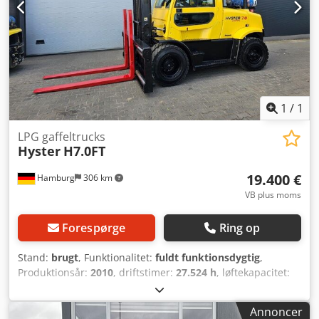
1
/
1
LPG gaffeltrucks
Hyster
H7.0FT
19.400 €
Hamburg
306 km
VB plus moms
Forespørge
Ring op
Stand:
brugt
, Funktionalitet:
fuldt funktionsdygtig
,
Produktionsår:
2010
, driftstimer:
27.524 h
, løftekapacitet:
7.000 kg
, løftehøjde:
5.400 mm
, brændstoftype:
gas
,
mastetype:
simplex
, bygningshøjde:
3.800 mm
,
Annoncer
gaffelbærebredden:
2.700 mm
, gaffellængde:
1.850 mm
,