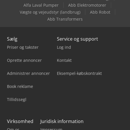
Linde H60T
Alfa Laval Pumper
Abb Elektromotorer
Vægte og vejeudstyr (landbrug)
Abb Robot
Linde P60
Abb Transformers
Sælg
Service og support
Priser og takster
Log ind
Oprette annoncer
Kontakt
Administrer annoncer
Eksempel-købskontrakt
Book reklame
Tillidssegl
Virksomhed
Juridisk information
Om os
Impressum