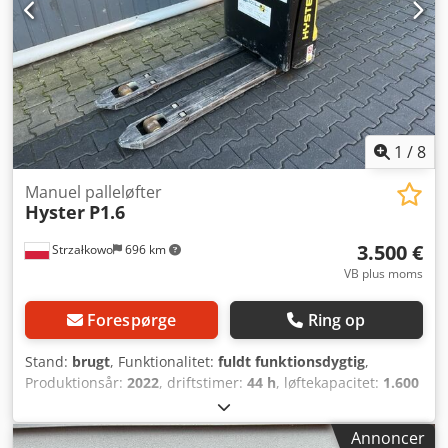
1
/
8
Manuel palleløfter
Hyster
P1.6
3.500 €
Strzałkowo
696 km
VB plus moms
Forespørge
Ring op
Stand:
brugt
, Funktionalitet:
fuldt funktionsdygtig
,
Produktionsår:
2022
, driftstimer:
44 h
, løftekapacitet:
1.600
kg
, brændstoftype:
elektrisk
, drivtype:
Elektro
,
Lavløftevogn Stand: Som ny Teknisk stand: Meget god
Annoncer
Batteri volt: 24V Dkjdpfxjyavu Ns Afuer