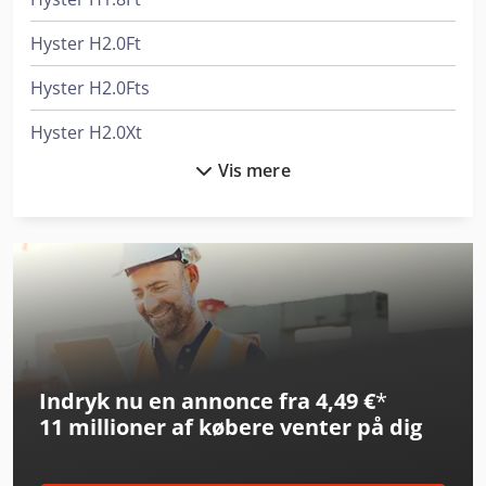
Hyster H2.0Ft
Hyster H2.0Fts
Hyster H2.0Xt
Vis mere
Hyster H2.5Ft
Hyster H3.0Ft
Hyster H3.0Xt
Hyster H3.5Ft
Hyster H3.5Ut
Indryk nu en annonce fra 4,49 €
*
Hyster H5.0Ft
11 millioner af købere
venter på dig
Hyster H5.5Ft