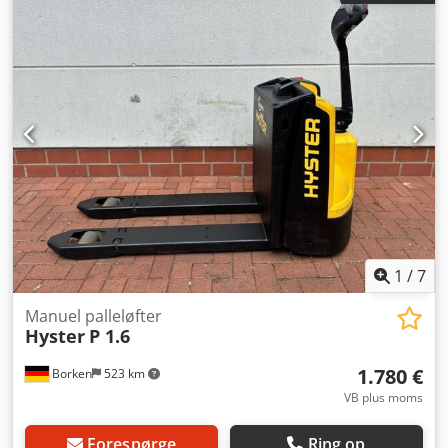
1
/
7
Manuel palleløfter
Hyster
P 1.6
1.780 €
Borken
523 km
VB plus moms
Forespørge
Ring op