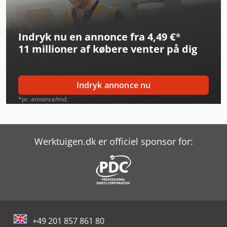
Hyster H3.5Ut
Indryk nu en annonce fra 4,49 €
*
Hyster H5.0Ft
11 millioner af købere
venter på dig
Hyster H5.5Ft
Hyster H7.0Ft
Indryk annonce nu
Hyster H8.0Ft-9
*pr. annonce/md.
Hyster H8.0Fts
Hyster J1.8Xnt (Mwb)
Werktuigen.dk er officiel sponsor for:
Hyster P1.6
Hyster P1.8
Hyster Reach Truck
+49 201 857 861 80
Hyster S1.0