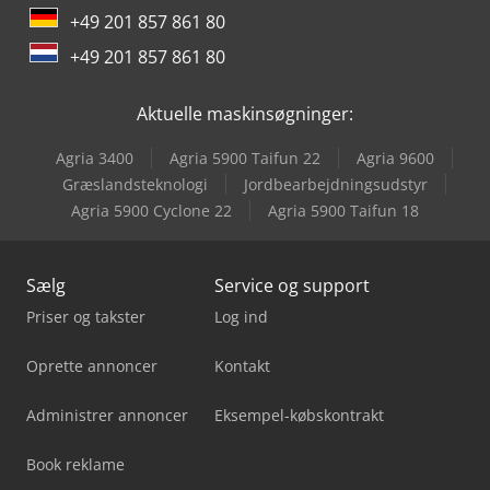
+49 201 857 861 80
Jcb 86C-2
+49 201 857 861 80
Linde H14D
Aktuelle maskinsøgninger:
Linde H14T
Agria 3400
Agria 5900 Taifun 22
Agria 9600
Linde L12I
Græslandsteknologi
Jordbearbejdningsudstyr
Agria 5900 Cyclone 22
Agria 5900 Taifun 18
Sany Srsc4531G
Sælg
Service og support
Priser og takster
Log ind
Oprette annoncer
Kontakt
Administrer annoncer
Eksempel-købskontrakt
Book reklame