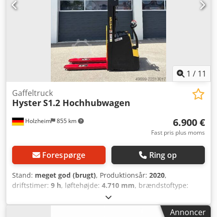
1
/
11
Gaffeltruck
Hyster
S1.2 Hochhubwagen
6.900 €
Holzheim
855 km
Fast pris plus moms
Forespørge
Ring op
Stand:
meget god (brugt)
, Produktionsår:
2020
,
driftstimer:
9 h
, løftehøjde:
4.710 mm
, brændstoftype:
elektrisk
, mastetype:
triplex
, Egenvægt: 1.300 kg
Løftekapacitet: 1.200 kg Byggehøjde: 210 cm CE-mærkning:
Annoncer
ja Teknisk stand: meget god Visuel stand: meget god