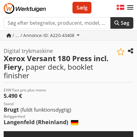
Sælg
Søg
/ ... / Annonce-ID: A220-43408
Digital trykmaskine
Xerox Versant 180 Press incl.
Fiery,
paper deck, booklet
finisher
EXW Fast pris plus moms
5.490 €
Stand
Brugt
(fuldt funktionsdygtig)
Beliggenhed
Langenfeld (Rheinland)