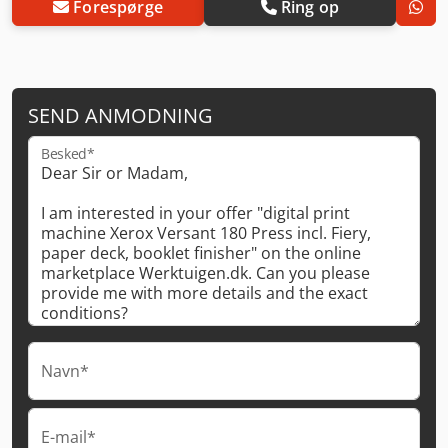
Forespørge
Ring op
SEND ANMODNING
Besked*
Navn*
E-mail*