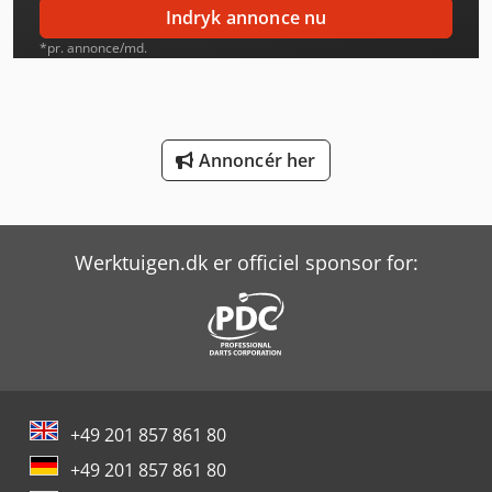
Linde L 12
Indryk annonce nu
Linde L 14
*pr. annonce/md.
Man L 2000
Man Tgl 10
Annoncér her
Man Tgl 12
Man Tgl 7
Werktuigen.dk er officiel sponsor for:
Man Tgl 8
Man Tgm 18
Mercedes-Benz Mb Trac
Mercedes-Benz Sprinter 300
+49 201 857 861 80
Mercedes-Benz V
+49 201 857 861 80