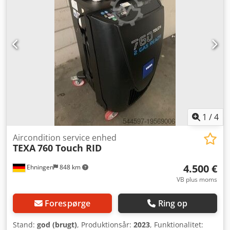
1
/
4
Aircondition service enhed
TEXA
760 Touch RID
4.500 €
Ehningen
848 km
VB plus moms
Forespørge
Ring op
Stand:
god (brugt)
, Produktionsår:
2023
, Funktionalitet: