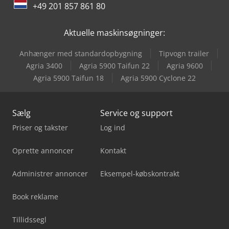
Mitsubishi Klimaanlæg
+49 201 857 861 80
Yeong Chin Machinery Industries Co. Ltd. (Ycm) Nfx400A
Aktuelle maskinsøgninger:
Anhænger med standardopbygning
Tipvogn trailer
Agria 3400
Agria 5900 Taifun 22
Agria 9600
Agria 5900 Taifun 18
Agria 5900 Cyclone 22
Sælg
Service og support
Priser og takster
Log ind
Oprette annoncer
Kontakt
Administrer annoncer
Eksempel-købskontrakt
Book reklame
Tillidssegl