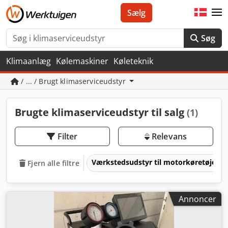
Sælg
Søg
Klimaanlæg
Kølemaskiner
Køleteknik
/ ... / Brugt klimaserviceudstyr
Brugte klimaserviceudstyr til salg
(1)
Filter
Relevans
Værkstedsudstyr til motorkøretøjer
Fjern alle filtre
Annoncer