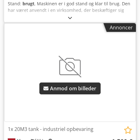
Stand:
brugt
, Maskinen er i god stand og klar til brug. Den
har været anvendt i en virksomhed, der beskæftiger sig
med rengøring af grøntsager. Maskinen renser spildevand.
Codpjzc Ef Asfx Apnsha Se mine andre annoncer.
Annoncer
Anmod om billeder
1x 20M3 tank - industriel opbevaring