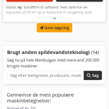
Stand:
ny
, Sandfiltre til saltvand. Hver tank har en
kapacitet på 59 m³ og er forberedt til rengøring med
trykluft og højtrykssprøjtning. Særtilbud, aldrig taget i
brug. Chjdpfxegtifqs Apnoa
Gem søgning
Brugt anden spildevandsteknologi
(14)
Søg nu på hele Werktuigen med mere end 200.000
brugte maskiner.
Søg
Gennemse de mest populære
maskinbetegnelser:
Alzmetall Ax 2/S