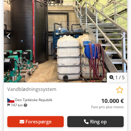
anionbytter, der arbejder i kloridcyklus, - Kulfilter. Vores
demineraliseringsstationer RDI-2 / RDI-4 er udstyret med
fuldautomatiske styrehoveder. Kolonnerne er fremstillet af
AISI316L stål.
1
/
5
Vandblødningssystem
10.000 €
Den Tjekkiske Republik
747 km
Fast pris plus moms
Forespørge
Ring op