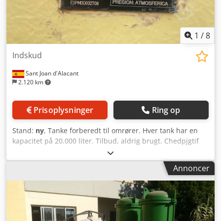
1
/
8
Indskud
Sant Joan d'Alacant
2.120 km
Prisoplysninger
Ring op
Stand:
ny
, Tanke forberedt til omrører. Hver tank har en
kapacitet på 20.000 liter. Tilbud, aldrig brugt. Chedpjgtif
Refx Apnja
Annoncer