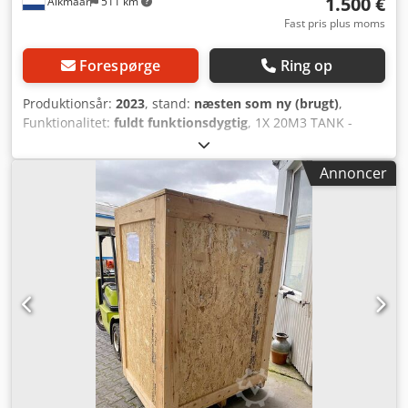
1.500 €
Alkmaar
511 km
Fast pris plus moms
Forespørge
Ring op
Produktionsår:
2023
, stand:
næsten som ny (brugt)
,
Funktionalitet:
fuldt funktionsdygtig
, 1X 20M3 TANK -
Industriel opbevaring af vand og væsker Chsdpfx Asxl Sd
Aepnsa
Annoncer