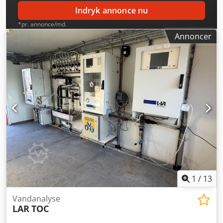
Indryk annonce nu
*pr. annonce/md.
Annoncer
1
/
13
Vandanalyse
LAR
TOC