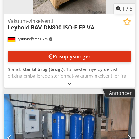
1
/
6
Vakuum-vinkelventil
Leybold
BAV DN800 ISO-F EP VA
Tyskland
571 km
Prisoplysninger
Stand:
klar til brug (brugt)
, To næsten nye og delvist
originalemballerede storformat-vakuumvinkelventiler fra
Leybold er tilgængelige. Omløbsretning: 90°, nominelt mål:
800 mm, maks. driftstryk: 7 bar. Dokumentation er
Annoncer
tilgængelig. Besigtigelse på stedet er mulig. Chedpfx Aeyv
H E Espnsa