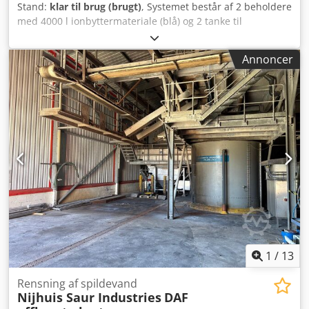
Stand:
klar til brug (brugt)
, Systemet består af 2 beholdere
med 4000 l ionbyttermateriale (blå) og 2 tanke til
saltopløsning (sort) med et samlet volumen på 30 m³ (11 +
19 m³). Ved penduldrevet drift er den daglige produktion
Annoncer
1920 m³. Csdpsydbmljfx Apnjha
1
/
13
Rensning af spildevand
Nijhuis Saur Industries
DAF