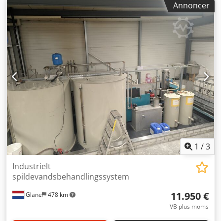
Annoncer
giver mulighed for fleksibel drift og redundans, hvilket
resulterer i en effektiv fjernelse af mere end 97 % af de
opløste stoffer. Producerer permeat af høj kvalitet, der er
egnet til anvendelse som forbehandling til
demineralisering eller genbrug af kølevand. Bemærk: Da
varerne er pakket, er de viste billeder kun vejledende og
ikke billeder af de faktiske enheder. Chjdozl U N Iopfx
Apnsa Bemærk: Salget er betinget af, at køberen inden for
24 timer efter den betingede salgsaftale tilfredsstillende
gennemfører en forretningspartner-due diligence-kontrol
(BPDDC) og udfylder en erklæring fra slutbrugeren (EUS).
Hvis køberen ikke er slutbrugeren, skal dette også gøres
for hver enkelt slutbruger. BPDDC- og EUS-formularer kan
downloades herunder.
1
/
3
Industrielt
spildevandsbehandlingssystem
11.950 €
Glane
478 km
VB plus moms