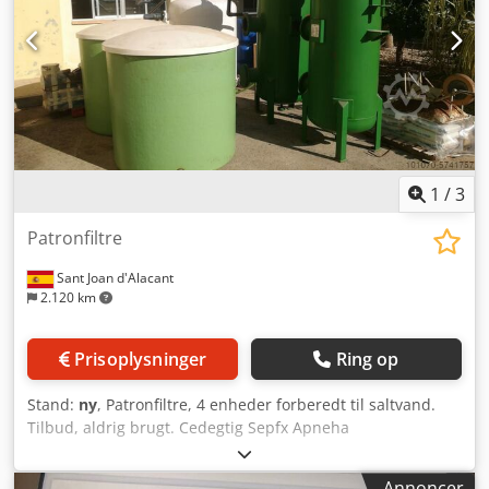
1
/
3
Patronfiltre
Sant Joan d'Alacant
2.120 km
Prisoplysninger
Ring op
Stand:
ny
, Patronfiltre, 4 enheder forberedt til saltvand.
Tilbud, aldrig brugt. Cedegtig Sepfx Apneha
Annoncer