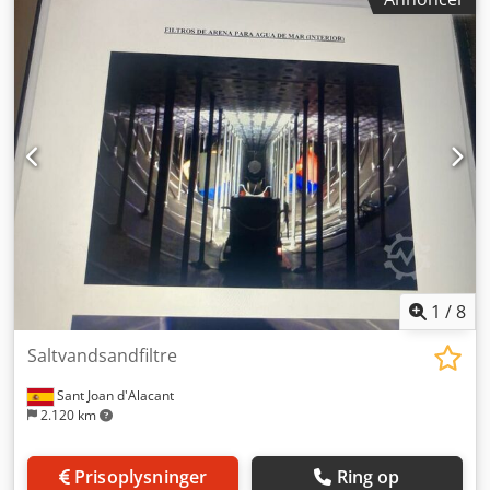
1
/
8
Saltvandsandfiltre
Sant Joan d'Alacant
2.120 km
Prisoplysninger
Ring op