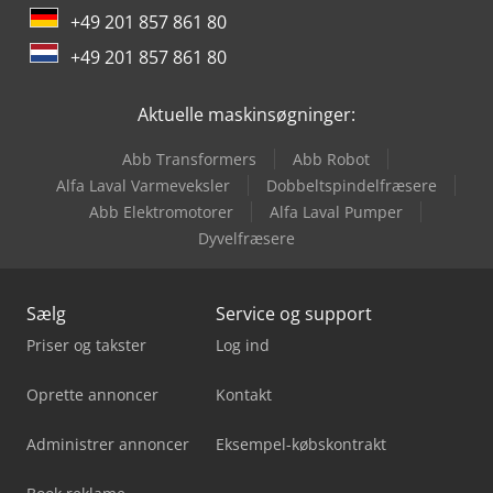
Sennebogen 818 E
+49 201 857 861 80
Tec Rotec
+49 201 857 861 80
Yeong Chin Machinery Industries Co. Ltd. (Ycm) Nfx400A
Aktuelle maskinsøgninger:
Abb Transformers
Abb Robot
Alfa Laval Varmeveksler
Dobbeltspindelfræsere
Abb Elektromotorer
Alfa Laval Pumper
Dyvelfræsere
Sælg
Service og support
Priser og takster
Log ind
Oprette annoncer
Kontakt
Administrer annoncer
Eksempel-købskontrakt