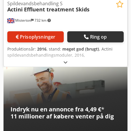
specifikationer, yderligere billeder eller et skræddersyet
Spildevandsbehandling S
Actini
Effluent treatment Skids
tilbud. Vi kan arrangere levering til hele verden.
Misterton
732 km
Prisoplysninger
Ring op
Produktionsår:
2016
, stand:
meget god (brugt)
, Actini
spildevandsbehandlingsmoduler, 2016,
spildevandsbehandlingssystem med både pH-
doseringsmulighed og dampvarmeveksler til termisk
sanering. Vandet er efter behandling klart til genbrug eller
sikker udledning til afløb. Cjdew Dykwjpfx Apnsha
Indryk nu en annonce fra 4,49 €
*
11 millioner af købere
venter på dig