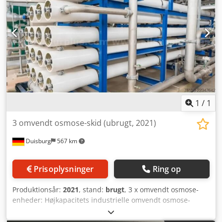
1
/
1
3 omvendt osmose-skid (ubrugt, 2021)
Duisburg
567 km
Prisoplysninger
Ring op
Produktionsår:
2021
, stand:
brugt
, 3 x omvendt osmose-
enheder: Højkapacitets industrielle omvendt osmose-
enheder, designet til avanceret genanvendelse af
spildevand. Konfiguration med flere parallelle enheder