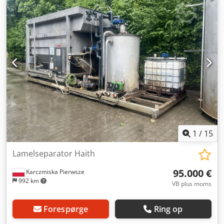
stålramme Kompakt, klar til integration Stand: Meget god
generel stand Velholdt Cjdezdykbjpfx Apnsha Fuldt
funktionsdygtig (kan demonstreres, hvis det ønskes)
Anvendelser: Vandrensning Behandling af procesvand
Forbehandlings-/filtreringssystemer Industrielle
produktionsanlæg
1
/
15
Lamelseparator Haith
95.000 €
Karczmiska Pierwsze
992 km
VB plus moms
Forespørge
Ring op