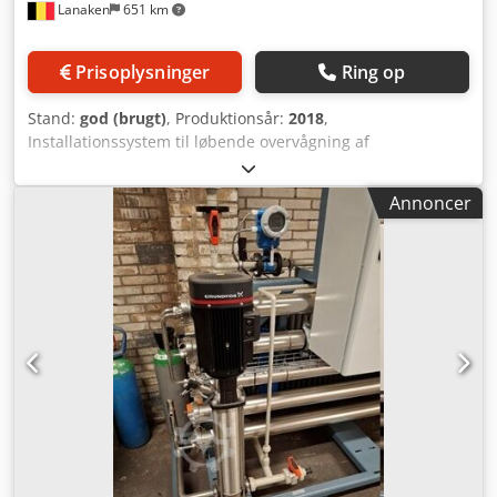
Lanaken
651 km
Prisoplysninger
Ring op
Stand:
god (brugt)
, Produktionsår:
2018
,
Installationssystem til løbende overvågning af
vandkvaliteten. Komplet, samlet i et lukket målerum med
aircondition (kan flyttes). Chodpfjzgcnbox Apnsa Systemet
Annoncer
består af 3 komponenter: * LAR Biomonitor * LAR
QuickTNPO * LAR QuickTOCultra