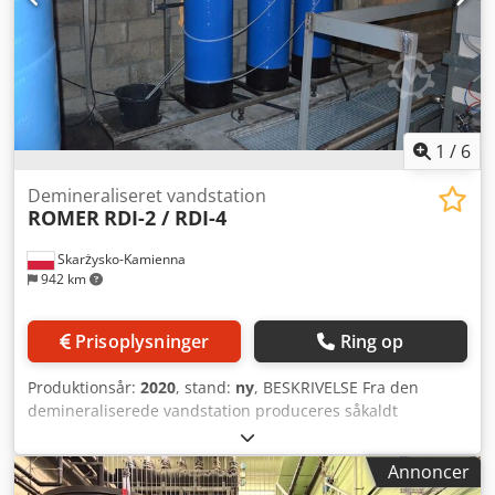
1
/
6
Demineraliseret vandstation
ROMER
RDI-2 / RDI-4
Skarżysko-Kamienna
942 km
Prisoplysninger
Ring op
Produktionsår:
2020
, stand:
ny
, BESKRIVELSE Fra den
demineraliserede vandstation produceres såkaldt
halvdestilleret vand ved hjælp af ionbytte-teknologi.
Codpofz I Uiefx Apnsha Stationen består af 3 kolonner: -
Annoncer
Stærkt sur kationbytter i natriumcyklus, - Stærkt basisk