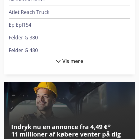
Atlet Reach Truck
Ep Epl154
Felder G 380
Felder G 480
Vis mere
Linde L 10
Linde L 12
Linde L 16
Linde Reach Truck
Linde Reachstacker
Indryk nu en annonce fra 4,49 €
*
Linde Sideloader
11 millioner af købere
venter på dig
Man L 2000