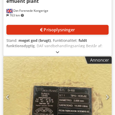
effluent plant
Det Forenede Kongerige
763 km
Prisoplysninger
Stand:
meget god (brugt)
, Funktionalitet:
fuldt
funktionsdygtig
, DAF vandbehandlingsanlæg Består af:
Opbevaringstanke Blandetanke Nijhuis Saur Industries
DAF Codpfx Apexwni Ejneha KHD Humboldt
Annoncer
centrifugaludskiller Alle tilhørende pumper og
doseringsenheder. Tidligere brugt hos Walkers crisps til
behandling af 71 kubikmeter i timen.