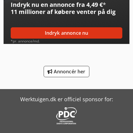
Indryk nu en annonce fra 4,49 €
*
Graule Akf 6/250
11 millioner af købere
venter på dig
Graule As 450
Haas Tl-2
Indryk annonce nu
Haas Vf-2
*pr. annonce/md.
Haas Vf-4
Haas Vm-2
Annoncér her
Huvema Hu 230 Dg
Huvema Hu 370 Psk
Werktuigen.dk er officiel sponsor for:
Index Ms40-6
Linde Reachstacker
Man L 2000