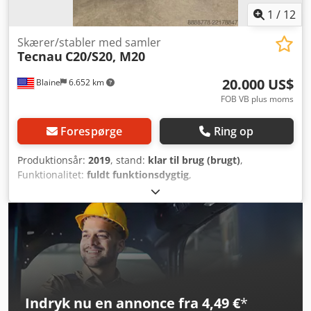
1
/
12
Skærer/stabler med samler
Tecnau
C20/S20, M20
20.000 US$
Blaine
6.652 km
FOB VB plus moms
Forespørge
Ring op
Produktionsår:
2019
, stand:
klar til brug (brugt)
,
Funktionalitet:
fuldt funktionsdygtig
,
maskine/køretøjsnummer:
C201149/S201126, M201150
,
Denne Tecnau C20/S20-skære- og stablemaskine fra 2019,
udstyret med M20-samlemodul, er i fremragende stand og
klar til brug i produktionen. Den er for nylig blevet taget ud
af drift hos en bank, hvor den var omfattet af en fuld
serviceaftale. Cedpfjzf Na Ujx Agqsha
Indryk nu en annonce fra 4,49 €
*