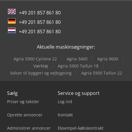
Mercedes-Benz Mb Trac
+49 201 857 861 80
Panhans 334/20
+49 201 857 861 80
Weinbrenner Tsv 6/3050
+49 201 857 861 80
Yeong Chin Machinery Industries Co. Ltd. (Ycm) Nfx400A
Aktuelle maskinsøgninger:
Agria 5900 Cyclone 22
Agria 3400
Agria 9600
Værktøj
Agria 5900 Taifun 18
Valser til byggeri og vejbygning
Agria 5900 Taifun 22
Sælg
Service og support
Priser og takster
Log ind
Oprette annoncer
Kontakt
Administrer annoncer
Eksempel-købskontrakt