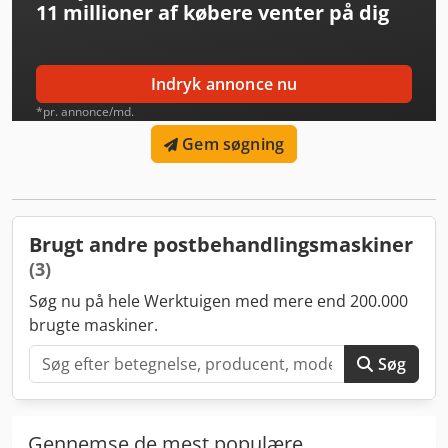
11 millioner af købere
venter på dig
Indryk annonce nu
*pr. annonce/md.
Gem søgning
Brugt andre postbehandlingsmaskiner
(3)
Søg nu på hele Werktuigen med mere end 200.000
brugte maskiner.
Søg
Gennemse de mest populære