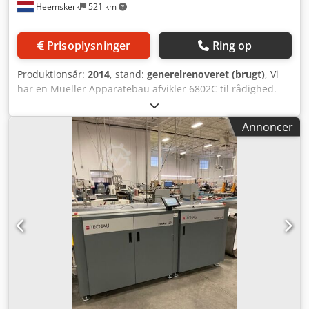
Heemskerk
521 km
Prisoplysninger
Ring op
Produktionsår:
2014
, stand:
generelrenoveret (brugt)
, Vi
har en Mueller Apparatebau afvikler 6802C til rådighed.
Csdpfshd Nxvox Agqeha Maskinen er fuldstændig
renoveret og klar til øjeblikkelig brug i din produktion.
Annoncer