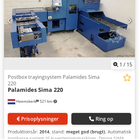
1
/
15
Postbox trayingsystem Palamides Sima
220
Palamides
Sima 220
Heemskerk
521 km
Prisoplysninger
Ring op
Produktionsår:
2014
, stand:
meget god (brugt)
, Automatisk
postkasse-system til kuverteringsmaskiner. Denne SIMA