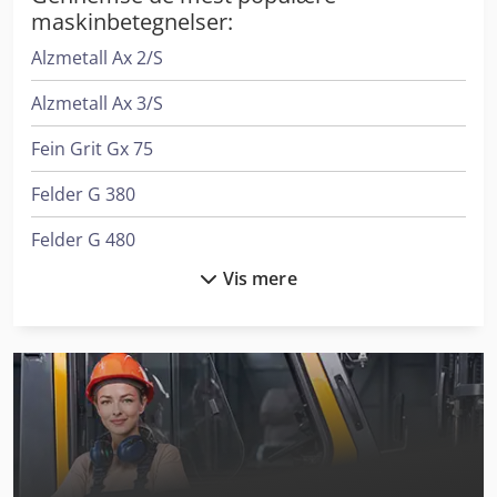
maskinbetegnelser:
Alzmetall Ax 2/S
Alzmetall Ax 3/S
Fein Grit Gx 75
Felder G 380
Felder G 480
Vis mere
Felder K 700 S
Flott Bem 250 Pro
Flott Bsm 75
Gildemeister Nef 400
Graule Akf 4/250