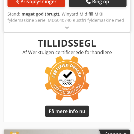
Prisoplysninger
Ring op
Stand:
meget god (brugt)
, Winyard Midifill MKII
fyldemaskine Serie: MDS040740 Rustfri fyldemaskine med
roterende afskæringshoved, justerbar fyldemængde,
fodpedal, lavt niveau og på hjul. Dodpfxeix Ivco Acpock
TILLIDSSEGL
Af Werktuigen certificerede forhandlere
Få mere info nu
Annoncer