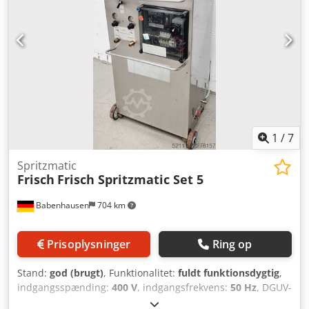
UKRAINSK.
1
/
7
Spritzmatic
Frisch
Frisch Spritzmatic Set 5
Babenhausen
704 km
Prisoplysninger
Ring op
Stand:
god (brugt)
, Funktionalitet:
fuldt funktionsdygtig
,
indgangsspænding:
400 V
, indgangsfrekvens:
50 Hz
, DGUV-
certificeret indtil:
08/2027
, type indgangsstrøm:
trefaset
,