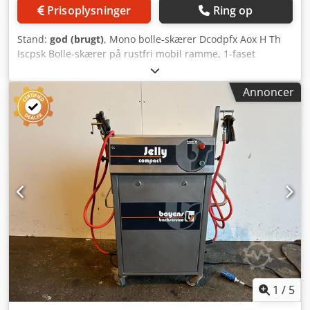
Prisoplysninger
Ring op
Stand:
god (brugt)
, Mono bolle-skærer Dcodpfx Aox H Th
Iscpsk Bolle-skærer på rustfri mobil ramme, 1-faset
Annoncer
1
/
5