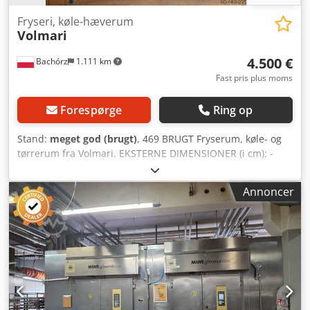
Fryseri, køle-hæverum
Volmari
4.500 €
Bachórz
1.111 km
Fast pris plus moms
Forespørge
Ring op
Stand:
meget god (brugt)
, 469 BRUGT Fryserum, køle- og
tørrerum fra Volmari. EKSTERNE DIMENSIONER (i cm): -
bredde 300 - længde 1430 INTERNE DIMENSIONER (i cm):
Rum 1: - bredde 276 - længde 976 Dodpfx Aezry Nyecpsck
Annoncer
Rum 2: - bredde 276 - længde 355 Tilgængelige betalte
muligheder: transport. Den angivne pris er en netto-pris.
VI TALER ENGELSK, TYSK, FRANSK, RUSISK OG UKRAINSK. I
vores sortiment finder du: bageovne, vognovne, hyldeovne,
konditorovne, butiks-ovne, el-ovne, olieovne, gasovne,
termo-olieovne, bage-maskiner, bage-udstyr, brødlinjer,
bollelinjer, kage-linjer, croissant-linjer, baguette-maskiner,
dejblandere, mixere, valsemaskiner, wienerbrødsmaginer.