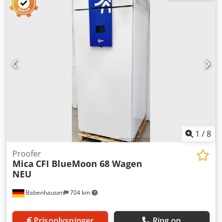
Gæringsstop-apparat EVOX 901 N NYT til plader 600 x 800
og 400 x 600 mm Temperatur fra -5° til +35°C maks.
Luftfugtighed op til 90 % for optimal dejhåndtering Dcjdpfx
Ajzk S I Secpek Touch-styring Indvendige og udvendige
vægge i rustfrit stål Tilslutning 230 V kun hos os, DGUV V3-
testet Mål: 810 x 1045 x 2150 mm, BxDxH NYT apparat og
SAB-testet Kom og besøg os!
1
/
8
Proofer
Mica
CFI BlueMoon 68 Wagen
NEU
Babenhausen
704 km
Prisoplysninger
Ring op