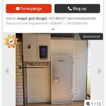
Forespørge
Ring op
Stand:
meget god (brugt)
, 472 BRUGT Gennemskydende
dampsteriliseringskammer HOBART - UNGERMANN.
YDERMÅL (i cm): - bredde 192 - længde 805 Dcodpjzrn S
Asfx Acpok INDRE MÅL (i cm): - bredde 157 - længde 734 -
Annoncer
højde 200 Tilgængelige, mod betaling, muligheder:
transport af enheden. Den angivne pris er en nettopris. Vi
taler engelsk, tysk, fransk, russisk og ukrainsk.
1
/
13