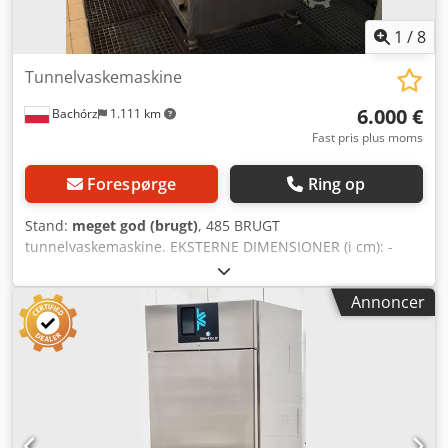
1
/
8
Tunnelvaskemaskine
6.000 €
Bachórz
1.111 km
Fast pris plus moms
Forespørge
Ring op
Stand:
meget god (brugt)
, 485 BRUGT
tunnelvaskemaskine. EKSTERNE DIMENSIONER (i cm): -
bredde 160 - længde 665 - højde 218 Dcedpfx
Aozrahpscpek Den angivne pris er en nettopris. Følgende
Annoncer
muligheder er tilgængelige mod betaling: transport af
maskinen. VI TALER ENGELSK, TYSK, FRANSK, RUSISK OG
UKRAINSK.