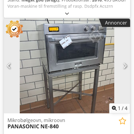
Voran-maskine til fremstilling af rasp. Dsdpfx Acszrn
Haspjck YDERMÅL (i cm): - bredde 60 - længde 70 - højde
153 TEKNISKE DATA: - produktionsår: 2010 - effekt: 5,5 kW -
Annoncer
strømforsyning: 400V 50Hz Den angivne pris er en
nettopris. Følgende muligheder er tilgængelige mod
betaling: transport af maskinen. VI TALER ENGELSK, TYSK,
FRANSK, RUSISK OG UKRAINSK.
1
/
4
Mikrobølgeovn, mikroovn
PANASONIC
NE-840