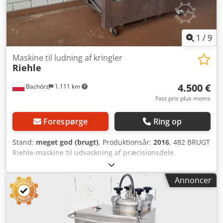
1
/
9
Maskine til ludning af kringler
Riehle
4.500 €
Bachórz
1.111 km
Fast pris plus moms
Forespørge
Ring op
Stand:
meget god (brugt)
, Produktionsår:
2016
, 482 BRUGT
Riehle-maskine til udvaskning af præcisionsdele.
EKSTERNE DIMENSIONER (i cm): - bredde: 92 - længde: 327
(sammenfoldet: 170) - højde: 145 (sammenfoldet: 200) -
Annoncer
arbejdsbredde: 58 TEKNISKE DATA: - produktionsår: 2016
Dedpfxozq Swye Acpsck Den angivne pris er en nettopris.
Tilgængelige ekstra betalte muligheder: transport af
maskinen. VI TALER ENGELSK, TYSK, FRANSK, RUSISK OG