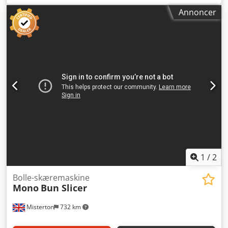
Frisch Spritzmatik Sæt 5 Frisch Spritzmatic
Annoncer
Universalmaskine Udførelse i rustfrit stål 1
materialbeholder Vandrensning Maskinen er mobil
Tilslutning 400V, 9 kW, 32A-CEE-stik Brugt maskine Dodpfx
Acezi Raqepock
1
/
2
Bolle-skæremaskine
Mono
Bun Slicer
Misterton
732 km