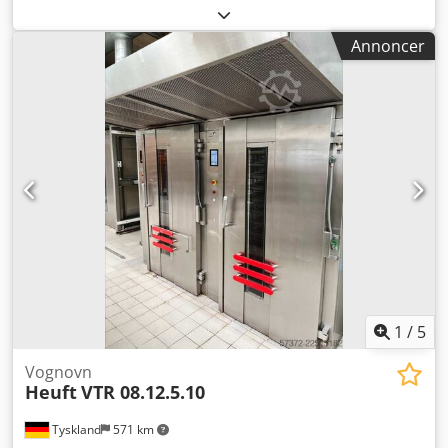
•Korpus i rustfrit stål •Kogekapacitet 4 – 48 liter •Manuelt
drev til at vippe kedlen •Mobil •2 gear •1 timer Valgfrit
Annoncer
(mod merpris): - Afløb med afspærringsventil - Forstærket
drivmekanisme til røreværket - Direkte temperaturkontrol
af kogemediet (via digitalt display) - Låg med åbning til
bulkmateriale (Foto viser et model eksempel) Alle priser er
ekskl. moms. Levering: Fra fabrikken i Syke (forsendelse via
fragtfirma er mulig mod betaling af omkostningerne)
Dcedpfsy Rl H Rox Acpjk Betaling: Forudbetaling ved
bestilling Vi arbejder udelukkende i overensstemmelse
med vores generelle forretningsbetingelser. Mellemsalg,
tekniske ændringer og fejl forbeholdes.
1
/
5
Vognovn
Heuft
VTR 08.12.5.10
Tyskland
571 km