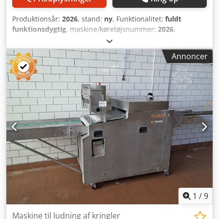
Produktionsår:
2026
, stand:
ny
, Funktionalitet:
fuldt
funktionsdygtig
, maskine/køretøjsnummer:
2026
,
Hævekammer CFI BlueMoon 68 til 1 vogn Til 1 vogn
Temperatur fra 10° til +40°C maks. Dsdpfezk S I Esx Acpock
Annoncer
Luftfugtighed op til 90 % For optimal dejudannelse Touch-
computerstyring Indvendige og udvendige vægge i PVC
Tilslutning 230V, klar til brug Kun hos os: DGUV V3-testet
Mål: 900 x 1150 x 2325 mm, BxDxH NYT apparat & SAB-
testet 12 måneders garanti + reservedelsservice Besøg os!
1
/
9
Maskine til ludning af kringler