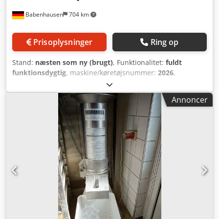
Babenhausen
704 km
Prisoplysninger
Ring op
Stand:
næsten som ny (brugt)
, Funktionalitet:
fuldt
funktionsdygtig
, maskine/køretøjsnummer:
2026
,
Tempereringsenhed Thermo Quick Duo
Tempereringsenhed til chokolade Model: Thermo-Quick
Annoncer
Duo med 2 aftagelige skåle Regulering via termostat (70°C)
Tilslutning: 230 V Dcedpfx Acszq U E Hopok Mål: 760 x 410
x 240 mm (B x D x H) Brugt enhed, rengjort med garanti +
reservedelsservice