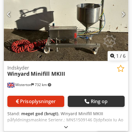
1
/
6
Indskyder
Winyard
Minifill MKIII
Misterton
732 km
Prisoplysninger
Ring op
Stand:
meget god (brugt)
, Winyard Minifill MKIII
påfyldningsmaskine Serienr.: MNS1509146 Djdpfxoix Iu Ao
Acpock Rustfri påfylder, rotations-afskærestempel,