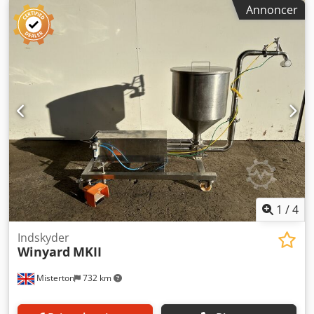
justerbar fyldningsstørrelse, lav model på hjul, med
Annoncer
fodpedal
1
/
4
Indskyder
Winyard
MKII
Misterton
732 km