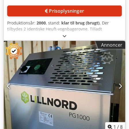
Prisoplysninger
Produktionsår:
2000
, stand:
klar til brug (brugt)
, Der
tilbydes 2 identiske Heuft-vognbagerovne. Tilladt
driftsovertryk: 2 bar, prøvetryk: 5 bar, volumen: 156
dm³/8,1 dm³, maks. tilladt temperatur: 300°C, varmemedie:
Annoncer
Heuft HE 21, antal etager: 10. Ovnen er konstrueret til at
kunne rumme to vognbagerier. En inspektion på stedet er
mulig. Dcjdeztdtrspfx Acpek
1
/
8