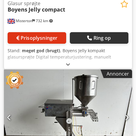
Glasur sprøjte
Boyens
Jelly compact
Misterton
732 km
Prisoplysninger
Ring op
Stand:
meget god (brugt)
, Boyens Jelly kompakt
glasursprøjte Digital temperaturjustering, manuelt
justerbart sprøjtetryk, kort opvarmningstid, dobbelt
sprøjtepistoler, 3,5 kW, mobil, 1-faset Dodpfx Aceix
Annoncer
Iyrepsck