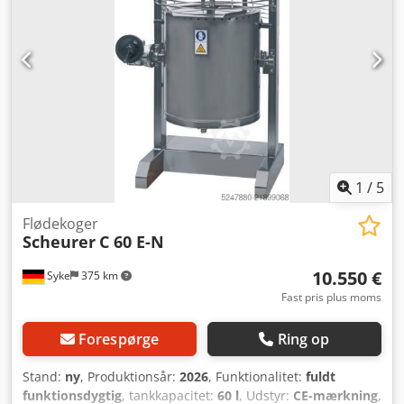
1
/
5
Flødekoger
Scheurer
C 60 E-N
10.550 €
Syke
375 km
Fast pris plus moms
Forespørge
Ring op
Stand:
ny
, Produktionsår:
2026
, Funktionalitet:
fuldt
funktionsdygtig
, tankkapacitet:
60 l
, Udstyr:
CE-mærkning
,