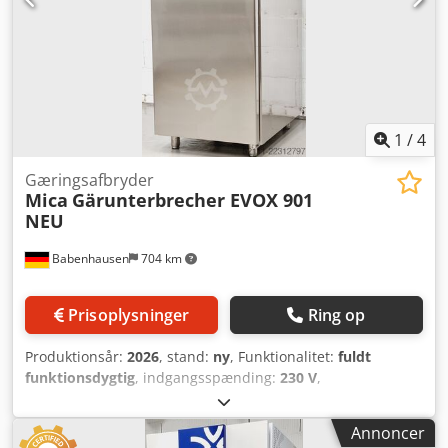
1
/
4
Gæringsafbryder
Mica
Gärunterbrecher EVOX 901
NEU
Babenhausen
704 km
Prisoplysninger
Ring op
Produktionsår:
2026
, stand:
ny
, Funktionalitet:
fuldt
funktionsdygtig
, indgangsspænding:
230 V
,
indgangsfrekvens:
50 Hz
, DGUV-certificeret indtil:
09/2027
,
type indgangsstrøm:
Klimaanlæg
, garantiperiode:
24
Annoncer
måneder
, maskine/køretøjsnummer:
2026
, NYT