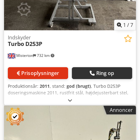
1
/
7
Indskyder
Turbo
D253P
Misterton
732 km
Prisoplysninger
Ring op
Produktionsår:
2011
, stand:
god (brugt)
, Turbo D253P
doseringsmaskine 2011, rustfrit stål, højdejusterbart stel,
tre stempler, med 12-hovedet minidepositionshoved med
roterende afskæringsventil, højdejusterbart ramme, mobil
Annoncer
Dcsdpjr E Dllofx Acpjk