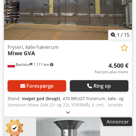
Hvis du vil se vores fulde, aktuelle sortiment, så besøg
vores Bakeres-profil.
1
/
15
Fryseri, køle-hæverum
Miwe
GVA
4.500 €
Bachórz
1.111 km
Fast pris plus moms
Forespørge
Ring op
Stand:
meget god (brugt)
, 470 BRUGT Fryserum, køle- og
dampovn Miwe GVA (21 og 22). YDERMÅL (i cm): - bredde
561 - længde 572 INDREMÅL (i cm): Kammer nr. 21: -
bredde 210 - længde 525 Kammer nr. 22: - bredde 280 -
Annoncer
længde 525 TEKNISKE DATA: - kølemiddel: R404a -
forsyning: 400V 50Hz - effekt (21): 31kW - effekt (22): 35,1kW