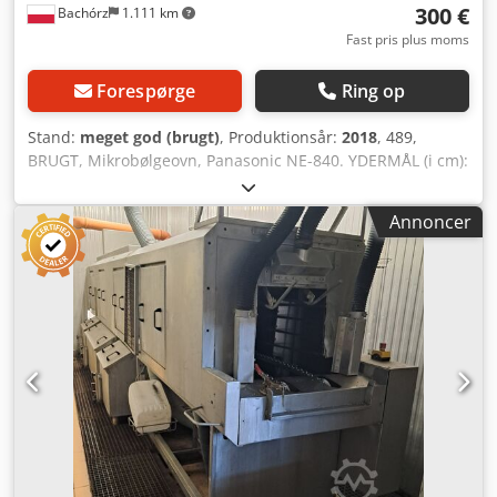
300 €
Bachórz
1.111 km
Fast pris plus moms
Forespørge
Ring op
Stand:
meget god (brugt)
, Produktionsår:
2018
, 489,
BRUGT, Mikrobølgeovn, Panasonic NE-840. YDERMÅL (i cm):
- Bredde: 65 - Dybde: 60 - Højde: 47 TEKNISKE DATA: -
Produktionsår: 2018 - Mikrobølgeeffekt: 1800 W -
Annoncer
Mikrobølgefrekvens: 2450 MHz - Kammerkapacitet: 44 liter
- Strømforsyning: 230V 50Hz Den angivne pris er en
nettopris. Følgende betalingsmuligheder er tilgængelige:
transport af enheden. Dedpfx Acjzrah Aopsck VI TALER
ENGELSK, TYSK, FRANSK, RUSISK OG UKRAINSK.