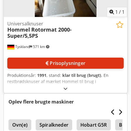
1
/
1
Universalknuser
Hommel
Rotormat 2000-
Super/5,5PS
Tyskland
571 km
Prisoplysninger
Produktionsår:
1991
, stand:
klar til brug (brugt)
, En
restbrødsknuser af mærket Hommel til brug i
fødevareindustrien er tilgængelig. Motoreffekt: 5,5 hk,
maskinens dimensioner (X/Y/Z): ca. 700 mm/700 mm/1550
mm, vægt: ca. 55 kg. En besigtigelse på stedet er mulig.
Oplev flere brugte maskiner
Dsdpfeznmyqex Acpeck
h
Ovn(e)
Spiralkneder
Hobart G5R
Boye