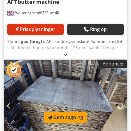
AFT
butter machine
Walkeringham
733 km
Prisoplysninger
Ring op
Stand:
god (brugt)
, AFT-smøringsmaskine Ramme i rustfrit
stål, dobbelt bane, banebredde 125 mm, samlet længde
1600 mm, 3-faset, mobil Dcodpfx Aoh Hymwscpjk
Annoncer
Gem søgning