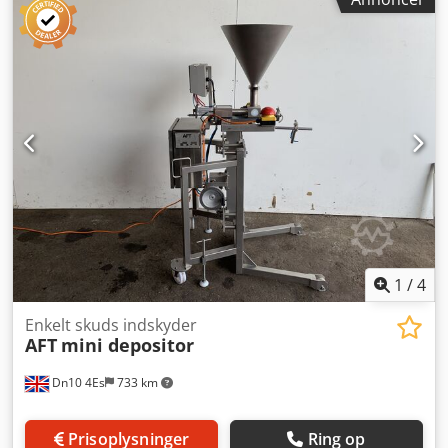
1
/
4
Enkelt skuds indskyder
AFT
mini depositor
Dn10 4Es
733 km
Prisoplysninger
Ring op