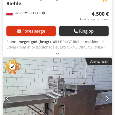
Riehle
4.500 €
Bachórz
1.111 km
Fast pris plus moms
Forespørge
Ring op
Stand:
meget god (brugt)
, 483 BRUGT Riehle-maskine til
udvaskning af præcisionsdele. EKSTERNE DIMENSIONER (i
cm): - bredde: 94 - længde: 348 (sammenfoldet: 162)
Dcodszq Sw Tjpfx Acpok - højde: 148 (sammenfoldet: 212) -
Annoncer
arbejdsbredde: 58 Den angivne pris er en nettopris.
Følgende betalte muligheder er tilgængelige: transport af
maskinen. VI TALER ENGELSK, TYSK, FRANSK, RUSISK OG
UKRAINSK.