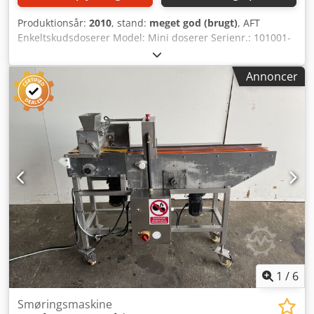
Produktionsår:
2010
, stand:
meget god (brugt)
, AFT
Enkeltskudsdoserer Model: Mini doserer Serienr.: 101001-
01 Dsdpfx Aefv Spyecpsck 2010, rustfri højdejusterbar
ramme, 25 kg beholder, doseringsområde 10g - 100g,
Annoncer
mobil, 1-faset
1
/
6
Smøringsmaskine