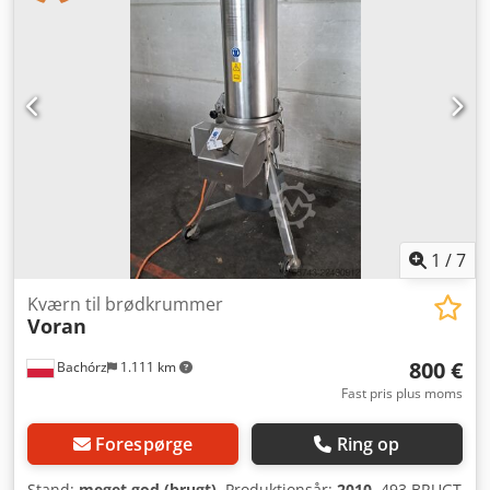
Prisen gælder for 1 kammer. Tilgængelige, mod betaling:
transport. Den angivne pris er en nettopris. VI TALER
ENGELSK, TYSK, FRANSK, RUSISK OG UKRAINSK. I vores
sortiment finder du: bageovne, vognovne, risteovne,
konditorovne, butiks-ovne, el-ovne, olieovne, gasovne,
termoovnssystemer, bageudstyr, bagerimaskiner,
brødlinjer, bollelinjer, kage-linjer, croissant-linjer,
baguette-maskiner, dejblandere, mixere, valser,
wienerbrød-maskiner. Hvis du ønsker at se vores
komplette, aktuelle sortiment, besøg vores Bakeres-profil.
Dodpezry Iiofx Acpeck
1
/
7
Kværn til brødkrummer
Voran
800 €
Bachórz
1.111 km
Fast pris plus moms
Forespørge
Ring op
Stand:
meget god (brugt)
, Produktionsår:
2010
, 493 BRUGT