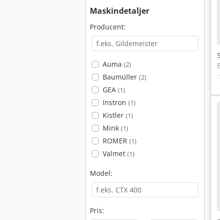
Maskindetaljer
Producent:
Auma
(2)
Baumüller
(2)
GEA
(1)
Instron
(1)
Kistler
(1)
Mink
(1)
ROMER
(1)
Valmet
(1)
Model:
Pris: