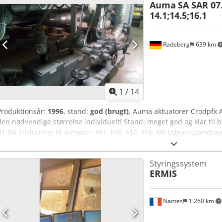
Auma
SA SAR 07.
14.1;14.5;16.1
Radeberg
639 km
1
/
14
Produktionsår:
1996
, stand:
god (brugt)
, Auma aktuatorer Crodpfx A
den nødvendige størrelse individuelt! Stand: meget god og klar til
B1-B4 Tilslutning til armatur: F07, F10, F14, F16, G0 Udgangsomdrej
0,025-5,5 kW Også gearkasser såsom: GST
Styringssystem
ERMIS
Nantes
1.260 km