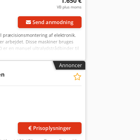
1.650 €
VB plus moms
der
Send anmodning
l præcisionsmontering af elektronik.
der arbejdet. Disse maskiner bruges
0 er en manuel ultralydstrådbinder til
e, hybride kredsløb og effekt-
Specifikation Svejsemetode
Annoncer
 (≈ 102–508 µm), afhængigt af
en
 mil Maksimal svejsekraft Op til 1000
e Vakuumchuck med ca. 75 mm
skop Stereo zoom-optik, typisk 7×–
kt-hybrider DCB-substrater Cedpfxjzi
tråde til høje strømme Egenskaber
svejseværktøjer reducerer trådskader og
 svejsning. Kan fås som ekstraudstyr
Prisoplysninger