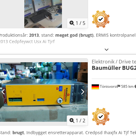
1
/
5
Produktionsår:
2013
, stand:
meget god (brugt)
, ERMIS kontrolpanel
2013 Cedpfeywct Usx Ai Tjrf
Elektronik / Drive t
Baumüller
BUG2
Tönisvorst
585 km
1
/
2
Stand:
brugt
, Indbygget ensretterapparat. Credpsd Ihaxjfx Ai Tjf Tek