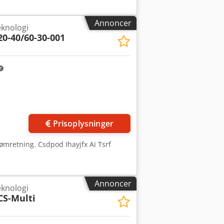
Annoncer
eknologi
0-40/60-30-001
Anmod om flere
billeder
Prisoplysninger
rømretning. Csdpod Ihayjfx Ai Tsrf
Annoncer
eknologi
CS-Multi