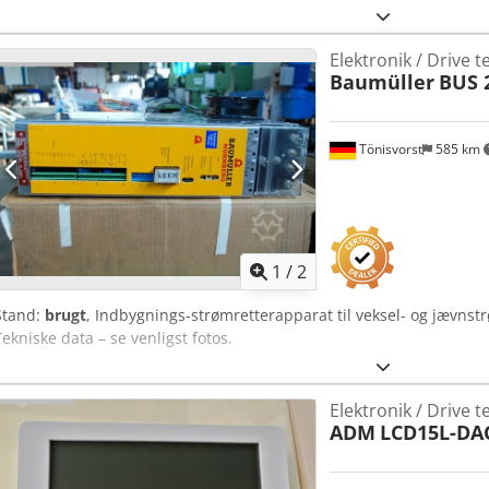
Elektronik / Drive t
Baumüller
BUS 2
Tönisvorst
585 km
1
/
2
Stand:
brugt
, Indbygnings-strømretterapparat til veksel- og jævnst
Tekniske data – se venligst fotos.
Elektronik / Drive t
ADM
LCD15L-DA