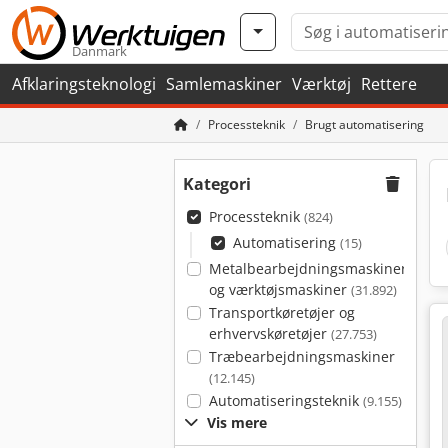
Danmark
Afklaringsteknologi
Samlemaskiner
Værktøj
Rettere
Processteknik
Brugt automatisering
Kategori
Processteknik
(824)
Automatisering
(15)
Metalbearbejdningsmaskiner
og værktøjsmaskiner
(31.892)
Transportkøretøjer og
erhvervskøretøjer
(27.753)
Træbearbejdningsmaskiner
(12.145)
Automatiseringsteknik
(9.155)
Vis mere