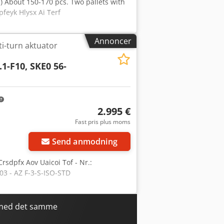
s) About 150-170 pcs. Two pallets with
pfeyk Hlysx Ai Terf
Annoncer
i-turn aktuator
1-F10, SKE0 56-
2.995 €
Fast pris plus moms
Send anmodning
rsdpfx Aov Uaicoi Tof - Nr.:
03 - AZ F-3-S-ISO-STD
 med det samme