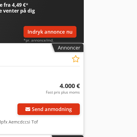
 fra 4,49 €
*
e
venter på dig
Indryk annonce nu
*pr. annonce/md.
Annoncer
4.000 €
Fast pris plus moms
Send anmodning
dpfx Aemcdccsi Tof