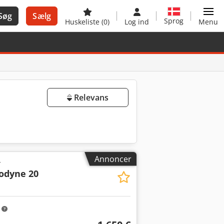
Søg
Sælg
Sprog
Huskeliste
(0)
Log ind
Menu
Relevans
Annoncer
r
odyne 20
m