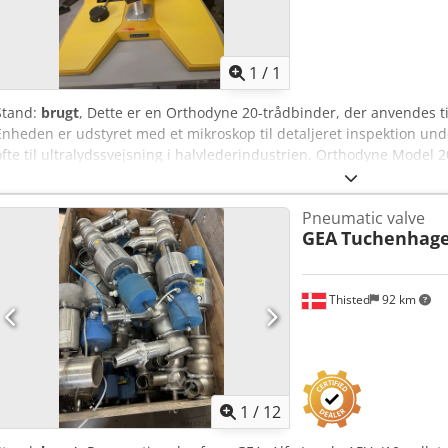
Anmod om flere
bille
1
/
1
Stand:
brugt
, Dette er en Orthodyne 20-trådbinder, der anvendes ti
Enheden er udstyret med et mikroskop til detaljeret inspektion un
ofte til ultralydssvejsning i halvlederindustrien. Orthodyne Model 2
kraftige tråde, der primært anvendes til at forbinde effekt-halvleder
elektronik med aluminiumtråd. Vigtigste specifikationer Egenskab 
Pneumatic valve
Ultralydssvejsning Trådmateriale Aluminium Tråddiameter 4–20 mil
GEA
Tuchenhag
konfiguration Almindelige trådstørrelser 5 mil, 10 mil, 12 mil og 20
gram Ultralydseffekt Op til 550 (maskinindstilling) Arbejdsområd
arbejdsdiameter Betjening Manuel betjening under mikroskop Mikro
Thisted
92 km
40×, afhængigt af model Anvendelser IGBT- og MOSFET-moduler Effe
Ap Do Ai Terf Keramiske substrater (Al₂O₃, AlN) Tykkere aluminium
Velegnet til store aluminiumtråde op til 20 mil. Specielle Larrison-
revner ved svejsningen. Automatisk trådafklipping under den anden
med dybgående klemmer og videokamera til bedre positionering.
1
/
12