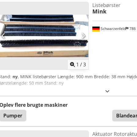
Listebørster
Mink
Schwarzenfeld
786
1
/
3
Stand:
ny
, MINK listebørster Længde: 900 mm Bredde: 38 mm Højde
Børstelængde: 50 mm Stand: ny
Oplev flere brugte maskiner
Pumper
Blandea
Aktuator Rotoraktu