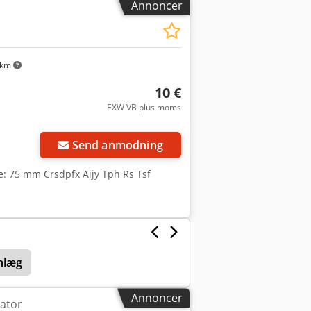
Annoncer
 km
10 €
EXW VB plus moms
Send anmodning
: 75 mm Crsdpfx Aijy Tph Rs Tsf
nlæg
Annoncer
ator