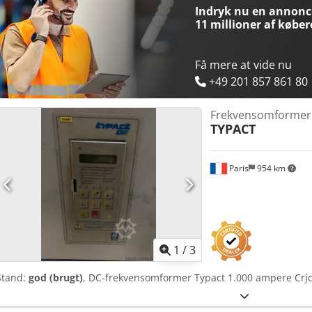
Indryk nu en annonce
11 millioner af køber
Få mere at vide nu
+49 201 857 861 80
Frekvensomformer
TYPACT
Paris
954 km
1
/
3
Stand:
god (brugt)
, DC-frekvensomformer Typact 1.000 ampere Crj