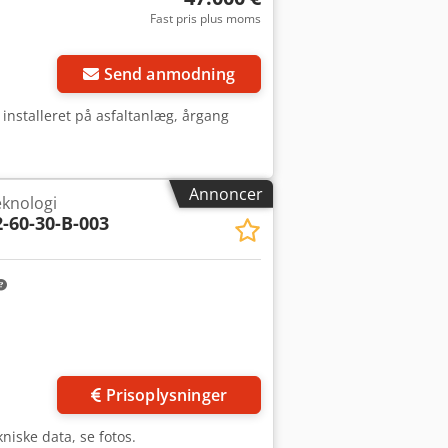
Fast pris plus moms
Send anmodning
 installeret på asfaltanlæg, årgang
Annoncer
eknologi
-60-30-B-003
Anmod om flere
billeder
Prisoplysninger
niske data, se fotos.