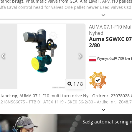
Stand:
brugt
, Pneumatic valve from GEA, Alfa Laval , APV. (10 pallet
Alfa Laval control head for valves One pallet newer used valves Csd
AUMA 07.1-F10 Mult
Nyhed
Auma
SGWXC 07.
2/80
Wymysłów
739 km
1
/
8
Stand:
ny
, AUMA 07.1-F10 multi-turn drive Ny - Ordrenr: 23078028 C
2218NS66675 - PTB 01 ATEX 1119 - SKE0 56-2/80 - Artikel nr.: Z048.7
Sælg automatisering