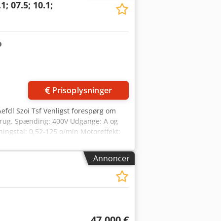
1; 07.5; 10.1;
Prisoplysninger
efdl Szoi Tsf Venligst forespørg om
 brug. Spænding: 400V Udgange: A og
ningstal: 0,52-125 o/min Motoreffekt:
Annoncer
47.000 €