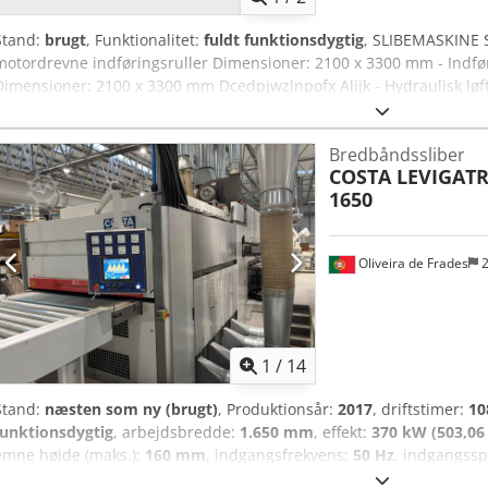
Stand:
brugt
, Funktionalitet:
fuldt funktionsdygtig
, SLIBEMASKINE S
motordrevne indføringsruller Dimensioner: 2100 x 3300 mm - Indfø
Dimensioner: 2100 x 3300 mm Dcedpjwzlnpofx Alijk - Hydraulisk løf
Dimensioner: 2100 x 3300 mm - Pladeoplægningsmaskine med suge
trækruller - Imeas 2100 pladeslibemaskine - 2 forskudte sliberuller -
Bredbåndssliber
Effekt, transportvalser: 9 kW - Effekt, tykkelsesindstilling: 3 kW - Mi
COSTA LEVIGATR
slibetykkelse: 60 mm - Enhed til spænding og centrering af slibe
1650
– Længde: 4000 mm Til kontrol af slebne plader - Udløbsrulleværk - 
6000 kg Dimensioner: 2100 x 3300 mm - Udløbskæde for pakker Di
Oliveira de Frades
2
1
/
14
Stand:
næsten som ny (brugt)
, Produktionsår:
2017
, driftstimer:
10
funktionsdygtig
, arbejdsbredde:
1.650 mm
, effekt:
370 kW (503,06
emne højde (maks.):
160 mm
, indgangsfrekvens:
50 Hz
, indgangss
(maks.):
1.650 mm
, pladskrav længde:
7.660 mm
, COSTA LEVIGATRI