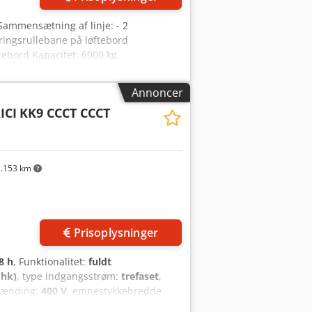
ammensætning af linje: - 2
ringsrullebane på løftebord
tebord Kapacitet: 6000 kg
kopper - Indføringsrullebane med
 Effekt, sliberuller: 90 kW + 90 kW -
Annoncer
n. slibetykkelse: 3 mm - Maks.
ICI
KK9 CCCT CCCT
bånd - Udløbsrullebane Bredde: 2100 mm
Løftebord til palledannelse Kapacitet:
mensioner: 3000 x 6000 mm
.153 km
Prisoplysninger
8 h
, Funktionalitet:
fuldt
 hk)
, type indgangsstrøm:
trefaset
,
pænding:
400 V
, emnestykkebredde
CI 1650 KALIBRERINGS-/SLIBEMASKINE