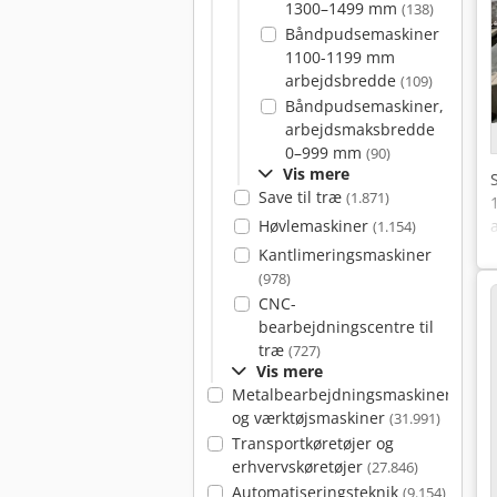
1300–1499 mm
(138)
Båndpudsemaskiner
1100-1199 mm
arbejdsbredde
(109)
Båndpudsemaskiner,
arbejdsmaksbredde
0–999 mm
(90)
Vis mere
Save til træ
(1.871)
Høvlemaskiner
(1.154)
Kantlimeringsmaskiner
(978)
CNC-
bearbejdningscentre til
træ
(727)
Vis mere
Metalbearbejdningsmaskiner
og værktøjsmaskiner
(31.991)
Transportkøretøjer og
erhvervskøretøjer
(27.846)
Automatiseringsteknik
(9.154)