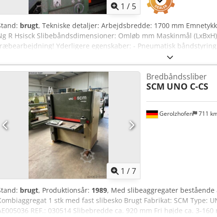
1
/
5
Stand:
brugt
, Tekniske detaljer: Arbejdsbredde: 1700 mm Emnetykk
Ng R Hsisck Slibebåndsdimensioner: Omløb mm Maskinmål (LxBxH): 4
træbearbejdning! Yderligere egenskaber: - Pneumatisk båndstyring 
NØDSTOP-kontakt - Slibevalsejustering - Båndspænder - Rullebaner 
mm med 6 ruller hver), motoriseret - Betjening via styretavle - Emn
Bredbåndssliber
Slibebåndsbredde 1300 mm (båndomløb) - Slibebåndsunderlag Læ
SCM
UNO C-CS
som beset, maskinen tilsluttes ikke!
Gerolzhofen
711 k
1
/
7
Stand:
brugt
, Produktionsår:
1989
, Med slibeaggregater bestående af
Kombiaggregat 1 stk med fast slibesko Brugt Fabrikat: SCM Type: 
AE005036 REF.: 030514 Slibebredde ca. 920 mm Fri højde ca. 3-160 