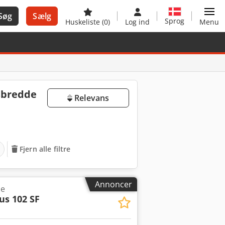
Søg
Sælg
Sprog
Huskeliste
(0)
Log ind
Menu
sbredde
Relevans
Fjern alle filtre
Annoncer
ne
us 102 SF