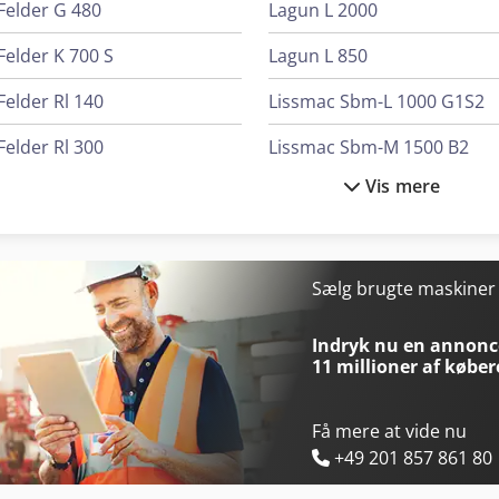
Felder G 480
Lagun L 2000
Felder K 700 S
Lagun L 850
Felder Rl 140
Lissmac Sbm-L 1000 G1S2
Felder Rl 300
Lissmac Sbm-M 1500 B2
Vis mere
Flott Bsm 75
Lissmac Sbm-Xl 1500 S2B2
Gildemeister Mf Twin 65
Man L 2000
Graule As 450
Mercedes-Benz Mb Trac
Sælg brugte maskine
Lagun L 1400
Mercedes-Benz Sprinter 30
Indryk nu en annonce
11 millioner af køber
Få mere at vide nu
+49 201 857 861 80