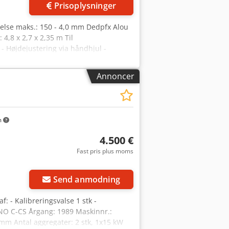
Prisoplysninger
else maks.: 150 - 4,0 mm Dedpfx Alou
,8 x 2,7 x 2,35 m Til
- Højdejustering via håndhjul -
(ind- og udløb hver L: 2800 x B: 1700
etykkelse min./maks.: 4,0/150 mm -
Annoncer
ngde x Bredde: 1700/1350 mm Sælges
m
4.500 €
Fast pris plus moms
Send anmodning
: - Kalibreringsvalse 1 stk -
UNO C-CS Årgang: 1989 Maskinnr.:
mm Antal aggregater: 2 stk, 1x15 kW