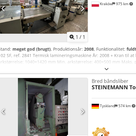
Kraków
975 km
Anmod om flere
bille
1
/
1
Stand:
meget god (brugt)
, Produktionsår:
2008
, Funktionalitet:
fuld
102 SF, ref. 2841 Termisk lamineringsmaskine År: 2008 + Kran til at l
arkstørrelse: 1040×1420 mm Min. arkstørrelse: 400×500 mm Maks. p
100 g/m² Dcjdpozrtptofx Alijk Maks. filmbredde: 1020 mm Maks. filmt
mic Maks. ydre diameter på filmrulle: 400 mm Indre kerndiameter: 
Bred båndsliber
m/min, hvis længden er < 1100 mm 100 m/min, hvis længden er >
STEINEMANN
To
Tyskland
574 km