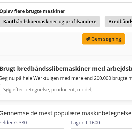
Dcodeyt H Dnjpfx Alisk Maskinen fremstår næsten som ny, med kun 
fuldt funktionsdygtig og kører uden problemer. Tekniske specifikat
Oplev flere brugte maskiner
og kalibreringslinje * Arbejdsbredde: 1650 mm * Fremføringssyst
Kantbåndslibemaskiner og profilsandere
Bredbånds
trinløs hastighedsregulering * Arbejdshøjde: 3 til 160 mm Nedersek
* 1 afslibnings-/pudenhed * Rengøringssystem med blæsere og børs
med stålvalser * 1 afslibnings-/pudenhed * Rengøringssystem med 
Gem søgning
Fra 18,75 kW op til 75 kW (afhængig af enhed) Styring: * PLC-styri
Sikkerhedssensorer * Nødstopssystem
Brugt bredbåndsslibemaskiner med arbejds
Søg nu på hele Werktuigen med mere end 200.000 brugte m
Gennemse de mest populære maskinbetegnelse
Felder G 380
Lagun L 1600