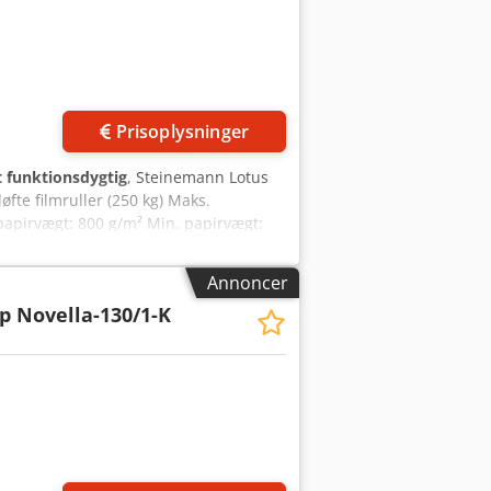
der
Prisoplysninger
t funktionsdygtig
, Steinemann Lotus
øfte filmruller (250 kg) Maks.
apirvægt: 800 g/m² Min. papirvægt:
ykkelse: 50 mic Min. filmtykkelse: 10
3 eller 6 tommer Maks. hastighed: 80
Annoncer
 1100 mm
p Novella-130/1-K