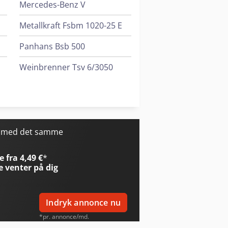
Mercedes-Benz V
Metallkraft Fsbm 1020-25 E
Panhans Bsb 500
Weinbrenner Tsv 6/3050
Yeong Chin Machinery Industries Co. Ltd. (Ycm) Nfx400A
Yeong Chin Machinery Industries Co. Ltd. (Ycm) Tv188B
r med det samme
0
 fra 4,49 €
*
e
venter på dig
Indryk annonce nu
*pr. annonce/md.