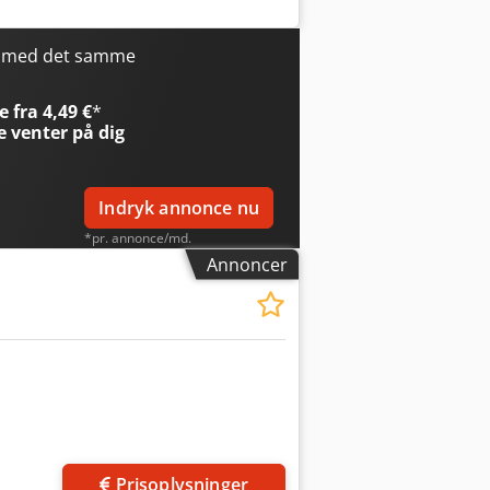
ingshastighed 4,5 / 9,0 m/min 1 stk
t slibesko – gummibelagt valse Dcjdoy
. 1600 x 1500 x 1800 mm Vægt ca. 1200
r med det samme
drages i den stand, som den er
 fra 4,49 €
*
e
venter på dig
Indryk annonce nu
*pr. annonce/md.
Annoncer
Anmod om flere
billeder
Prisoplysninger