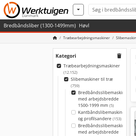
Danmark
Bredbåndsliber (1300-1499mm)
Høvl
Træbearbejdningsmaskiner
Slibemaskine
Kategori
Træbearbejdningsmaskiner
(12.152)
Slibemaskiner til træ
(759)
Bredbåndsslibemaskiner
med arbejdsbredde
1500-1999 mm
(5)
Kantbåndslibemaskiner
og profilsandere
(153)
Bredbåndsslibemaskiner
med arbejdsbredde