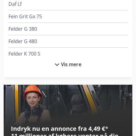
Daf Lf
Fein Grit Gx 75
Felder G 380
Felder G 480
Felder K 700 S
Vis mere
Felder Kf 700 S Professional
Felder Rl 140
Felder Rl 300
Flott Bsm 75
Graule As 450
Indryk nu en annonce fra 4,49 €
*
Haas Tl-2
11 millioner af købere
venter på dig