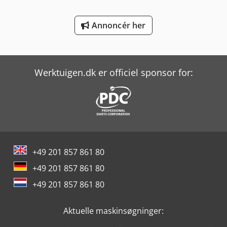
Volvo Fm 400
Annoncér her
Weinbrenner Tsv 6/3050
Yeong Chin Machinery Industries Co. Ltd. (Ycm) Nfx400A
Werktuigen.dk er officiel sponsor for:
+49 201 857 861 80
+49 201 857 861 80
+49 201 857 861 80
Aktuelle maskinsøgninger: