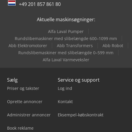
+49 201 857 861 80
Haas Vf-8/40
Aktuelle maskinsøgninger:
Haas Vf-9/40
Alfa Laval Pumper
Haas Vm-2
Rundslibemaskiner med slibelængde 600–1099 mm
Abb Elektromotorer
Abb Transformers
Abb Robot
Haas Vm-3
Rundslibemaskiner med slibelængde 0–599 mm
Alfa Laval Varmeveksler
Sælg
Service og support
Priser og takster
Log ind
Oprette annoncer
Kontakt
Administrer annoncer
Eksempel-købskontrakt
Book reklame