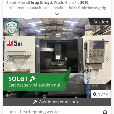
Stand:
klar til brug (brugt)
, Produktionsår:
2010
,
driftstimer:
13.000 h
, Funktionalitet:
fuldt funktionsdygtig
,
vandring X-akse:
1.524 mm
, vandring på Y-aksen:
660 mm
,
vandring på Z-aksen:
635 mm
, spindelhastighed (maks.):
Auktion
8.000 o/min
, Haas VF5/40XT fræser fra slutningen af 2010.
Maskinen er tilsluttet og fuldt funktionsdygtig – klar til
brug, efter udskiftning af X-aksens snekke. Dørpaneler i
plexiglas og sidepaneler er udskiftet med nye. Kalibrering
udført med Renishaw Ballbar; med endnu mere præcis
nivellering og opsætning er der mulighed for at opnå
endnu større nøjagtighed. Maskinen kan besigtiges, testes
m.m. Mulighed for køb med transport, installation,
oplæring, nivellering og konfigurering mod ekstra
omkostning. Læsning til transport er inkluderet i
SOLGT
maskinprisen. Spindel ISO40; magasin til 40 værktøjer;
køling gennem spindlen; stiv gevindskæring; makroer;
Sæt det selv på auktion nu!
snegletransportør til spåner; spindelorientering. X 1524
mm, Y 660 mm, Z 635 mm – X-aksen er forlænget i XT-
1
/
14
serien. Crjdpsy D Enhjfx Afmof
Auktionen er afsluttet
Lodret bearbejdningscenter