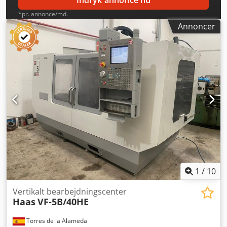
Indryk annonce nu
*pr. annonce/md.
Annoncer
1
/
10
Vertikalt bearbejdningscenter
Haas
VF-5B/40HE
Torres de la Alameda