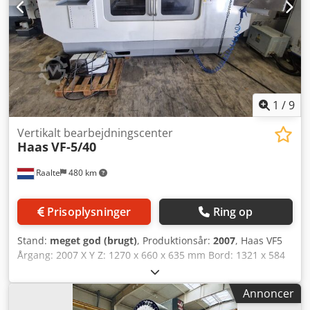
1
/
9
Vertikalt bearbejdningscenter
Haas
VF-5/40
Raalte
480 km
Prisoplysninger
Ring op
Stand:
meget god (brugt)
, Produktionsår:
2007
, Haas VF5
Årgang: 2007 X Y Z: 1270 x 660 x 635 mm Bord: 1321 x 584
mm Spindelhastighed: 0 – 7500 omdr./min Gearkasse
Spindel konus: BT 40 Spindelmotor: 20 hk Crsdpoy S T
Annoncer
Nvofx Afmof 20 værktøjspladser i magasin Kølning gennem