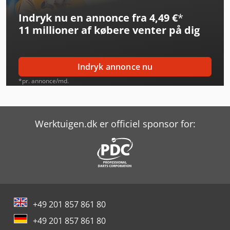
Indryk nu en annonce fra 4,49 €
*
Haas Umc-500
11 millioner af købere
venter på dig
Haas Vf-1
Haas Vf-2
Indryk annonce nu
Haas Vf-2Ss
*pr. annonce/md.
Haas Vf-3
Haas Vf-3Ss
Werktuigen.dk er officiel sponsor for:
Haas Vf-3Yt/50
Haas Vf-5/40Xt
Haas Vf-5/50
+49 201 857 861 80
Haas Vf-6/40
+49 201 857 861 80
Haas Vf-7/40