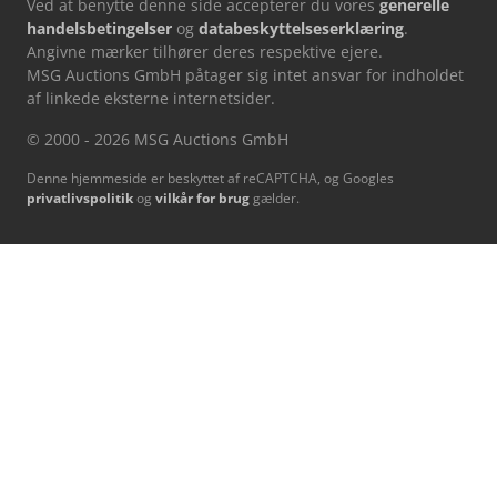
Ved at benytte denne side accepterer du vores
generelle
handelsbetingelser
og
databeskyttelseserklæring
.
Angivne mærker tilhører deres respektive ejere.
MSG Auctions GmbH påtager sig intet ansvar for indholdet
af linkede eksterne internetsider.
© 2000 - 2026 MSG Auctions GmbH
Denne hjemmeside er beskyttet af reCAPTCHA, og Googles
privatlivspolitik
og
vilkår for brug
gælder.