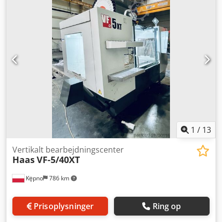
spindel, Inkl. Haas 4. akse Video tilgængelig
1
/
13
Vertikalt bearbejdningscenter
Haas
VF-5/40XT
Kępno
786 km
Prisoplysninger
Ring op