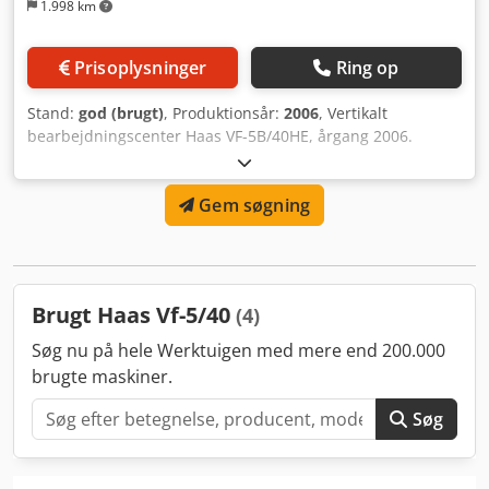
1.998 km
Prisoplysninger
Ring op
Stand:
god (brugt)
, Produktionsår:
2006
, Vertikalt
bearbejdningscenter Haas VF-5B/40HE, årgang 2006.
Cjdszcu Imopfx Afmsrf
Gem søgning
Brugt Haas Vf-5/40
(4)
Søg nu på hele Werktuigen med mere end 200.000
brugte maskiner.
Søg