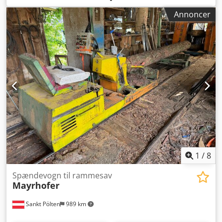
Elektrisk styresystem Crodpszmf I Rjfx Ah Aef Velegnet til
Annoncer
indføring af træstammer til savværk eller sorteringsanlæg.
1
/
8
Spændevogn til rammesav
Mayrhofer
Sankt Pölten
989 km