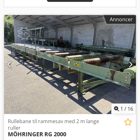
Annoncer
1
/
16
Rullebane til rammesav med 2 m lange
ruller
MÖHRINGER
RG 2000