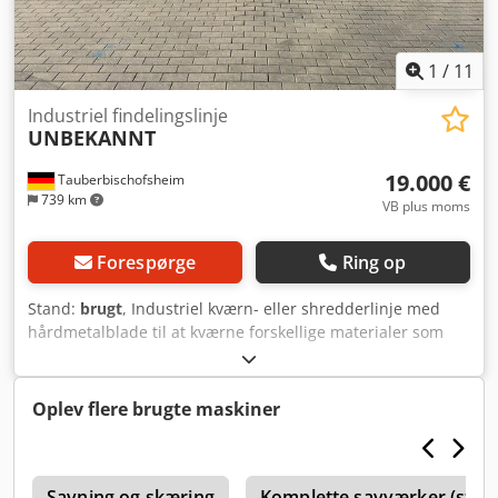
1
/
11
Industriel findelingslinje
UNBEKANNT
19.000 €
Tauberbischofsheim
739 km
VB plus moms
Forespørge
Ring op
Stand:
brugt
, Industriel kværn- eller shredderlinje med
hårdmetalblade til at kværne forskellige materialer som
træ, pap, glasfibermåtter eller lignende, f.eks. som
forbehandling til genanvendelsesprocesser. Anlægget
består af to indførings-transportbånd, en kværn, en
Oplev flere brugte maskiner
transportventilator og et lydisoleret kabinet. Tekniske data:
- Samlet effekt: 31,7 kW - Kværn-motor: 7,5 kW -
Indgangsbredde: 550 mm Credpfjzrx Hdsx Ah Aef -
Indgangshøjde: ca. 25/75 mm - Ventilator: 22 kW / 10.800
Savning og skæring
Komplette savværker (stat