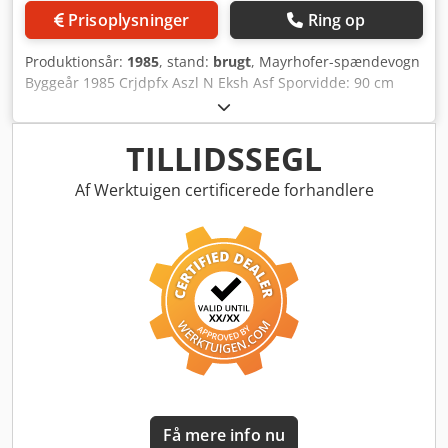
Prisoplysninger
Ring op
Produktionsår:
1985
, stand:
brugt
, Mayrhofer-spændevogn
Byggeår 1985 Crjdpfx Aszl N Eksh Asf Sporvidde: 90 cm
inklusive hjælpevogn tilgængelig med det samme – fuldt
funktionsdygtig, men bør efterses/renoveres Placering:
Østrig, i nærheden af St. Pölten
TILLIDSSEGL
Af Werktuigen certificerede forhandlere
Få mere info nu