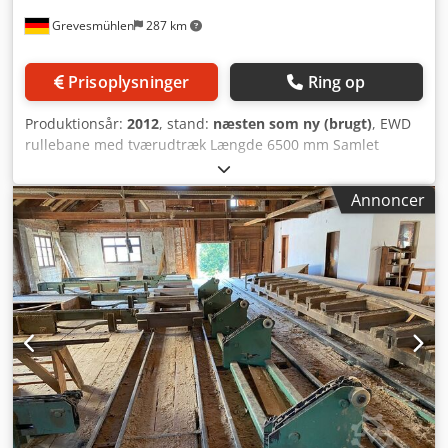
mm. Enheden bruges til håndtering af stammer, herunder
Grevesmühlen
287 km
fastspænding af stammen i gribekæber, sideværts
forskydning samt rotation af stammen; alle funktioner
drives hydraulisk. Netto pris: 59.900 PLN Netto pris: 14.260
Prisoplysninger
Ring op
EUR afhængig af kurs 4,2 EUR (Priserne kan ændre sig i
takt med stærkere udsving) * Firmaet MAR-MASZ
Produktionsår:
2012
, stand:
næsten som ny (brugt)
, EWD
garanterer kvaliteten af dit køb, men er ikke autoriseret
rullebane med tværudtræk Længde 6500 mm Samlet
forhandler af producenten. Alle varemærker og navne
bredde 2000 mm Crjdpfsglugyex Ah Asf Rullekappens
anvendes udelukkende til informationsformål for at
længde 1200 mm
identificere produktet. Vi videresælger kun produkter, som
Annoncer
producenten tidligere har markedsført. Vi har ingen
forretningsmæssige forbindelser til producenten.