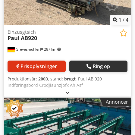
1
/
4
Einzusgtsich
Paul
AB920
Grevesmühlen
287 km
Prisoplysninger
Ring op
Produktionsår:
2003
, stand:
brugt
, Paul AB 920
indføringsbord Crodjiauhzjpfx Ah Asf
Annoncer