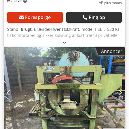
739 km
VB plus moms
Forespørge
Ring op
Stand:
brugt
, Brændekløver Holzkraft, model HSE 5-520 KH,
til komfortabel og sikker kløvning af kort træ til privat eller
semiprofessionel brug. Den kompakte konstruktion og den
nemme betjening muliggør effektivt arbejde, selv på
Annoncer
begrænset plads. Ideel til forberedelse af brænde.
Tekniske data: - Kløvekraft: 5 ton Cjdpfx Ahezrx E He Ajrf -
Kløvelængde: maks. 520 mm - Kløvediameter: maks. 250
mm - Drivmotor: Elektrisk 230 V - Vægt: ca. 50 kg