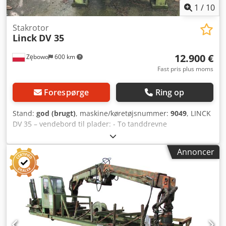
1
/
10
Stakrotor
Linck
DV 35
12.900 €
Zębowo
600 km
Fast pris plus moms
Forespørge
Ring op
Stand:
god (brugt)
, maskine/køretøjsnummer:
9049
, LINCK
DV 35 – vendebord til plader: - To tanddrevne
fremføringsruller, der drives elektrisk (to separate motorer)
- Pladens rotation drives elektrisk (SEW 5,5 kW motor) - Stor
Annoncer
trykkylinder til plader, MADER KDI-125-0250-A-PPV-M, fra
2017 Meget robust konstruktion. Crsdpfx Ahszrxfye Aof