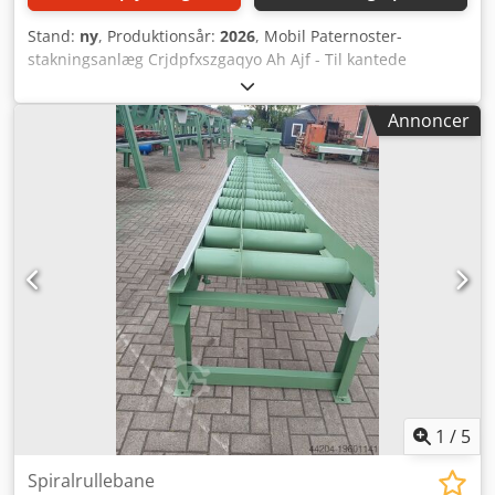
Stand:
ny
, Produktionsår:
2026
, Mobil Paternoster-
stakningsanlæg Crjdpfxszgaqyo Ah Ajf - Til kantede
brædder - Længder: fra 2-5 m - Kapacitet: 20-30 brædder
pr. minut - Samlet tilslutningseffekt: ca. 15 kW - Samlet
Annoncer
vægt: 3940 kg Dette er et "PLUG and PLAY"-anlæg. Hele
stakningsmaskinen kan placeres på det ønskede sted ved
hjælp af en gaffeltruck. En strømtilslutning via et CE-stik er
tilstrækkelig, og anlægget starter, som det fremgår af
videoen. Forskellige stakhøjder og stakbredder kan
forudindstilles.
1
/
5
Spiralrullebane