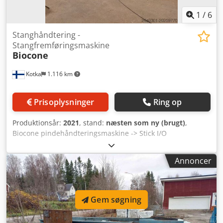
1
/
6
Stanghåndtering -
Stangfremføringsmaskine
Biocone
Kotka
1.116 km
Prisoplysninger
Ring op
Produktionsår:
2021
, stand:
næsten som ny (brugt)
,
Biocone pindehåndteringsmaskine -> Stick I/O
fødemaskine Fabrikant: Biocone Købsår: 2022 Separate
transportbånd til ind- og udløb (udløb med
Annoncer
posepakningsfunktion) Crjdpfsxmk S Iox Ah Aof
Hovedlayout vedhæftet I drift i mindre end et år
Gem søgning