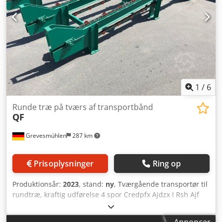
1
/
6
Runde træ på tværs af transportbånd
QF
Grevesmühlen
287 km
Prisoplysninger
Ring op
Produktionsår:
2023
, stand:
ny
, Tværgående transportør til
rundtræ, kraftig udførelse 4 spor Credpfx Ajdzx I Rsh Ajf
Længde ca. 9 m Sporafstande: 1500 mm, 1800 mm, 2300
mm Højde: 1500 mm
Annoncer