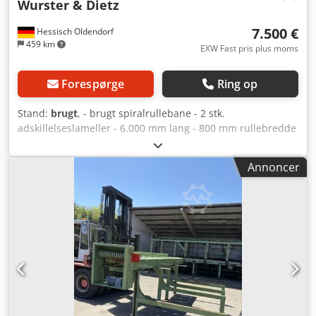
Wurster & Dietz
7.500 €
Hessisch Oldendorf
459 km
EXW Fast pris plus moms
Forespørge
Ring op
Stand:
brugt
, - brugt spiralrullebane - 2 stk.
adskillelseslameller - 6.000 mm lang - 800 mm rullebredde
- ca. 1.000 mm totalbredde - ca. 150 mm rulle diameter -
ca. 430 mm rulleafstand - SEW fremføringsgearmotor
Annoncer
Cedow Ag Dzepfx Ah Ajrf