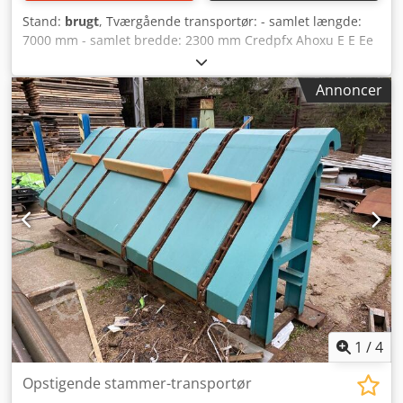
Stand:
brugt
, Tværgående transportør: - samlet længde:
7000 mm - samlet bredde: 2300 mm Credpfx Ahoxu E E Ee
Aof - fremføringsmotor effekt: 0,75 kW - nivellérsav til
materialet - savmotor effekt: 2,2 kW - maksimal
Annoncer
klingediameter: 350 mm - skærehøjde: 80 mm
1
/
4
Opstigende stammer-transportør