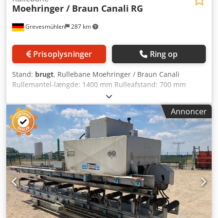
Moehringer / Braun Canali
RG
Grevesmühlen
287 km
Prisoplysninger
Ring op
Stand:
brugt
, Rullebane Moehringer / Braun Canali
Rullemantel-længde: 1400 mm Rulleafstand: 700 mm
Cjdpfx Ajdffnhoh Aerf Samlet længde: ca. 11.000 mm
Annoncer