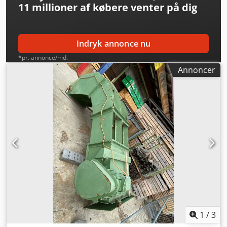
11 millioner af købere
venter på dig
Indryk annonce nu
*pr. annonce/md.
Annoncer
1
/
3