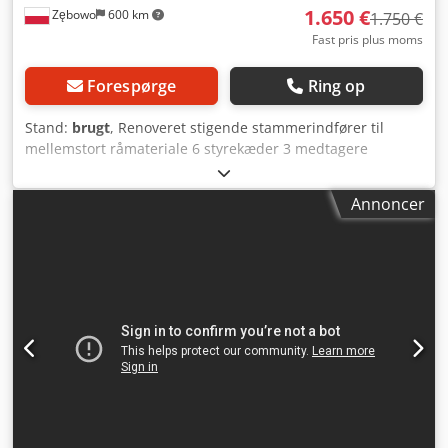
1.650 €
Zębowo
600 km
1.750 €
Fast pris plus moms
Forespørge
Ring op
Stand:
brugt
, Renoveret stigende stammerindfører til
mellemstort råmateriale 6 styrekæder 3 medtagere
Crsdpfx Aoy Szwzoh Aef
Annoncer