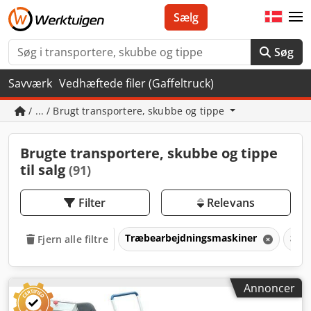
Sælg
Søg
Savværk
Vedhæftede filer (Gaffeltruck)
/ ... / Brugt transportere, skubbe og tippe
Brugte transportere, skubbe og tippe
til salg
(91)
Filter
Relevans
Træbearbejdningsmaskiner
Sav
Fjern alle filtre
Annoncer