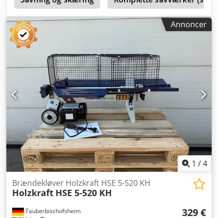
m³/h
Annoncer
1
/
4
Brændekløver Holzkraft HSE 5-520 KH
Holzkraft
HSE 5-520 KH
329 €
Tauberbischofsheim