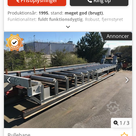
Prisoplysninger
Ring op
TKF til sigte, vinklet, B 600 mm 18 – R&E sigte, L 4,0 m, B
2,0 m 19 – TKF til losseplads, vinklet, B 500 mm / B 300 mm
Produktionsår:
1995
, stand:
meget god (brugt)
,
20 – TKF til flislager, B 600 mm Yderligere oplysninger
Funktionalitet:
fuldt funktionsdygtig
, Robust, fjernstyret
Producent: Rudnick & Enners Årgang: 2011 Stand: meget
spændevogn fra Möhringer, model Robocontrol.
god, brugt og demonteret Tilgængelighed: straks fra lager
Sporvidde: 980 mm. Vognens højde: 430 mm. Fuldt
Placering: A-3525 Lugendorf, Østrig Anvendelsesområder:
Annoncer
hydraulisk. Kørehastighed: 100 m/min. Udstyret med
savværker, biomasseanlæg, træforarbejdning
drejekæder og spændetang. Robust hjælpevogn med
drejekæder. Fuldt hydraulisk. Crodpfszmyf Dsx Ah Aef
Hjælpevognen trækkes tilbage ved hjælp af hydraulisk
bremseaktuator. Elskab med styring. Kabine, der kan køres
elektrisk, med støjisolering og varme. 2 døre, forrude, der
kan åbnes. Udstyret med betjeningskontakt. Komfortsæde.
Styreelementer og fladkabel.
1
/
3
Rullebane