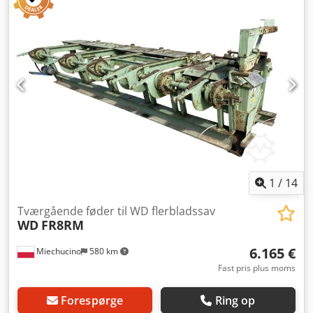
mm - Kranens arbejdsområde: 225° - Drejelig hoved: 360° -
Løftekapacitet: Cedpfxelimris Ah Aerf 2000 mm – 2560 kg
7240 mm – 1680 kg 9200 mm – 1330 kg - Vognens mål:
6000 x 2150 mm - Vogn med hydraulisk dobbeltsidet
udskubning - Pumpemotoreffekt: 11 kW -
Fremdriftsmotoreffekt: 8,6 kW - Fremføringshastighed: 90
m/min HOLTEC FS 121 SAV - Stammedægningsmåling -
Arbejdslængde: 1000 mm - Hydraulisk føringsslag - Manuel
og automatisk drift - Stammeanløftning - Integreret
flisudsugning: 2,2 kW - Tromle til kabeloprulning
Transportmål: 12,5 x 2,4 x 2,4 m Vægt: 12.000 kg
1
/
14
Tværgående føder til WD flerbladssav
WD
FR8RM
6.165 €
Miechucino
580 km
Fast pris plus moms
Forespørge
Ring op