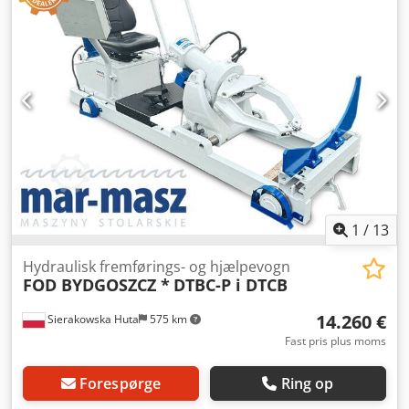
1
/
13
Hydraulisk fremførings- og hjælpevogn
FOD BYDGOSZCZ *
DTBC-P i DTCB
14.260 €
Sierakowska Huta
575 km
Fast pris plus moms
Forespørge
Ring op