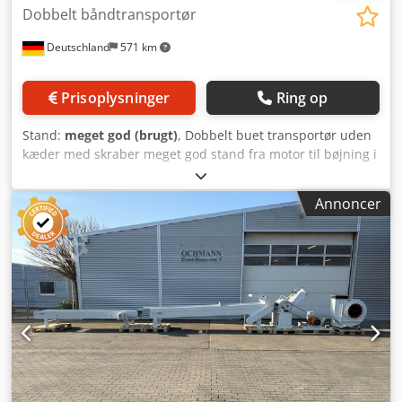
Dobbelt båndtransportør
Deutschland
571 km
Prisoplysninger
Ring op
Stand:
meget god (brugt)
, Dobbelt buet transportør uden
kæder med skraber meget god stand fra motor til bøjning i
toppen: 2,5 m fra bøjning til udløb: 2,5 m motor: 7,5 kW
Crjdefvvh Iopfx Ah Asf Se også mine andre annoncer. Jeg
Annoncer
ser frem til din henvendelse.