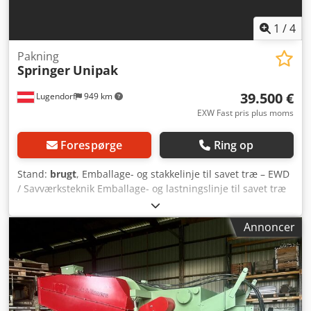
1
/
4
Pakning
Springer
Unipak
39.500 €
Lugendorf
949 km
EXW Fast pris plus moms
Forespørge
Ring op
Stand:
brugt
, Emballage- og stakkelinje til savet træ – EWD
/ Savværksteknik Emballage- og lastningslinje til savet træ
Til salg udbydes en højkvalitets emballage- og stakkelinje
til automatiseret håndtering og lastning af savet træ.
Annoncer
Linjen er velegnet til savværker samt
træbearbejdningsvirksomheder og er designet til
økonomisk bearbejdning af pakker med savet træ. Tekniske
data * Trælængder: 3,0 til 5,0 m (maks. 5,5 m) *
Anvendelsesområde: Stabling, justering og lastning af
savet træ * Stand: brugt Leveringsomfang * Løfteudstyr *