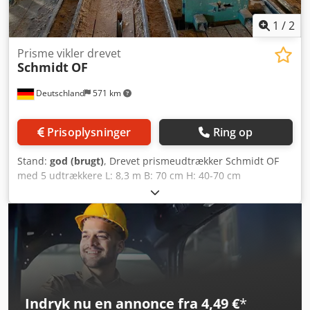
1
/
2
Prisme vikler drevet
Schmidt
OF
Deutschland
571 km
Prisoplysninger
Ring op
Stand:
god (brugt)
, Drevet prismeudtrækker Schmidt OF
med 5 udtrækkere L: 8,3 m B: 70 cm H: 40-70 cm
Cedpsfwtaysfx Ah Aorf Se også mine andre annoncer. Jeg
ser frem til din henvendelse.
Indryk nu en annonce fra 4,49 €
*