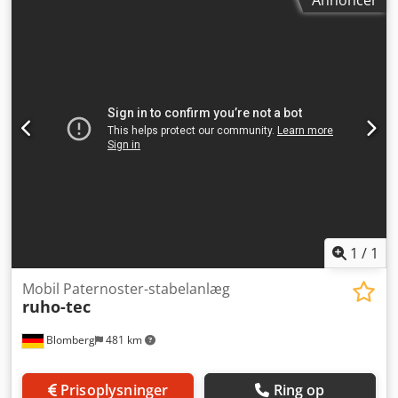
1
/
1
Mobil Paternoster-stabelanlæg
ruho-tec
Blomberg
481 km
Prisoplysninger
Ring op