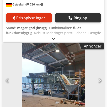
Geiselwind
726 km
Prisoplysninger
Ring op
Stand:
meget god (brugt)
, Funktionalitet:
fuldt
funktionsdygtig
, Robust Möhringer portrullebane. Længde
11,20 m. Rullelængde 2,0 m. Højde 1,0 m. Med indbygget
hydraulisk tværgående løfte- og sænkemekanisme med 5
Annoncer
kædeforløb. Crodpfx Aozg Drnoh Aof Udtræk til venstre og
højre. 4 stk. hydraulisk løfte- og sænkelige
modelstøtteruller. Opdelt fremdrift med 2 gearmotorer.