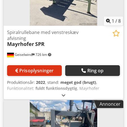
1
/
8
Spiralrullebane med venstreskæv
afvisning
Mayrhofer
SPR
Geiselwind
726 km
Prisoplysninger
Ring op
Produktionsår:
2022
, stand:
meget god (brugt)
,
Funktionalitet:
fuldt funktionsdygtig
, Mayrhofer
spiralsnoede ruller, der afbøjer materialet mod venstre, er
robuste. Udkastlængde 5,5 m. Rullens længde 700 mm.
Annoncer
Modroterende rulle til lige udkast. Credpfx Ahszinnre Ajf
Fuldt beklædt med plader. Udleveringsstak til afhentning
med gaffeltruck osv. Har kun været i drift i 8 måneder.