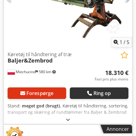
1
/
5
Køretøj til håndtering af træ
Baljer&Zembrod
18.310 €
Miechucino
580 km
Fast pris plus moms
Forespørge
Ring op
Stand:
meget god (brugt)
, Køretøj til håndtering, sortering,
transport og skæring af rundtømmer fra Baljer & Zembrod
- Tysk produktion - Tømmerlængdemåling - Automatisk
skæreciKlus TEKNISKE SPECIFIKATIONER: - Maks.
Annoncer
stammediameter: 1000 mm - Maks. kranrækkevidde: 9200