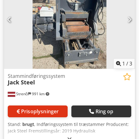
1
/
3
Stammindføringssystem
Jack Steel
Strenči
991 km
Prisoplysninger
Ring op
Stand:
brugt
, Indføringssystem til træstammer Producent:
Jack Steel Fremstillingsår: 2019 Hydraulisk
indføringssystem til træstammer Dobbeltkæde-transportør