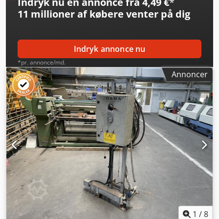
Indryk nu en annonce fra 4,49 €
*
11 millioner af købere
venter på dig
Indryk annonce nu
*pr. annonce/md.
Annoncer
1
/
8