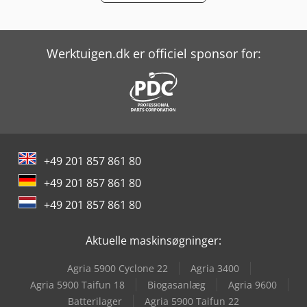
Linde Reachstacker
Linde Sideloader
Werktuigen.dk er officiel sponsor for:
Linde V
Man L 2000
Man Tgl 12
Mercedes-Benz V
+49 201 857 861 80
Volvo L 90
+49 201 857 861 80
Yeong Chin Machinery Industries Co. Ltd. (Ycm) Nfx400A
+49 201 857 861 80
Yeong Chin Machinery Industries Co. Ltd. (Ycm) Ntc-2000Ly
Aktuelle maskinsøgninger:
Agria 5900 Cyclone 22
Agria 3400
Agria 5900 Taifun 18
Biogasanlæg
Agria 9600
Batterilager
Agria 5900 Taifun 22