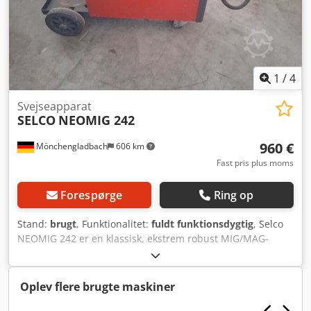
1
/
4
Svejseapparat
SELCO
NEOMIG 242
960 €
Mönchengladbach
606 km
Fast pris plus moms
Forespørge
Ring op
Stand:
brugt
, Funktionalitet:
fuldt funktionsdygtig
, Selco
NEOMIG 242 er en klassisk, ekstrem robust MIG/MAG-
svejsemaskine fra den italienske premiumproducent Selco
(som for nogle år siden blev opkøbt af voestalpine Böhler
Welding). I modsætning til moderne, fuldt digitale
Oplev flere brugte maskiner
invertermaskiner, er dette en trinvis styret,