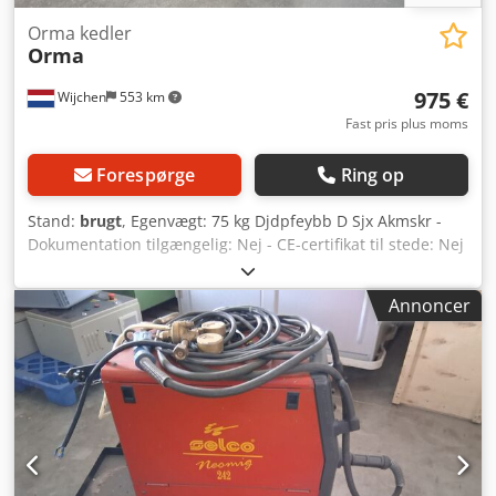
Orma kedler
Orma
975 €
Wijchen
553 km
Fast pris plus moms
Forespørge
Ring op
Stand:
brugt
, Egenvægt: 75 kg Djdpfeybb D Sjx Akmskr -
Dokumentation tilgængelig: Nej - CE-certifikat til stede: Nej
- Transportvægt [kg]: 75 kg Finansielle oplysninger Moms:
Den angivne pris er ekskl. moms
Annoncer
Moms/marginalbeskatning: Moms er fradragsberettiget for
virksomheder Levering og opkøb er til enhver tid muligt for
alt udstyr inden for industrien Yorick Diebels