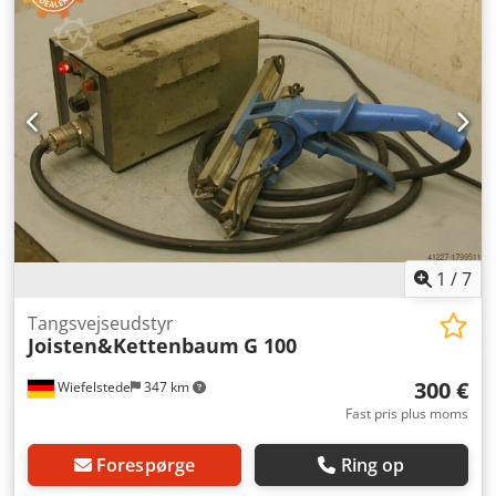
1
/
7
Tangsvejseudstyr
Joisten&Kettenbaum
G 100
300 €
Wiefelstede
347 km
Fast pris plus moms
Forespørge
Ring op