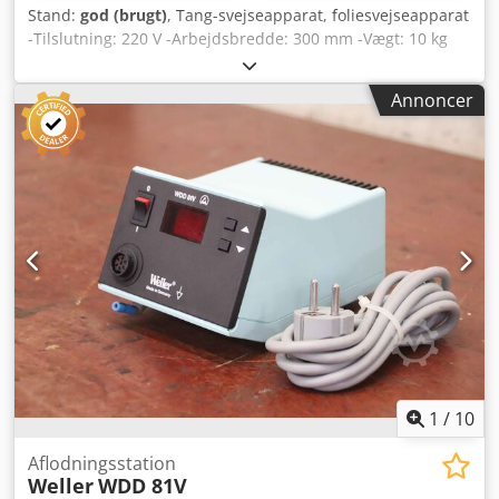
Stand:
god (brugt)
, Tang-svejseapparat, foliesvejseapparat
-Tilslutning: 220 V -Arbejdsbredde: 300 mm -Vægt: 10 kg
Dkjdpfx Akeb A Sm Demer
Annoncer
1
/
10
Aflodningsstation
Weller
WDD 81V