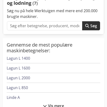
og lodning
(7)
TIG-brænder CITORCH T 10W EB C5B, 5 m, vandkølet -
Trykregulator til Argon / CO2
Søg nu på hele Werktuigen med mere end 200.000
brugte maskiner.
Søg
Gennemse de mest populære
maskinbetegnelser:
Lagun L 1400
Lagun L 1600
Lagun L 2000
Lagun L 850
Linde A
Vis mere