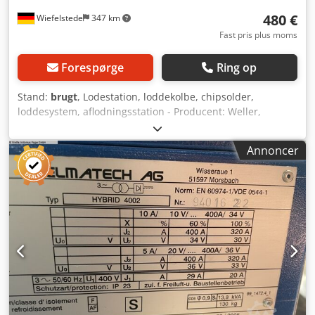
480 €
Wiefelstede
347 km
Fast pris plus moms
Forespørge
Ring op
Stand:
brugt
, Lodestation, loddekolbe, chipsolder,
loddesystem, aflodningsstation - Producent: Weller,
aflodningsstation type WDD 81V - Spænding: 230/24 V -
Arbejdstryk: 4-6 bar Dksdpfetu Rk Ejx Akmsr - Dimensioner:
Annoncer
190/120/H110 mm - Vægt: 2,3 kg