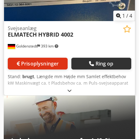
1
/
4
Svejseanlæg
ELMATECH
HYBRID 4002
Goldenstedt
393 km
Prisoplysninger
Ring op
Stand:
brugt
, Længde mm Højde mm Samlet effektbehov
kW Maskinvægt ca. t Pladsbehov ca. m Puls-svejseapparat
Hybrid 4002 Årgang 2005 Trækværk / 4-hjuls
trådfremføring DV 39 Maskinnr.: 940 16 222 - Svejseslange
4000 mm - Jordkabel 70 kvadrat, 5000 mm -
Mellemslangepakke ca. 4000 mm - Slangepakke Binzel
MB511 Dodpol Ebxksfx Akmskr Pulsstrøm