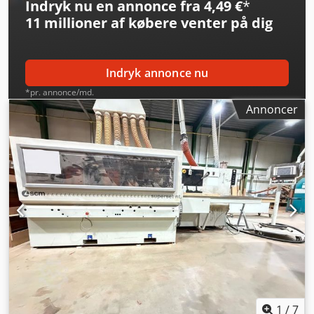
Indryk nu en annonce fra 4,49 €
*
Depressor Cjdpoywgqkefx Ahmjrf - År 2000
11 millioner af købere
venter på dig
Indryk annonce nu
*pr. annonce/md.
Annoncer
1
/
7