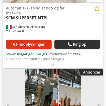
Automatisk 6-spindlet not- og fer
maskine
SCM
SUPERSET NTPL
San Giovanni Al Natisone
1.178 km
Prisoplysninger
Ring op
Stand:
meget god (brugt)
, Produktionsår:
2012
,
Funktionalitet:
fuldt funktionsdygtig
,
maskine/køretøjsnummer:
AA2/001942
, AUTOMATISK
PROFILFRÆSER MED 6 SPINDELER SCM MOD. SUPERSET
Annoncer
NTPL - CE-GODKENDT Codsywfkvspfx Ahmorf -
Spindelkonfiguration: 1. Nedre horisontal 11 kW 2. Højre
vertikal 7,5 kW 3. Venstre vertikal 7,5 kW 4. Øvre horisontal
11 kW 5. Øvre horisontal 7,5 kW 6. Nedre horisontal 7,5 kW
- Fabr. nr.: AA2/001942 - Årgang: 2012