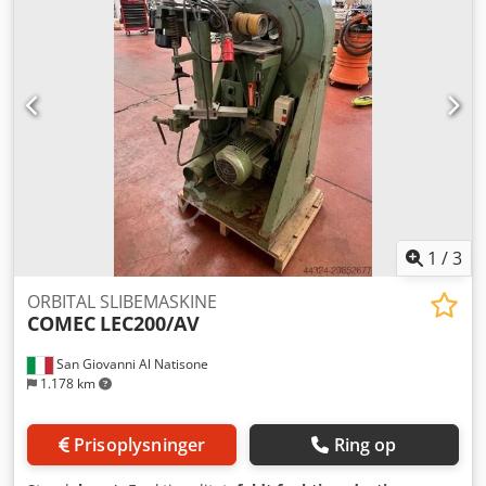
1
/
3
ORBITAL SLIBEMASKINE
COMEC
LEC200/AV
San Giovanni Al Natisone
1.178 km
Prisoplysninger
Ring op