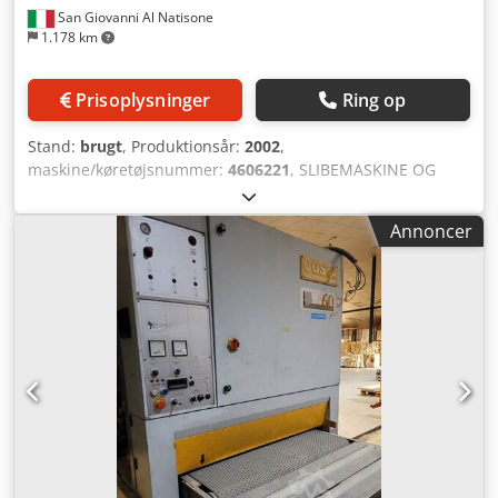
San Giovanni Al Natisone
1.178 km
Prisoplysninger
Ring op
Stand:
brugt
, Produktionsår:
2002
,
maskine/køretøjsnummer:
4606221
, SLIBEMASKINE OG
KALIBRERINGSMASKINE VIET CHALLENGE MOD. 211/B RR -
CE-GODKENDT - BRUGT - Arbejdsbredde: 1100 mm - Første
Annoncer
gummivalse, diameter: 180 mm Crodpfx Ajwrn N Dehmof -
Anden gummivalse, diameter: 250 mm - Udstyret med
udsugning/depressoranlæg - Båndmål: 2620 x 1130 mm -
Motor: 18 kW - Serienummer: 4606221 - Årgang: 2002