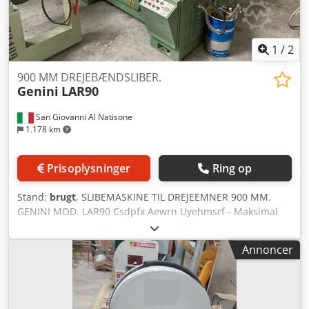
1
/
2
900 MM DREJEBÆNDSLIBER.
Genini
LAR90
San Giovanni Al Natisone
1.178 km
Prisoplysninger
Ring op
Stand:
brugt
, SLIBEMASKINE TIL DREJEEMNER 900 MM.
GENINI MOD. LAR90 Csdpfx Aewrn Uyehmsrf - Maksimal
arbejdslængde: 900 mm - Automatisk ladesystem
Annoncer