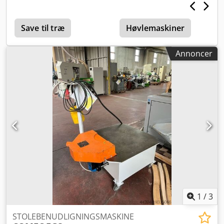
Save til træ
Høvlemaskiner
Annoncer
1
/
3
STOLEBENUDLIGNINGSMASKINE