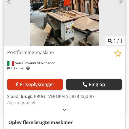
1
/
1
Postforming-maskine
San Giovanni Al Natisone
1.178 km
Prisoplysninger
Ring op
Stand:
brugt
, BRUGT VERTIKALSLIBER Crjdpfx
Ahjrnnqdomef
Oplev flere brugte maskiner