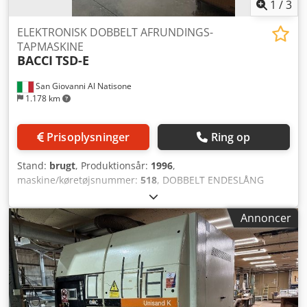
1
/
3
ELEKTRONISK DOBBELT AFRUNDINGS-
TAPMASKINE
BACCI
TSD-E
San Giovanni Al Natisone
1.178 km
Prisoplysninger
Ring op
Stand:
brugt
, Produktionsår:
1996
,
maskine/køretøjsnummer:
518
, DOBBELT ENDESLÅNG
TEMONMASKINE ELEKTRONISK BACCI MODEL TSD-E – CE-
STANDARDD – BRUGT - Arbejdslængde: 1200 mm -
Annoncer
Maksimal tenonlængde: 100 mm - Produktion pr. time:
2400 tenoner (1200 emner) - Fræseromdrejningstal: 9.000
omdr./min - Fræsermotorer (2 stk.): 8 hk (4 hk hver) - Med
indføringsanlæg Csdpfx Aernnmpohmerf - ISAC CNC-
styring - Perimeterbeskyttelsesgitter - Spænding:
380V/50Hz - Serienr.: 518 - Årgang: 1996