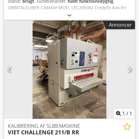
Stand:
brugt
, Funktionalitet:
fuldt funktionsdygtig
,
ORBITALSLIBER CAMAM MOD. LEC200/AV Credpfx Aox Rn
Tgjhmef - Med fremføring - Spænding: 380V / 50Hz
Annoncer
1
/
1
KALIBRERING AF SLIBEMASKINE
VIET CHALLENGE
211/B RR