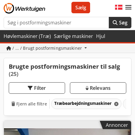
Sælg
Søg
Høvlemaskiner (Træ)
Særlige maskiner
Hjul
/ ... / Brugt postformingsmaskiner
Brugte postformingsmaskiner til salg
(25)
Filter
Relevans
Træbearbejdningsmaskiner
Pos
Fjern alle filtre
Annoncer