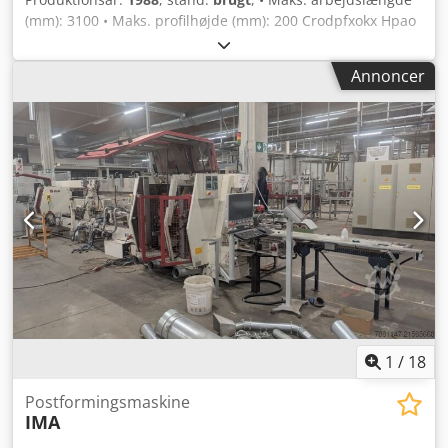
(mm): 3100 • Maks. profilhøjde (mm): 200 Crodpfxokx Hpao
Ahmsf
Annoncer
1
/
18
Postformingsmaskine
IMA