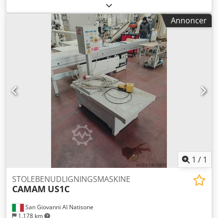
slibning på to sider af lige eller formede/bøjede emner - 2
stk. båndslibemotorer à 7,5 hk hver - 2 stk. slibebånd
Annoncer
3700x90 mm - Automatisk fremføringshastighed 4-20
m/min - Min. emnelængde: 320 mm - Max. emnehøjde: 130
mm - CE-mærket, årgang 2001 Crjdsmxkr Depfx Ahmef
1
/
1
STOLEBENUDLIGNINGSMASKINE
CAMAM
US1C
San Giovanni Al Natisone
1.178 km