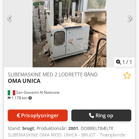
1
/
1
SLIBEMASKINE MED 2 LODRETTE BÅND
OMA
UNICA
San Giovanni Al Natisone
1.178 km
Prisoplysninger
Ring op
Stand:
brugt
, Produktionsår:
2001
, DOBBELTBÆLTE
SLIBEMASKINE OMA MOD. UNICA - BRUGT - Tværgående