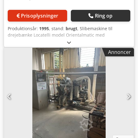
Prisoplysninger
Ring op
Produktionsår:
1995
, stand:
brugt
, Slibemaskine til
drejebænke Locatelli model Orientalmatic med
oplæggermagasin - brugt - maksimal arbejdslængde 1200
mm. Crsdpshy Tvmjfx Ahmof
Annoncer