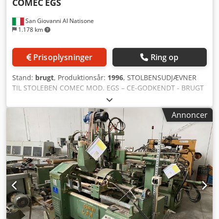
COMEC
EGS
San Giovanni Al Natisone
1.178 km
Prisoplysninger
Ring op
Stand:
brugt
, Produktionsår:
1996
, STOLBENSUDJÆVNER
TIL STOLEBEN COMEC MOD. EGS – CE-GODKENDT - BRUGT
- Volt: 380/50 - Serienr.: 960416 - Årgang: 1996 Credpfx
Ahjwrb R Ijmjf
Annoncer