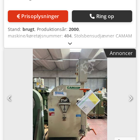
Prisoplysninger
Ring op
Stand:
brugt
, Produktionsår:
2000
,
maskine/køretøjsnummer:
404
, Stolsbensudjævner CAMAM
model US1C - CE-godkendt - brugt - Serienr. 404
Crjdpowrcx Hefx Ahmof - År 2000
Annoncer