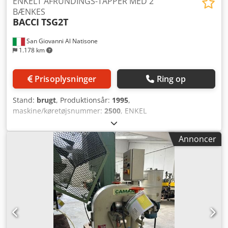
ENKELT AFRUNDINGS-TAPPER MED 2
BÆNKES
BACCI
TSG2T
San Giovanni Al Natisone
1.178 km
Prisoplysninger
Ring op
Stand:
brugt
, Produktionsår:
1995
,
maskine/køretøjsnummer:
2500
, ENKEL
ENDEBEARBEJDNINGSMASKINE MED 2 BORDE BACCI
MODEL TSG2T - CE-GODKENDT - BRUGT - Effekt: 3,75 kW -
Annoncer
Spænding: 380V / 50Hz - Serienr.: 2500 Crodpfswrm N Nsx
Ahmsf - Årgang: 1995