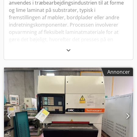
anvendes i træbearbejdingsindustrien til at forme
og lime laminat på substrater, typisk i
fremstillingen af møbler, bordplader eller andre
indretningskomponenter. Processen involverer
opvarmning af fleksibelt laminatmateriale for at
gøre det bøjeligt, hvorefter det presses på en
træbaseret substrat, der forudformet i en specifik
form. Maskinen anvender højt tryk og varme til at
sikre, at laminatet klæber godt og får en glat,
afrundet kant langs siderne på substratet. Dette
Annoncer
gør postforming til en essentiel teknik for at opnå
slidstærke og æstetisk tiltalende overflader.