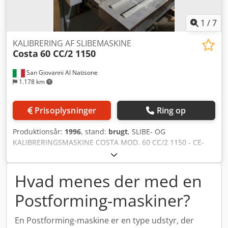
1
/
7
KALIBRERING AF SLIBEMASKINE
Costa
60 CC/2 1150
San Giovanni Al Natisone
1.178 km
Prisoplysninger
Ring op
Produktionsår:
1996
, stand:
brugt
, SLIBE- OG
KALIBRERINGSMASKINE COSTA MOD. 60 CC/2 1150 - CE-
GODKENDT - BRUGT - arbejdsbredde: 1150 mm - dobbelt
rulle Codjimtblopfx Ahmorf - justerbar
transportbåndshastighed - spænding: 380 V / 50 Hz -
Hvad menes der med en
serienr.: 951121/DR3 - årgang: 1996
Postforming-maskiner?
En Postforming-maskine er en type udstyr, der