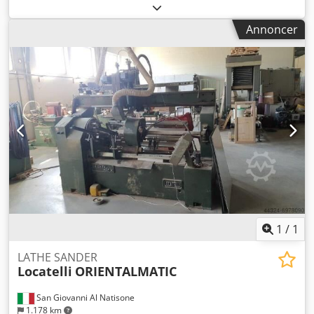
MODEL LOR 150 - CE-GODKENDT - BRUGT - Serie nr.: 17002
Csdpjwvimfjfx Ahmerf - Bearbejdelige min. og max.
Annoncer
diameter: 10-45 mm - Motor: 3 hk - Årgang: 2017
1
/
1
LATHE SANDER
Locatelli
ORIENTALMATIC
San Giovanni Al Natisone
1.178 km