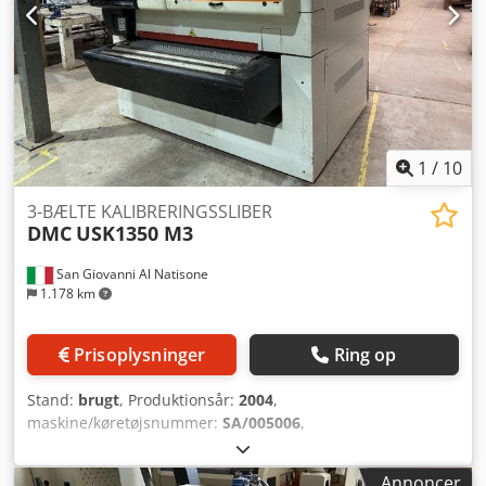
1
/
10
3-BÆLTE KALIBRERINGSSLIBER
DMC
USK1350 M3
San Giovanni Al Natisone
1.178 km
Prisoplysninger
Ring op
Stand:
brugt
, Produktionsår:
2004
,
maskine/køretøjsnummer:
SA/005006
,
BREDSLIBER/KALIBRERINGSMASKINE MED 3 BÅND DMC
MODEL USK1350 M3 - CE-GODKENDT - BRUGT - 1 stålrulle -
Annoncer