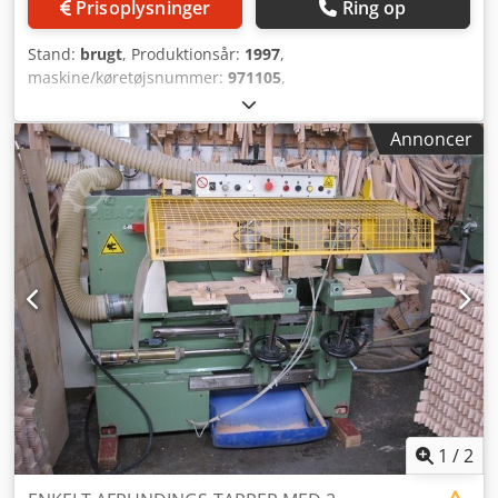
Prisoplysninger
Ring op
Stand:
brugt
, Produktionsår:
1997
,
maskine/køretøjsnummer:
971105
,
LONGITUDINALSLIBEMASKINE COMEC MODEL LON LS - CE-
NORMER - BRUGT - Volt: 380/50 - Serienr.: 971105 - Årgang:
Annoncer
1997 Crodpfx Ahswrp Hqsmof
1
/
2