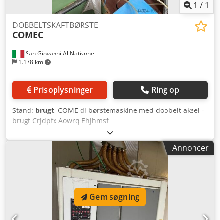
1
/
1
DOBBELTSKAFTBØRSTE
COMEC
San Giovanni Al Natisone
1.178 km
Prisoplysninger
Ring op
Stand:
brugt
, COME di børstemaskine med dobbelt aksel -
brugt Crjdpfx Aowrq Ehjhmsf
Annoncer
Gem søgning