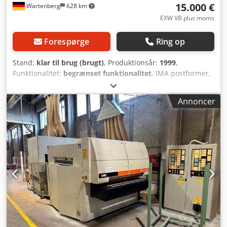
15.000 €
Wartenberg
628 km
EXW VB plus moms
Forespørge
Ring op
Stand:
klar til brug (brugt)
, Produktionsår:
1999
,
Funktionalitet:
begrænset funktionalitet
, IMA postformer,
årg. 1999 Smeltegrudedispensere til flade- og
hjørnelimning medfølger ikke. Den tilbudte maskine
Annoncer
sælges som brugt anlæg. Salget sker med udelukkelse af
ethvert ansvar for materielle mangler. Maskinen sælges
som beset og uden nogen form for garanti. Sælger yder
ingen garanti for funktionalitet, ydelse eller egnethed til et
bestemt formål. Ansvarsfraskrivelse Ethvert ansvar for
materielle mangler er udelukket. Dette gælder ikke for
skader, der skyldes skade på liv, krop eller helbred samt
ved forsætlig eller groft uagtsom adfærd fra sælgers side.
Demontering og transport Demontering af maskinen
foretages af køber for egen regning og risiko. Køber
påtager sig alle omkostninger og risici for afmontering,
læsning og transport. Risikoovergang Risikoen overgår