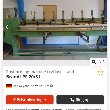
1
/
3
Postforming-maskine i cyklustilstand
Brandt
PF 20/31
Bad Oeynhausen
452 km
Prisoplysninger
Ring op
Produktionsår:
1988
, stand:
brugt
, • Maks. arbejdslængde