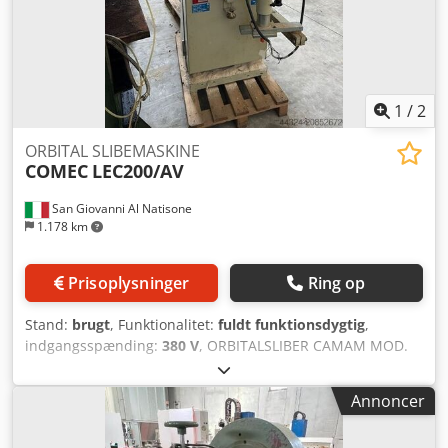
1
/
2
ORBITAL SLIBEMASKINE
COMEC
LEC200/AV
San Giovanni Al Natisone
1.178 km
Prisoplysninger
Ring op
Stand:
brugt
, Funktionalitet:
fuldt funktionsdygtig
,
indgangsspænding:
380 V
, ORBITALSLIBER CAMAM MOD.
LEC200/AV - Min./maks. bearbejdningsdiameter: 10/100
mm - Motor: 5,5 hk - Med fremføring Cjdjx Rn Taopfx
Annoncer
Ahmerf - Spænding: 380V/50Hz