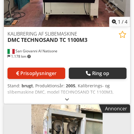
1
/
4
KALIBRERING AF SLIBEMASKINE
DMC
TECHNOSAND TC 1100M3
San Giovanni Al Natisone
1.178 km
Prisoplysninger
Ring op
Stand:
brugt
, Produktionsår:
2005
, Kalibrerings- og
slibemaskine DMC, model TECHNOSAND TC 1100M3,
arbejdsbredde 1100 mm, CE-mærket - brugt. - Valse: 18,5
kW - 90 sh - Ø 250 mm - Valse: 15,0 kW - 70 sh - Ø 250 mm
Annoncer
- Valse: 11,0 kW - 40 sh - Ø 330 mm - 3 uafhængige motorer
- Arbejdsbredde: 1100 mm - Udstyret med sliske til korte
emner (kortemnedispositiv) Crjdpfx Ahsmxggysmsf -
Årgang: 2005