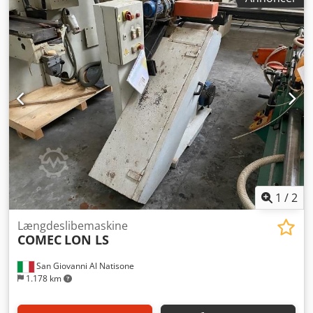
2 gummiruller Crjdpswrnmpsfx Ahmsf - 3 gummiruller - 3
uafhængige motorer - Arbejdsbredde: 1350 mm - Udstyret
med "skarpette" (enhed til korte emner) - Blæser på den
tredje enhed - Tænd/sluk-enhed på hver gruppe -
Touchscreen-styring - Serienr. SA/005006 - Årgang: 2004 -
CE-standarder opfyldt
1
/
2
Længdeslibemaskine
COMEC
LON LS
San Giovanni Al Natisone
1.178 km