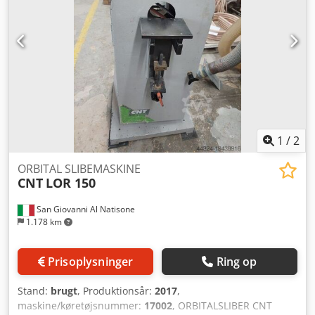
1
/
2
ORBITAL SLIBEMASKINE
CNT
LOR 150
San Giovanni Al Natisone
1.178 km
Prisoplysninger
Ring op
Stand:
brugt
, Produktionsår:
2017
,
maskine/køretøjsnummer:
17002
, ORBITALSLIBER CNT