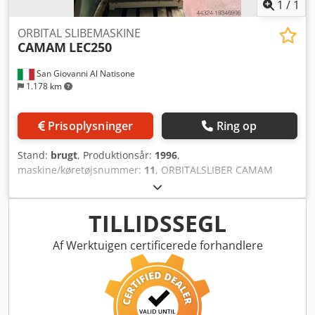
1
/
1
ORBITAL SLIBEMASKINE
CAMAM
LEC250
San Giovanni Al Natisone
1.178 km
Prisoplysninger
Ring op
Stand:
brugt
, Produktionsår:
1996
,
maskine/køretøjsnummer:
11
, ORBITALSLIBER CAMAM
MODEL LEC250 – CE-GODKENDT - BRUGT - Med
fremføringer - Serienr. 11 - Årgang 1996 Cjdpewrqr Ijfx
Ahmjrf - Arbejdsdimensioner min./max. 30/150 mm - Min.
TILLIDSSEGL
bukkeradius: 250 mm
Af Werktuigen certificerede forhandlere