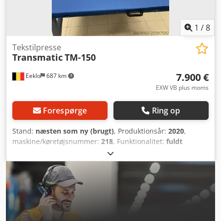
1
/
8
Tekstilpresse
Transmatic
TM-150
7.900 €
Eeklo
687 km
EXW VB plus moms
Forespørge
Ring op
Stand:
næsten som ny (brugt)
, Produktionsår:
2020
,
maskine/køretøjsnummer:
218
, Funktionalitet:
fuldt
funktionsdygtig
, driftstimer:
440 h
, effekt:
11 kW (14,96
hk)
, indgangsspænding:
400 V
, indgangsfrekvens:
50 Hz
,
type indgangsstrøm:
trefaset
, pressekraft:
4 t
,
bordbredde:
1.500 mm
, bordlængde:
1.000 mm
,
stempelpladens bredde:
1.500 mm
, stempel pladens
længde:
1.000 mm
, samlet vægt:
670 kg
, Udstyr:
CE-
mærkning, dokumentation / manual
, Professionel