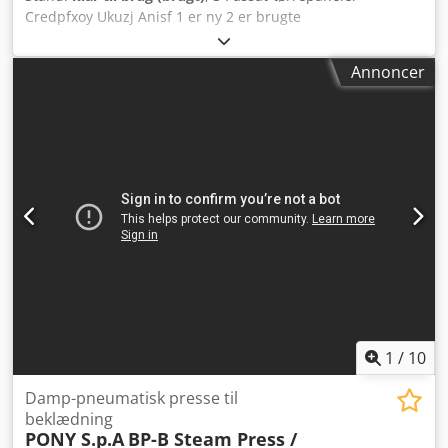
Credpfxoy Ukuzj Anisf 1 er ny 2 er brugte
Annoncer
1
/
10
Damp-pneumatisk presse til
beklædning
PONY S.p.A
BP-B Steam Press /