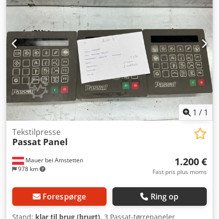
1
/
1
Tekstilpresse
Passat
Panel
1.200 €
Mauer bei Amstetten
978 km
Fast pris plus moms
Forespørge
Ring op
Stand:
klar til brug (brugt)
, 3 Passat-tørrepaneler