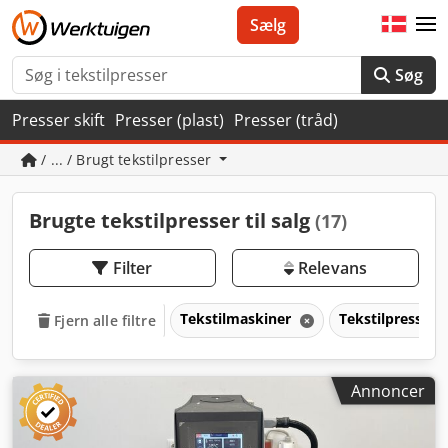
Sælg
Søg
Presser skift
Presser (plast)
Presser (tråd)
/ ... / Brugt tekstilpresser
Brugte tekstilpresser til salg
(17)
Filter
Relevans
Tekstilmaskiner
Tekstilpresser
Fjern alle filtre
Annoncer