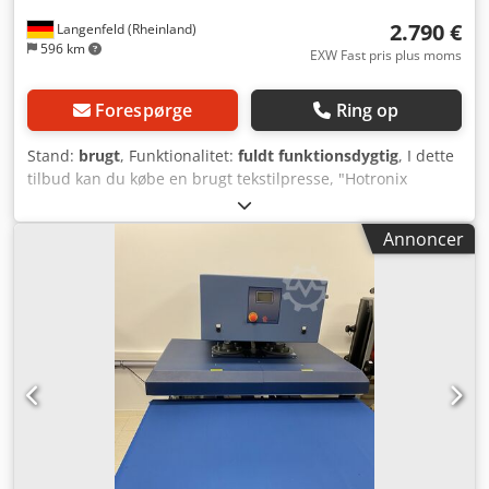
2.790 €
Langenfeld (Rheinland)
596 km
EXW Fast pris plus moms
Forespørge
Ring op
Stand:
brugt
, Funktionalitet:
fuldt funktionsdygtig
, I dette
tilbud kan du købe en brugt tekstilpresse, "Hotronix
Thermal Transfer Press XRF". Salgsobjekt: Cjdpszpwzusfx
Aniorf 1x Hotronix Thermal Transfer Press XRF med
Annoncer
følgende udstyr: inkl. kompressor Tilstand: Dette tilbud
vedrører en brugt maskine, som eventuelt kan have
brugsspor (små ridser eller misfarvninger). Maskinen er
blevet testet for funktionalitet. Emballering og forsendelse:
Du er velkommen til at komme og se maskinen i vores
åbningstid. Aftal venligst en tid! Sødygtig emballering og
verdensomspændende forsendelse er mulig efter
anmodning! Før forsendelse eller afhentning optages en
funktionsprøve på video, som du kan se. For yderligere
information er du velkommen til at kontakte os personligt.