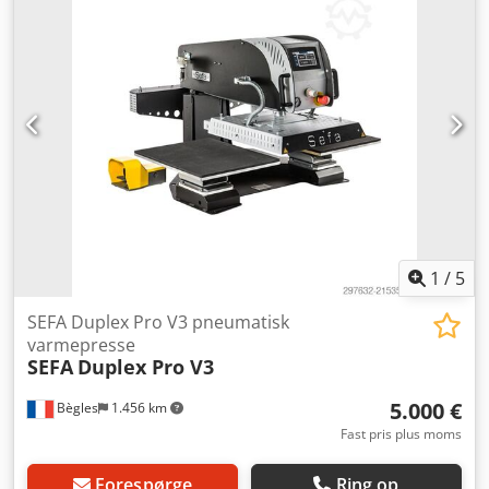
kg; årgang: 2005 Crodpjwpi Rkofx Aniof + Tørretumbler
Passat; kapacitet: 50 kg; årgang: 1984
1
/
5
SEFA Duplex Pro V3 pneumatisk
varmepresse
SEFA
Duplex Pro V3
5.000 €
Bègles
1.456 km
Fast pris plus moms
Forespørge
Ring op