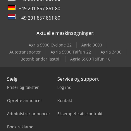
Tec Rotec
+49 201 857 861 80
Weinbrenner Tsv 6/3050
+49 201 857 861 80
Yeong Chin Machinery Industries Co. Ltd. (Ycm) Nfx400A
Aktuelle maskinsøgninger:
Agria 5900 Cyclone 22
Agria 9600
Autotransporter
Agria 5900 Taifun 22
Agria 3400
Betonblander lastbil
Agria 5900 Taifun 18
Sælg
Service og support
Priser og takster
Log ind
Oprette annoncer
Kontakt
Administrer annoncer
Eksempel-købskontrakt
Book reklame