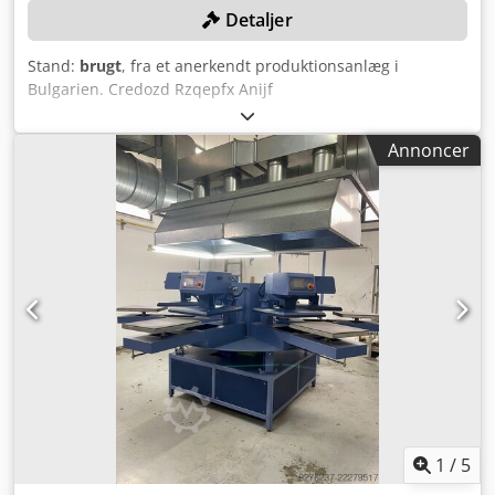
Detaljer
Stand:
brugt
, fra et anerkendt produktionsanlæg i
Bulgarien. Credozd Rzqepfx Anijf
Annoncer
1
/
5