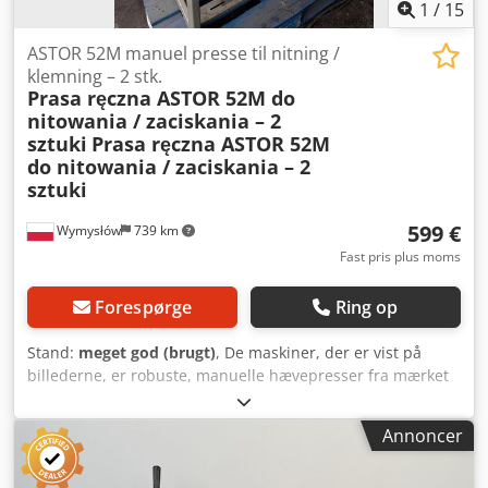
1
/
15
ASTOR 52M manuel presse til nitning /
klemning – 2 stk.
Prasa ręczna ASTOR 52M do
nitowania / zaciskania – 2
sztuki
Prasa ręczna ASTOR 52M
do nitowania / zaciskania – 2
sztuki
599 €
Wymysłów
739 km
Fast pris plus moms
Forespørge
Ring op
Stand:
meget god (brugt)
, De maskiner, der er vist på
billederne, er robuste, manuelle hævepresser fra mærket
ASTOR, model 52M. Denne type presser bruges til nitning,
fastgørelse, crimping af øjer, knapper, trykknapper og
Annoncer
andre montageoperationer i læder-, sadelmager-,
skomager- og tekstilprodukter. Beskrivelse: Producent: