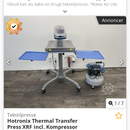
tilbud kan du købe en brugt tekstilpresse, "Rotex Air Lite
V3 IVM". Salgsobjekt: Crodpfjzpw E Hox Anief 1 x Rotex Air
Lite V3 IVM Tilstand: Dette tilbud omfatter en brugt enhed,
Annoncer
som eventuelt kan have brugsspor (mindre ridser eller
misfarvninger). Enheden er blevet testet for at sikre, at den
fungerer korrekt. Emballage og forsendelse: Du er
velkommen til at se enheden i vores åbningstider. Aftal
venligst en tid! Sødygtig emballage og forsendelse til hele
verden er muligt efter anmodning! Før forsendelse eller
afhentning vil der blive optaget en funktionstest på video,
som sendes til dig. For yderligere information er du
naturligvis velkommen til at kontakte os personligt.
1
/
7
Tekstilpresse
Hotronix Thermal Transfer
Press
XRF incl. Kompressor