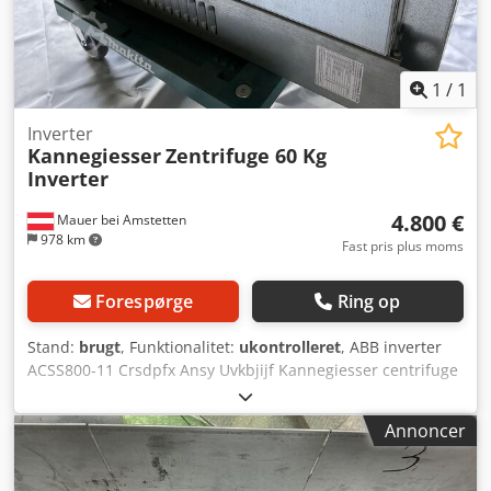
1
/
1
Inverter
Kannegiesser
Zentrifuge 60 Kg
Inverter
4.800 €
Mauer bei Amstetten
978 km
Fast pris plus moms
Forespørge
Ring op
Stand:
brugt
, Funktionalitet:
ukontrolleret
, ABB inverter
ACSS800-11 Crsdpfx Ansy Uvkbjijf Kannegiesser centrifuge
60 kg
Annoncer