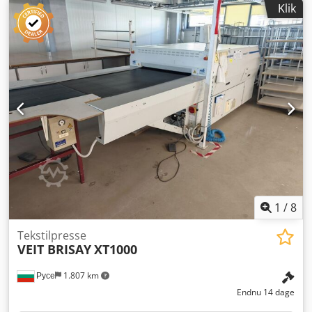
Klik
ridser eller gulfarvning). Enheden er testet for funktion.
Emballage og forsendelse: Crjdpfx Aeywtz Aoniof Du er
velkommen til at besigtige enheden inden for vores
åbningstider. Aftal venligst en tid! Søegnet emballage og
verdensomspændende forsendelse kan tilbydes på
forespørgsel! For nærmere oplysninger er du naturligvis
velkommen til at kontakte os personligt.
1
/
8
Tekstilpresse
VEIT BRISAY
XT1000
Русе
1.807 km
Endnu 14 dage