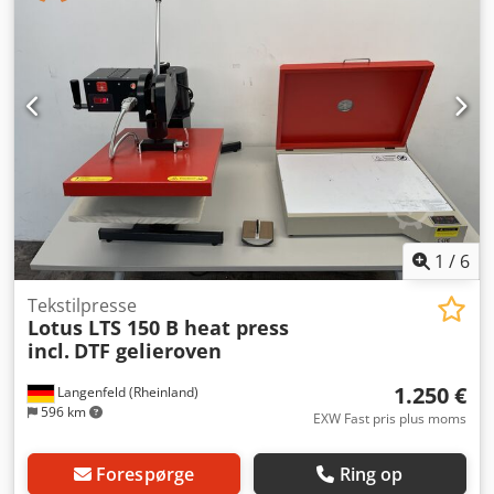
ASTOR Model: 52M Antal: 2 stk. Manuelt drevet via et
håndtag Massiv støbejerns konstruktion Mulighed for
montering af forskellige værktøjer Crodpszgtz Sjfx Anijf
Stabil base til fastgørelse til et bord Simpel og pålidelig
konstruktion Ideel til sadelmager-, skomager- og
polstringsværksteder.
1
/
6
Tekstilpresse
Lotus LTS 150 B heat press
incl.
DTF gelieroven
1.250 €
Langenfeld (Rheinland)
596 km
EXW Fast pris plus moms
Forespørge
Ring op