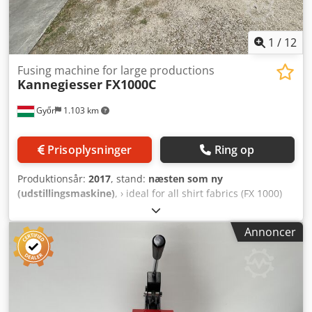
accepteres efter salg. Afhentning & transport: Køber står
for nedtagning og transport. Serviceret 27.2.2026. Video i
drift optaget 5.3.2026.
1
/
12
Fusing machine for large productions
Kannegiesser
FX1000C
Győr
1.103 km
Prisoplysninger
Ring op
Produktionsår:
2017
, stand:
næsten som ny
(udstillingsmaskine)
, › ideal for all shirt fabrics (FX 1000)
1000mm belt › seperate feeding and transport belts, "cool
feeding" › special insulation, little heat radiation › upper
Annoncer
and lower heating individually controlled, with
temperature limiters (1000 mm - 39 .37 inch long) ›
seperate heating zones selectable, TOP (shirt), BOTTOM
(outerwear) › special speed-heat up function, for fast
heating of the machine › touch screen for program storage
and service functions › optional air and compression