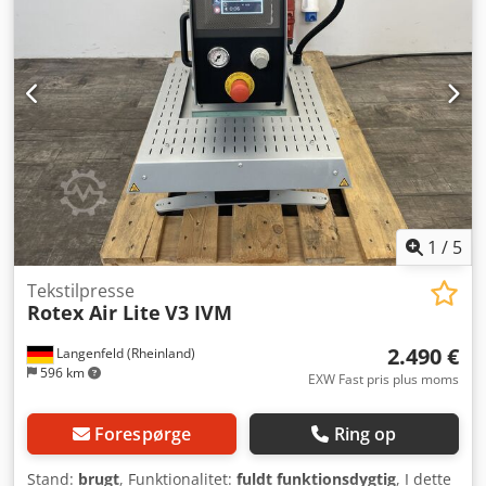
1
/
5
Tekstilpresse
Rotex Air Lite
V3 IVM
2.490 €
Langenfeld (Rheinland)
596 km
EXW Fast pris plus moms
Forespørge
Ring op
Stand:
brugt
, Funktionalitet:
fuldt funktionsdygtig
, I dette