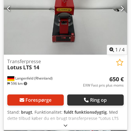
cooling › failure diagnostic system Crodpfx Aepfa Nhjniof
1
/
4
Transferpresse
Lotus
LTS 14
650 €
Langenfeld (Rheinland)
596 km
EXW Fast pris plus moms
Forespørge
Ring op
Stand:
brugt
, Funktionalitet:
fuldt funktionsdygtig
, Med
dette tilbud køber du en brugt transferpresse "Lotus LTS
14". Salgsobjekt: 1x Lotus LTS 14: Stand: Dette tilbud
omfatter en brugt enhed, som kan have brugsspor (mindre