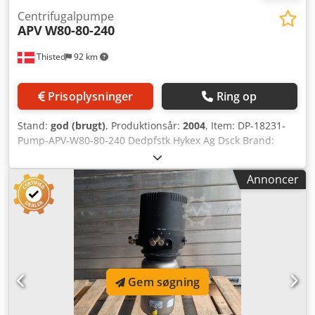
Centrifugalpumpe
APV
W80-80-240
Thisted
92 km
Prisoplysninger
Ring op
Stand:
god (brugt)
, Produktionsår:
2004
, Item: DP-18231-
Pump-APV-W80-80-240 Dedpfstk Hykex Ag Dsck Brand:
APV-SPX Type: W+80/80 240 Mærke: APV-SPX Serie
nummer: 3013986 Year: 2004
Annoncer
Gem søgning