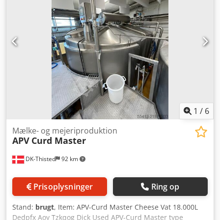
1
/
6
Mælke- og mejeriproduktion
APV
Curd Master
DK-Thisted
92 km
Prisoplysninger
Ring op
Stand:
brugt
, Item: APV-Curd Master Cheese Vat 18.000L
Dedpfx Aoy Tzkqog Djck Used APV-Curd Master type