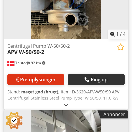
1
/
4
Centrifugal Pump W-50/50-2
APV
W-50/50-2
Thisted
92 km
Prisoplysninger
Ring op
Stand:
meget god (brugt)
, Item: D-3620-APV-W50/50 APV
Centrifugal Stainless Steel Pump Type: W 50/50, 11,0 kW
Dcsdjhzrfyopfx Ag Dsk Used
Annoncer