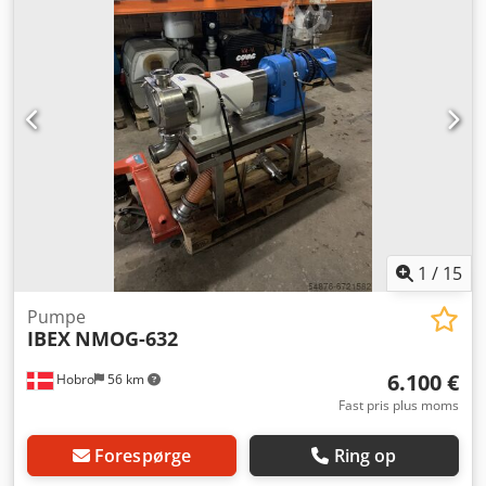
1
/
15
Pumpe
IBEX
NMOG-632
6.100 €
Hobro
56 km
Fast pris plus moms
Forespørge
Ring op