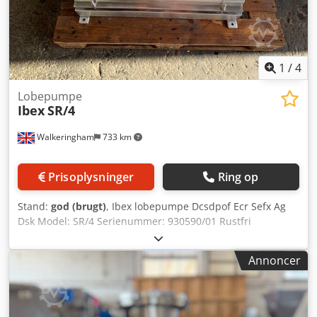
1
/
4
Lobepumpe
Ibex
SR/4
Walkeringham
733 km
Prisoplysninger
Ring op
Stand:
god (brugt)
, Ibex lobepumpe Dcsdpof Ecr Sefx Ag
Dsk Model: SR/4 Serienummer: 930590/01 Rustfri
lobepumpe på stel, 50 mm ind- og udløbsrør, 3 kW motor,
3-faset
Annoncer