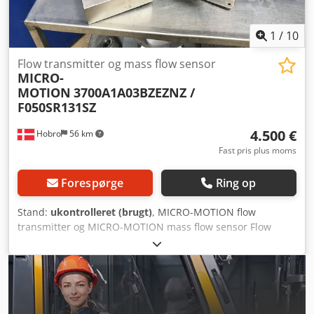
1
/
10
Flow transmitter og mass flow sensor
MICRO-
MOTION
3700A1A03BZEZNZ /
F050SR131SZ
4.500 €
Hobro
56 km
Fast pris plus moms
Forespørge
Ring op
Stand:
ukontrolleret (brugt)
, MICRO-MOTION flow
transmitter og MICRO-MOTION mass flow sensor Flow
transmitter - Model - 3700A1A03BZEZNZ Volt - 85.250 VAC.
3700 S/N - 2183431 Sensor S/N - 518040. Mass flow sensor
- Model - F050SR131SZ S/N - 518040. Flow cal. - 33.6384.77.
Dens cal. - 07339081654.36. D1 - 0.00121 / K1 - 7338.88.
Djdpfxsh R Ivis Ag Dsck D2 - 0.99677 / K2 - 8164.88. TC -