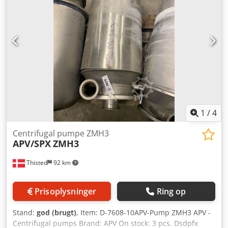
1
/
4
Centrifugal pumpe ZMH3
APV/SPX
ZMH3
Thisted
92 km
Prisoplysninger
Ring op
Stand:
god (brugt)
, Item: D-7608-10APV-Pump ZMH3 APV -
Centrifugal pumps Brand: APV On stock: 3 pcs. Dsdpfx