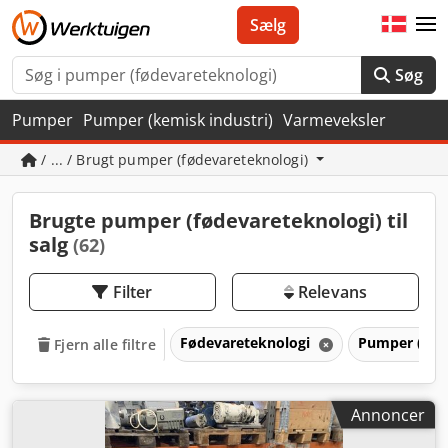
Sælg
Søg
Pumper
Pumper (kemisk industri)
Varmeveksler
/ ... / Brugt pumper (fødevareteknologi)
Brugte pumper (fødevareteknologi) til
salg
(62)
Filter
Relevans
Fødevareteknologi
Pumper (fød
Fjern alle filtre
Annoncer