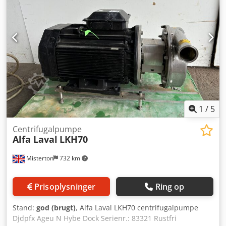
1
/
5
Centrifugalpumpe
Alfa Laval
LKH70
Misterton
732 km
Prisoplysninger
Ring op
Stand:
god (brugt)
, Alfa Laval LKH70 centrifugalpumpe
Djdpfx Ageu N Hybe Dock Serienr.: 83321 Rustfri