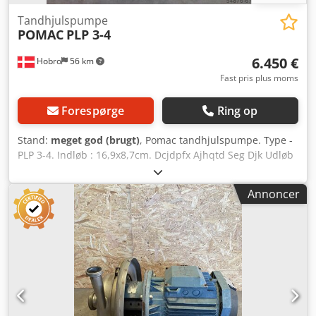
Tandhjulspumpe
POMAC
PLP 3-4
6.450 €
Hobro
56 km
Fast pris plus moms
Forespørge
Ring op
Stand:
meget god (brugt)
, Pomac tandhjulspumpe. Type -
PLP 3-4. Indløb : 16,9x8,7cm. Dcjdpfx Ajhqtd Seg Djk Udløb
: 4". 6 m3/h. 15 bar. Har aldrig været i brug. Mange
forskellige pumper på lager. (Se de ekstra billeder)
Annoncer