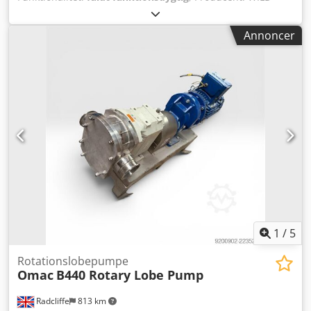
INDAG / SPX Type: INO1 CC 160 VT TS100 Årstal: 2010
Arbejdsprincip: Roterende stempelpumpe Dedpfxozhcb Ds
Annoncer
Ag Djck Maks. tryk: 16 bar Drivmotor: SEW-Eurodrive 5,5 kW
gearmotor Senest anvendt i smørproduktion Udførelse til
brug i fødevareindustrien Tilstand: meget god
1
/
5
Rotationslobepumpe
Omac
B440 Rotary Lobe Pump
Radcliffe
813 km