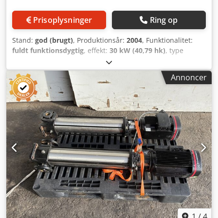
Prisoplysninger
Ring op
Stand:
god (brugt)
, Produktionsår:
2004
, Funktionalitet:
fuldt funktionsdygtig
, effekt:
30 kW (40,79 hk)
, type
indgangsstrøm:
trefaset
, Item: DP-51241-AlfaLaval-LKH
70/216 SSS Brand: Alfa Laval Type: LKH 70/216/SSS/30kW
Annoncer
Serie nummer: 061159 Dedpfx Agstk Hxwo Deck Year: 2004
Motor: 30 kW
1
/
4