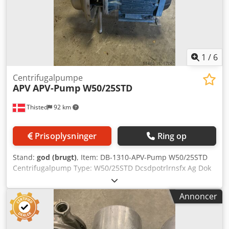
1
/
6
Centrifugalpumpe
APV
APV-Pump W50/25STD
Thisted
92 km
Prisoplysninger
Ring op
Stand:
god (brugt)
, Item: DB-1310-APV-Pump W50/25STD
Centrifugalpump Type: W50/25STD Dcsdpotrlrnsfx Ag Dok
V 380-420, Hz 50, min-1 2860, kW 7.5, A 14.7, cos 0,90 V
660-690 Y, Hz 50, min-1 2860, Kw 7.5, A 6.5, cos 0,90 V 440-
Annoncer
480, Hx 60, min-1 3435, kW 8.6, cos 0,92