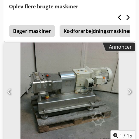
Oplev flere brugte maskiner
r
Bagerimaskiner
Kødforarbejdningsmaskiner
Annoncer
1
/
15