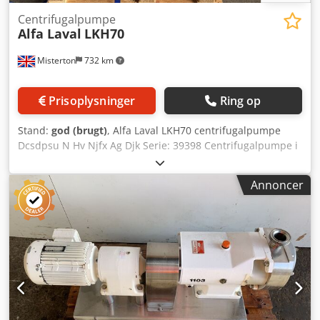
Centrifugalpumpe
Alfa Laval
LKH70
Misterton
732 km
Prisoplysninger
Ring op
Stand:
god (brugt)
, Alfa Laval LKH70 centrifugalpumpe
Dcsdpsu N Hv Njfx Ag Djk Serie: 39398 Centrifugalpumpe i
rustfrit stål, 30 kW motor, 3-faset
Annoncer