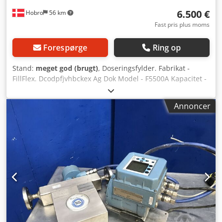
6.500 €
Hobro
56 km
Fast pris plus moms
Forespørge
Ring op
Stand:
meget god (brugt)
, Doseringsfylder. Fabrikat -
FillFlex. Dcodpfjvhbckex Ag Dok Model - F5500A Kapacitet -
25L/min. Dosering fra 20ml-1500ml. Maks temperatur -
60grader eller derover. Ekstra pumpehus medfølger samt
Annoncer
slange pumpehovede til dosering. Diverse reservedele
medfølger. CLH.24