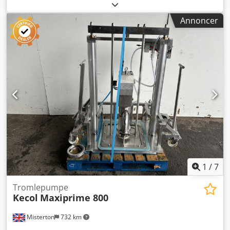
centrifugalpumpe med 30 kW motor, 3-faset
Annoncer
1
/
7
Tromlepumpe
Kecol
Maxiprime 800
Misterton
732 km