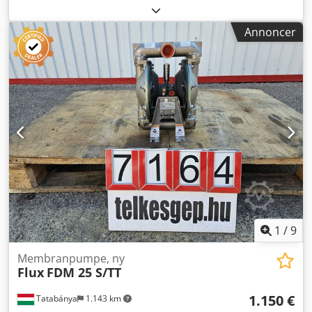
Agjhglrye Deck Type: ZMH3 (HP3) Engine: 18,5 kW
Inlet/Outlet 4"-3,5"
Annoncer
1
/
9
Membranpumpe, ny
Flux
FDM 25 S/TT
1.150 €
Tatabánya
1.143 km