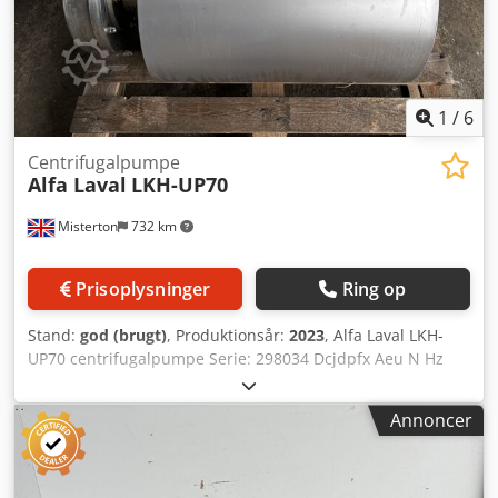
1
/
6
Centrifugalpumpe
Alfa Laval
LKH-UP70
Misterton
732 km
Prisoplysninger
Ring op
Stand:
god (brugt)
, Produktionsår:
2023
, Alfa Laval LKH-
UP70 centrifugalpumpe Serie: 298034 Dcjdpfx Aeu N Hz
Seg Dek 2023, rustfri centrifugalpumpe, 22 kW motor, 3-
faset
Annoncer