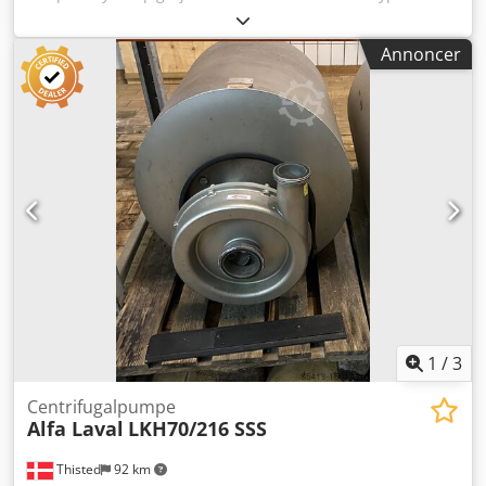
Double-O, capacity 18.000 l, Double jacketed, Insulated,
Cheese vat with agitators Double-O. Good working
Annoncer
condition! NOTE! Control unit.with Siemens Simantec
Touch display
1
/
3
Centrifugalpumpe
Alfa Laval
LKH70/216 SSS
Thisted
92 km