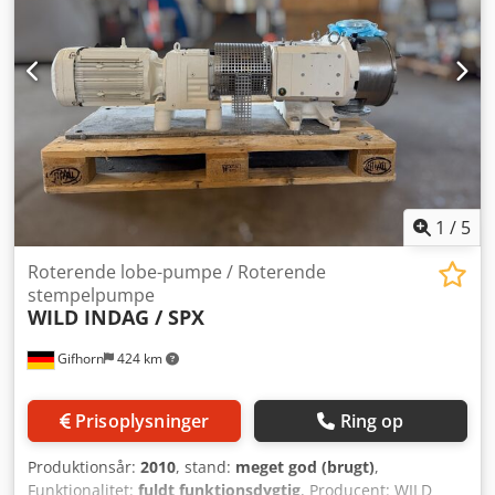
1
/
5
Roterende lobe-pumpe / Roterende
stempelpumpe
WILD INDAG / SPX
Gifhorn
424 km
Prisoplysninger
Ring op
Produktionsår:
2010
, stand:
meget god (brugt)
,
Funktionalitet:
fuldt funktionsdygtig
, Producent: WILD