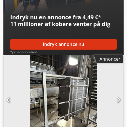
4.36. Temp. range - -240 to +150 DEG C. Tube - 100Bar.
Connection - 40bar. Case - 0Bar. 3 pcs. in stock. Price is per
piece.
Indryk nu en annonce fra 4,49 €
*
11 millioner af købere
venter på dig
Indryk annonce nu
*pr. annonce/md.
Annoncer