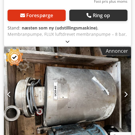
Fast pris plus moms
Forespørge
Ring op
Stand:
næsten som ny (udstillingsmaskine)
,
Membranpumpe, FLUX luftdrevet membranpumpe – 8 bar,
Membranpumpe, Ny stand (uden garanti) Djdjzrm Aaopfx
Ag Deck Producent: FLUX - GERÄTE GMBH (Fremstillet i
Annoncer
Tyskland) Type: FDM 25 S/TT Serienummer / Varenummer:
15663 Maks. flowhastighed: 150 – 175 l/min Maks.
driftstryk (PN max): 8 bar Husmateriale: Rustfrit stål (S)
Membran-/tætningsmateriale: PTFE / Teflon (TT)
Tilslutningsstørrelse: 1" (DN 25)