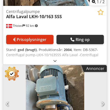
1
/
2
Centrifugalpumpe
Alfa Laval
LKH-10/163 SSS
Thisted
92 km
Prisoplysninger
Ring op
Stand:
god (brugt)
, Produktionsår:
2004
, Item: DB-5367-
Centrifugal pump-LKH-10/163SSS Alfa Laval -Centrifugal
Pump LKM Type: LKH-10/163SSS V 300-420 Y, Hz 50, r/min
2860, kW 4, A 7.6, cos 0,93 V 220-240, Hz 50, r/min 2860, Kw
Annoncer
4, A 13.2, cos 0,93 Dcedjtrltdspfx Ag Djk V 440-480 Y, Hx 60,
r/min 3460, kW 4.6, cos 0,93 Motor Mærke: ABB Motors