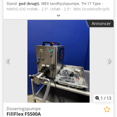
Stand:
god (brugt)
, IBEX tandhjulspumpe, TH-17 Type -
NMOG-632 Indløb - 2,5”. Udløb - 2,5". 380v Dcodehqfbrjpfx
Ag Djk Mange flere pumper på lager. BJØ.
Annoncer
1
/
13
Doseringspumpe
FillFlex
F5500A