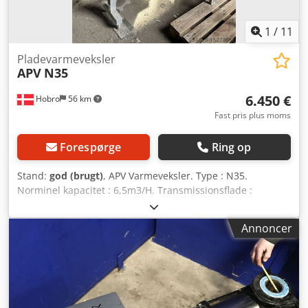
1
/
11
Pladevarmeveksler
APV
N35
6.450 €
Hobro
56 km
Fast pris plus moms
Forespørge
Ring op
Stand:
god (brugt)
, APV Varmeveksler. Type : N35.
Norminel kapacitet : 6,5m3/H. Transmissionsflade :
67,9m2. Arbejdstryk : 6bar. Prøvetryk : 6bar. Volumen, Side
1 : 94liter. Djdpfx Agorwl I He Dsck Volumen, Side 2 :
Annoncer
94liter. Arbejdstemperatur, MAX/MIN. Grader celcius.
120/0. ORA.18