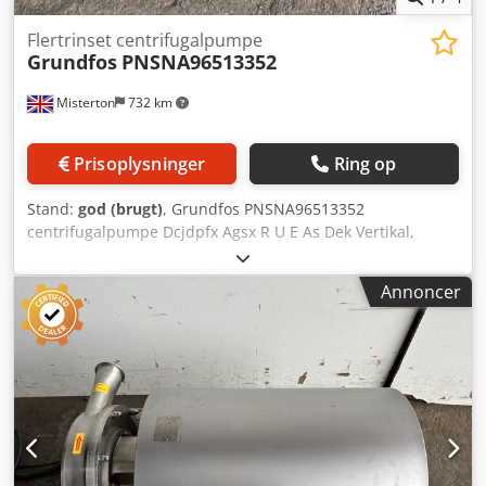
Flertrinset centrifugalpumpe
Grundfos
PNSNA96513352
Misterton
732 km
Prisoplysninger
Ring op
Stand:
god (brugt)
, Grundfos PNSNA96513352
centrifugalpumpe Dcjdpfx Agsx R U E As Dek Vertikal,
flertrins centrifugalpumpe med indløbs- og udløbsporte på
samme niveau (inline). Se mærkepladen for fulde
Annoncer
specifikationer, 2 på lager.