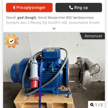
Prisoplysninger
Ring op
Stand:
god (brugt)
, Kecol Maxiprime 800 tøndepumpe
Dcedpfx Aeu S Rkmeg Djk Rustfrit stål, pneumatisk drevet,
130 liter pr. minut, håndterer op til 12 mm faste partikler,
tidligere brugt til pumpning af frugtjuice fra IBC-
Annoncer
beholdere.
1
/
5