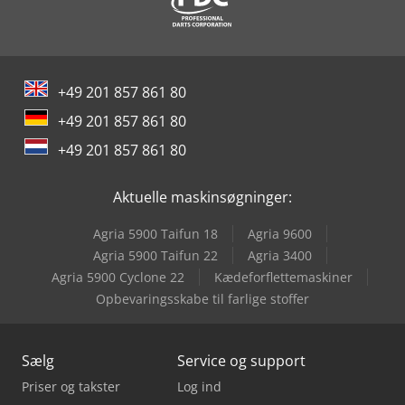
Scania G
Yeong Chin Machinery Industries Co. Ltd. (Ycm) Nfx400A
Yeong Chin Machinery Industries Co. Ltd. (Ycm) Ntc-2000Ly
+49 201 857 861 80
+49 201 857 861 80
+49 201 857 861 80
Aktuelle maskinsøgninger:
Agria 5900 Taifun 18
Agria 9600
Agria 5900 Taifun 22
Agria 3400
Agria 5900 Cyclone 22
Kædeforflettemaskiner
Opbevaringsskabe til farlige stoffer
Sælg
Service og support
Priser og takster
Log ind