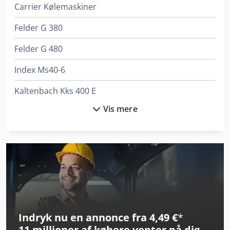
Carrier Kølemaskiner
Felder G 380
Felder G 480
Index Ms40-6
Kaltenbach Kks 400 E
Vis mere
Knoll K-3
Kögel Box
Kögel Cargo
Kögel Mega
Linde E 30
Indryk nu en annonce fra 4,49 €
*
Linde L 10
11 millioner af købere
venter på dig