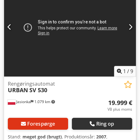
1
/
9
Rengøringsautomat
URBAN
SV 530
19.999 €
Jasionka
1.079 km
VB plus moms
Forespørge
Ring op
Stand:
meget god (brugt)
, Produktionsår:
2007
,