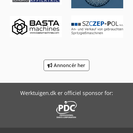
Panhans 336/20
Piller Ups
Scania P
Schanbacher S-3-50
Weinbrenner Tsv 6/3050
Annoncér her
Yeong Chin Machinery Industries Co. Ltd. (Ycm) Nfx400A
Werktuigen.dk er officiel sponsor for: