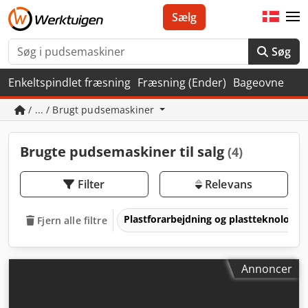
Sælg
Søg
Enkeltspindlet fræsning
Fræsning (Ender)
Bageovne
/ ... / Brugt pudsemaskiner
Brugte pudsemaskiner til salg
(4)
Filter
Relevans
Plastforarbejdning og plastteknologi
Fjern alle filtre
Annoncer