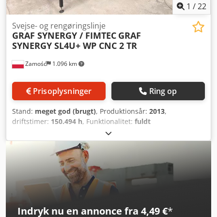
1
/
22
Svejse- og rengøringslinje
GRAF SYNERGY / FIMTEC
GRAF
SYNERGY SL4U+ WP CNC 2 TR
Zamość
1.096 km
Prisoplysninger
Ring op
Stand:
meget god (brugt)
, Produktionsår:
2013
,
driftstimer:
150.494 h
, Funktionalitet:
fuldt
funktionsdygtig
, Svejsnings- og rengøringslinje GRAF
SYNERGY / FIMTEC, årgang 2013. Arbejdsretning fra
venstre mod højre. Firehovedet svejsemaskine SL4U, maks.
dimension 2800 x 3200 mm, min. 400 mm, fuge 0,2 mm.
Rensemaskine WP CNC 2 TR. Kølestation. Knive til
rengøring af plane overflader med rille samt glatte
overflader. Kun udført 150494 cyklusser – teknisk stand
meget god. Chsdpsyyxvwofx Afuja
Indryk nu en annonce fra 4,49 €
*