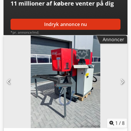
11 millioner af købere
venter på dig
Indryk annonce nu
*pr. annonce/md.
Annoncer
1
/
8