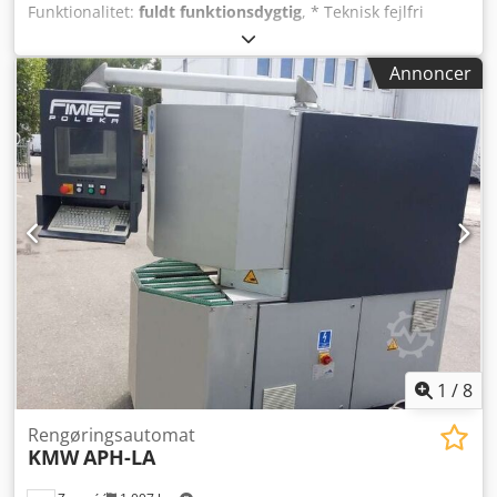
Funktionalitet:
fuldt funktionsdygtig
, * Teknisk fejlfri
stand, driftsklar efter fuldt udført komplet service *
Savklingediameter: 250 mm * 4 CNC-styrede akser
Annoncer
Chodpjxx Rtcefx Afusa * Maksimal bearbejdningshøjde:
200 mm * Profildetektionssystem * 2 notfræserknive
(øverst og nederst) + andre værktøjer
1
/
8
Rengøringsautomat
KMW
APH-LA