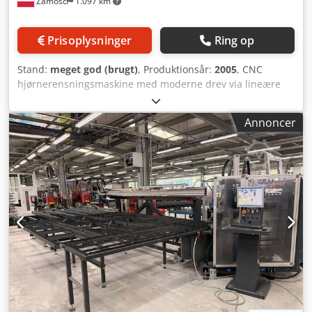
Zamość
1.097 km
Prisoplysninger
Ring op
Stand:
meget god (brugt)
, Produktionsår:
2005
, CNC
hjørnerensningsmaskine med moderne drev via lineære
motorer Hjørnepositionering fra vinduets yderside
Profilprogrammering baseret på et grafisk interface efter
Annoncer
upload af profiltegninger i grafisk format
Værktøjsbevægelser med NC-kurver gør det nemt at
oprette og redigere programmer Mulighed for installation
af op til 19 værktøjer Bearbejdningsenhed med skivefræser
Chedpfowh R Tksx Afuja Frit programmerbar
betjeningspanel med 17-tommers TFT-skærm og tastatur
Operativsystem Windows Positionering via lineære motorer
Profilhøjde: 45-130 mm (valgfrit op til 180 mm)
Profilbredde: 50-130 mm Min. dimension for udadgående
vindue: 320x320 mm