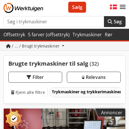
Sælg
Søg
Offsettryk
5 farver (offsettryk)
Trykmaskiner
Rør
/ ... / Brugt trykmaskiner
Brugte trykmaskiner til salg
(32)
Filter
Relevans
Trykmaskiner og trykkerimaskiner
Fjern alle filtre
Annoncer