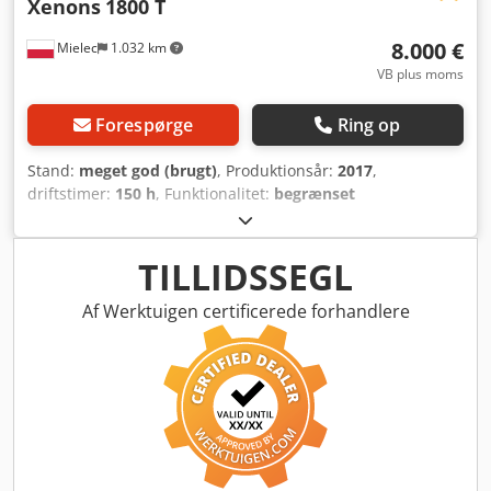
Xenons
1800 T
8.000 €
Mielec
1.032 km
VB plus moms
Forespørge
Ring op
Stand:
meget god (brugt)
, Produktionsår:
2017
,
driftstimer:
150 h
, Funktionalitet:
begrænset
funktionalitet
, UV-printer med Toshiba-hoveder Dsdew R
Uxzepfx Am Aock Printbredde 180 cm
TILLIDSSEGL
Af Werktuigen certificerede forhandlere