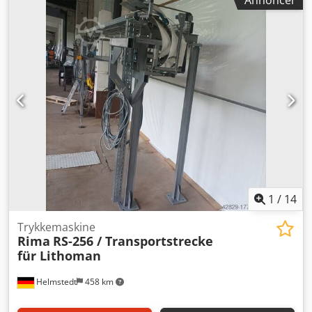
Annoncer
transferpresse Producent: Secabo Dcjdpfx Amey Nztds Aok
Model: TS7 Spænding: 230-250V (50Hz) Med manual og
ekstra dele
1
/
14
Trykkemaskine
Rima
RS-256 / Transportstrecke
für Lithoman
Helmstedt
458 km