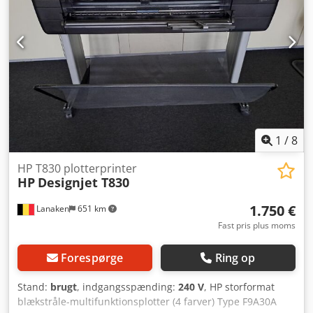
1
/
8
HP T830 plotterprinter
HP
Designjet T830
1.750 €
Lanaken
651 km
Fast pris plus moms
Forespørge
Ring op
Stand:
brugt
, indgangsspænding:
240 V
, HP storformat
blækstråle-multifunktionsplotter (4 farver) Type F9A30A