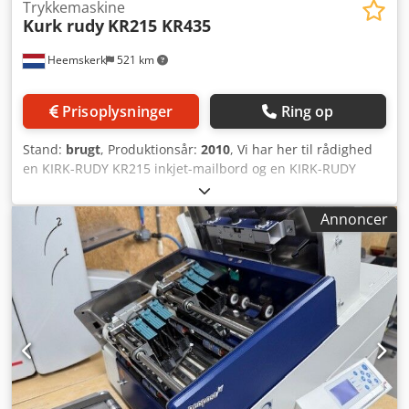
Trykkemaskine
Kurk rudy
KR215 KR435
Heemskerk
521 km
Prisoplysninger
Ring op
Stand:
brugt
, Produktionsår:
2010
, Vi har her til rådighed
en KIRK-RUDY KR215 inkjet-mailbord og en KIRK-RUDY
KR435 mini tabber. Inkjet-mailbordet er fra årgang 2008,
og mini-tabberen er fra årgang 2011. Dcjdpfx Aox Ag Tmjm
Annoncer
Aok KR215 Inkjet base beskrivelse: Med KR215 kan du
indføre og transportere et bredt udvalg af produkter. Den
anvendes sammen med de fleste større mærker af inkjet-
printere og selvklæbende etiketteringsudstyr og er den
ideelle føde- og transportløsning til offline-kodning,
adressering og etikettering. KR215 er perfekt egnet til
håndtering af alle former for direct mail samt flade pap- og
bølgepapkartoner. Et fuldt justerbart magasin tilpasser sig
hurtigt og nemt til en bred vifte af produktstørrelser, fra
enkelte ark til store aviser. Den "fyldes fra toppen, fødes