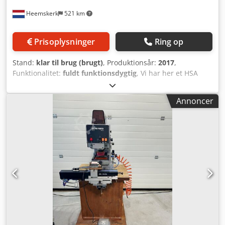
Længdegående perforeringsenhed (til drift med 1 bane) • 1
Heemskerk
521 km
x længdegående perforeringsenhed Tværskæringsenhed •
1 x tværskæringssystem med 1 kniv, der muliggør hurtig og
nem udskiftning og justering af kniven Antistatisk system •
Prisoplysninger
Ring op
Antistatisk udstyr til papirhåndtering
Arkoverlappingsanordning • 1 x arkoverlappingsanordning
Stand:
klar til brug (brugt)
, Produktionsår:
2017
,
Arkoptællings- og -samlingsenhed • Arkoptællings- og -
Funktionalitet:
fuldt funktionsdygtig
, Vi har her et HSA
samlingssystem Omslagsfremføring (1./2./3./4.
systems HS1000 vakuum mailingbord med 2 inkjet-hoveder
omslagsfremføring) • Will automatisk fremføring til
tilgængeligt. Årgang 2017, men det har været en
fortrykte omslag Stapleveringsenhed • Stapleveringsenhed,
Annoncer
demomaskine, så det er næsten ikke brugt. Har aldrig
inline-system til opsamling af store arkstakke Hæfteenhed
været i reel produktion. Dcjdpfx Amjy R Dhae Ask
• Trådstørrelse: Nr. 24–26 • 9 x hæftehoveder
Sektionsfoldningsenhed • 1 x sektionsfoldningsenhed
Enhed til udjævning af ryggen • 1 x enhed til udjævning af
ryggen Skæremaskine • 1 x kanttrimmer • 3 x
separationsknive • 2 x sideknive Afrundingsanordning til
hjørner • Afrundingsenhed til hjørner på færdige
øvelsesbøger Bogsidetårn • Bogsidetårn til jævn stabling
Bokstakkeudlevering Dcjdpfx Amszq Av Tj Aek •
Bokstakkeudlevering • Bord til blanding af bokstakke og
omslagstryk (eftermonteret) Elektrisk udstyr • Enhed til at