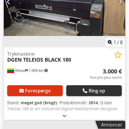
tekstilprinter velegnet til flag- og bannerprint. Hurtige
printhastigheder på op til 64 m²/t (produktion ca. 16-32
m2/t), 1,8 m bredde. Indbygget varmefiksering for højere
produktivitet og reduceret pladsbehov. Djdpfx Amoyhm Trs
Asck Denne maskine er en ideel løsning for virksomheder,
der søger et pålideligt digitalt tekstiltryksystem til
produktion eller specialiserede tekstilprojekter.
1
/
8
Trykmaskine
DGEN
TELEIOS BLACK 180
3.000 €
Vilnius
1.004 km
Fast pris plus moms
Forespørge
Ring op
Stand:
meget god (brugt)
, Produktionsår:
2014
, D.Gen
Teleios 180 er en industriel digital tekstilprinter designet
til direkte rulle-til-rulle print på tekstiler. Maskinen er
velegnet til storformat tekstilproduktion, reklamebannere,
Annoncer
flag, soft signage og andre tekstilbaserede applikationer.