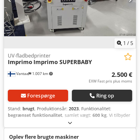
varer svarer til deres alder og de viste billeder. Teknikken
og slidstanden på de udbudte varer svarer til deres alder.
Brugte maskiner sælges udelukkende til erhvervsdrivende
og uden garanti.
1
/
5
UV-fladbedprinter
Imprimo
Imprimo SUPERBABY
2.500 €
Vantaa
1.007 km
EXW Fast pris plus moms
Forespørge
Ring op
Stand:
brugt
, Produktionsår:
2023
, Funktionalitet:
begrænset funktionalitet
, samlet vægt:
600 kg
, Vi tilbyder
denne brugte Imprimo SUPERBABY UV-printer til flade
materialer, fremstillet i 2023. Dcjdpfx Amszr Hzce Ajk Hvis
du har spørgsmål eller har brug for yderligere information,
Oplev flere brugte maskiner