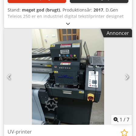
Stand:
meget god (brugt)
, Produktionsår:
2017
, D.Gen
Teleios 250 er en industriel digital tekstilprinter designet
til direkte roll-to-roll-print på tekstiler med en bred
printbredde. Denne robuste maskine egner sig til
Annoncer
storformatproduktion af tekstiler, herunder
reklamebannere, flag, soft signage og andre
tekstilbaserede anvendelser. Printeren er konstrueret til
kontinuerlig industriel drift og understøtter en bred vifte
af tekstilmaterialer. Med en maksimal printbredde på ca.
2,5 meter (250 cm) håndterer den effektivt brede formater
til storproduktion. Roll-to-roll-systemet sikrer stabil
materialeføring og ensartet printkvalitet under lange
printjobs. Maskinen er en ideel løsning for virksomheder,
der søger et pålideligt og højtydende digitalt
tekstilprintsystem til produktionsmiljøer eller
specialiserede tekstilprintprojekter. Djdpfx Ajyhm U Nom
Aock
1
/
7
UV-printer