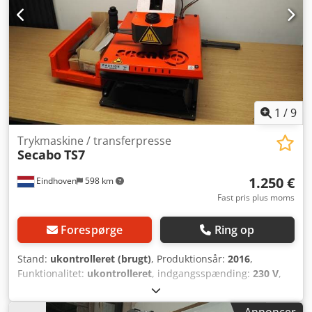
værdien af tamponerne: En enkelt tryk-tampon koster
afhængigt af type ca. 35–45 €, hvilket betyder, at alene
tamponbeholdningen har en værdi på flere tusinde euro.
Ved interesse eller spørgsmål, kontakt mig gerne. Videoer
af alle 3 maskiner haves og kan sendes! Giv mig gerne et
uforpligtende tilbud.
1
/
9
Trykmaskine / transferpresse
Secabo
TS7
1.250 €
Eindhoven
598 km
Fast pris plus moms
Forespørge
Ring op
Stand:
ukontrolleret (brugt)
, Produktionsår:
2016
,
Funktionalitet:
ukontrolleret
, indgangsspænding:
230 V
,
indgangsstrøm:
15 A
, indgangsfrekvens:
50 Hz
, Udstyr:
dokumentation / manual
, Brugt Secabo TS7