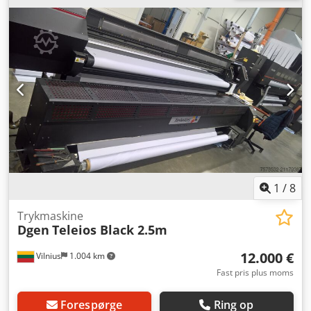
Printeren har et robust industridesign, udviklet til
kontinuerlig drift i produktionsmiljøer. Med en maksimal
printbredde på cirka 1,8 meter understøtter den et bredt
udvalg af tekstilmaterialer. Rulle-til-rulle-systemet sikrer
stabil tekstiltransport og ensartet printkvalitet. Denne
maskine er en oplagt løsning for virksomheder, der søger
et pålideligt digitalt tekstiltryksystem til produktion eller
specialiserede tekstilprojekter. Dcodoyhna Hepfx Am Ajk
1
/
8
Trykmaskine
Dgen
Teleios Black 2.5m
12.000 €
Vilnius
1.004 km
Fast pris plus moms
Forespørge
Ring op