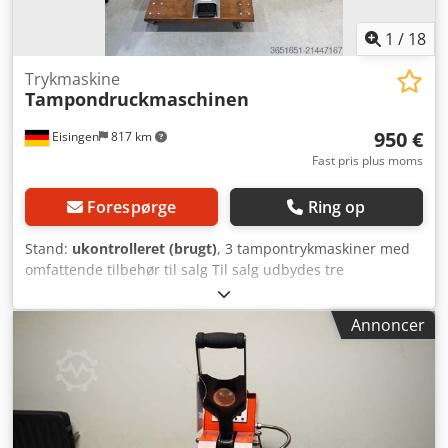
opretholde passende temperatur for elektroniske
komponenter i elskabe Pneumatisk udstyr • Pneumatisk
1
/
18
system til maskinens drift
Trykmaskine
Tampondruckmaschinen
950 €
Eisingen
817 km
Fast pris plus moms
Forespørge
Ring op
Stand:
ukontrolleret (brugt)
, 3 tampontrykmaskiner med
omfattende tilbehør til salg Til salg udbydes tre
tampontrykmaskiner, alle i fejlfri og fuldt funktionsdygtig
stand. Maskinerne skal blot tilpasses til dine individuelle
Annoncer
trykskabeloner. Pakken inkluderer desuden: - Mindst 200
nye, ubrugte tryk-tamponer - Nye, ætset trykplader
(ubrugt) - Yderligere tilbehør Alle maskiner kører teknisk
upåklageligt og er straks klar til brug, så snart de er
indstillet til de respektive skabeloner. Det foretrækkes, at
hele pakken overtages samlet. Dodeyrut Uopfx Am Ajck Om