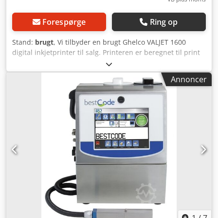
Forespørge
Ring op
Stand:
brugt
, Vi tilbyder en brugt Ghelco VALJET 1600
digital inkjetprinter til salg. Printeren er beregnet til print
på flade overflader såsom glas, metal, træ og plast.
Maksimal printkebredde er 1,6 m. Maksimal opløsning er
Annoncer
1440 dpi. Dsdjywlaqepfx Am Aeck Hvis du har spørgsmål
eller har brug for yderligere information, bedes du sende
en besked eller kontakte os telefonisk.