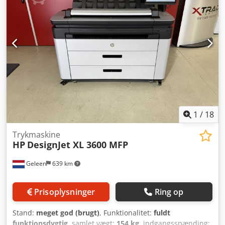
1
/
18
Trykmaskine
HP
DesignJet XL 3600 MFP
Geleen
639 km
Prisoplysninger
Ring op
Stand:
meget god (brugt)
, Funktionalitet:
fuldt
funktionsdygtig
, samlet vægt:
154 kg
, indgangsspænding: