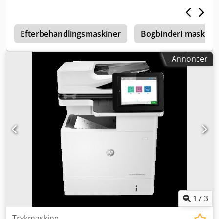
er du velkommen til at sende os en besked eller ringe til
os.
Efterbehandlingsmaskiner
Bogbinderi maskine
Annoncer
1
/
3
Trykmaskine