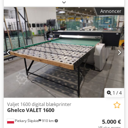
Print/scanning/kopiering Touchskærm Udskriftsformater:
A1, A2, A3, A4 Udskrivningshastighed A1: 25 sek./side eller
Annoncer
81 sider/time Dcodsyipt Dopfx Am Aek
1
/
4
Valjet 1600 digital blækprinter
Ghelco
VALET 1600
5.000 €
Piekary Śląskie
910 km
VB plus moms