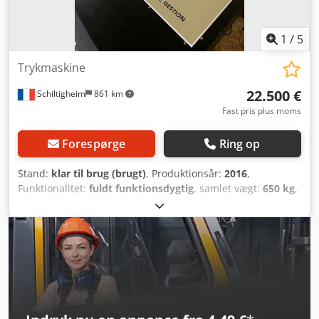
1
/
5
Trykmaskine
22.500 €
Schiltigheim
861 km
Fast pris plus moms
Forespørge
Ring op
Stand:
klar til brug (brugt)
, Produktionsår:
2016
,
Funktionalitet:
fuldt funktionsdygtig
, samlet vægt:
650 kg
,
type indgangsstrøm:
Klimaanlæg
, indgangsspænding:
240
V
, indgangsstrøm:
12 A
, samlet bredde:
2.450 mm
, samlet
længde:
4.400 mm
, total højde:
1.250 mm
,
indgangsfrekvens:
50 Hz
, Vi tilbyder vores Mimaki JFX200-
2513 til salg, en UV-LED-printer til flade materialer, som er
kendt for sin pålidelighed, udskriftskvalitet og alsidighed
ved print på stive materialer. Maskinen kan besigtiges på
vores lokation i Strasbourg (Frankrig), og den er i perfekt,