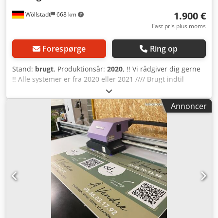
1.900 €
Wöllstadt
668 km
Fast pris plus moms
Forespørge
Ring op
Stand:
brugt
, Produktionsår:
2020
, !! Vi rådgiver dig gerne
!! Alle systemer er fra 2020 eller 2021 //// Brugt indtil
12/2021 7 x Domino printer med 2 hoveder ny pris 4.500€,
nu 1.900€ 1 x Makroprint x8 printer med 8 hoveder ny pris
Annoncer
18.000€, nu 8.000€ 3 x Makroprint x4 printer med 4
hoveder ny pris 10.000€, nu 4.000€ 2 x Makroprint X1 nye
1.250€ 1 x Edding In Line 1.000€ 4 x kinesiske og italienske
systemer, bedømmelse i Tyskland, åbne for alle HP-
patroner, stk. med 4 hoveder 1.500€ Dcsdpfx Ajrlmwmom
Aek Rabat er mulig på 2 enheder!!!