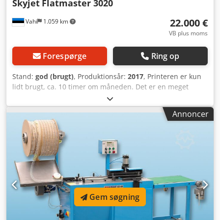
Skyjet
Flatmaster 3020
22.000 €
Vahi
1.059 km
VB plus moms
Forespørge
Ring op
Stand:
god (brugt)
, Produktionsår:
2017
, Printeren er kun
lidt brugt, ca. 10 timer om måneden. Det er en meget
robust maskine, der udfører alle nødvendige opgaver.
Udskriftskvaliteten er meget høj. Printer på alle typer
Annoncer
materialer; vi har primært brugt den til tryk på glas. Kan
printe på materialer op til 100 mm i højden. Farver: CMYK,
med mulighed for hvid. Udskriftsområde: 3.150 x 2.000
mm. Arbejdsfladen har både blæse- og vakuumfunktion.
Dedpfx Amsp Nbzhs Asck
Gem søgning