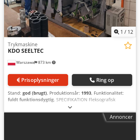
HP LaserJet Managed MFP E62655dn + papirbakke – (tæller
viser ca. 100.000) – 200 euro Enhederne fungerer fuldt ud.
Billeder tages i september, og afhentning kan også
arrangeres i september. Dcodpfx Ajzqmutsm Ask *Ved
større antal er prisen til forhandling.
1
/
12
Trykmaskine
KDO
SEELTEC
Warszawa
873 km
Prisoplysninger
Ring op
Stand:
god (brugt)
, Produktionsår:
1993
, Funktionalitet:
fuldt funktionsdygtig
, SPECIFIKATION Fleksografisk
maskine KDO, engelsk produktion – 6 stationer. -
Båndbredde til tryk – 260 mm; 10,5” -Maks.
Annoncer
oprulningsdiameter – 304 mm; 12” -Min.
oprulningsdiameter – 152 mm; 6” -Tværgående justering: o
9 mm når maskinen står stille. o 3 mm under drift. -
Afbobling: o aksel Ø 76,2 mm; 3” o rulle Ø 450 til 500 mm. -