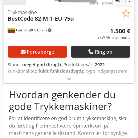
1
/
7
Trykmaskine
BestCode
82-M-1-EU-75u
1.500 €
Garliava
918 km
EXW VB plus moms
Forespørge
Ring op
Stand:
meget god (brugt)
, Produktionsår:
2022
,
Funktionalitet:
fuldt funktionsdygtig
, type indgangsstrøm:
Klimaanlæg
, indgangsspænding:
240 V
, emne vægt
(maks.):
24 kg
, Justerbar printhøjde: 1,5 mm - 19 mm Antal
printfelter: 1-2 linjer, 16 pixel Dodpfx Ajwnyiuom Aock
Hvordan genkender du
Driftsmiljø: a) Temperatur: 0° - 50° C b) Relativ
gode Trykkemaskiner?
luftfugtighed: 10 - 90 % (ikke-kondenserende)
Udskrivningshastighed: Op til 190 m/minut Inkjet-afstand:
0,12 mm - 50 mm SmartFilter™ levetid: 2.000 timer
For at identificere en god brugt trykkemaskine, skal
Certificeringer: CE-mærket, RoHS-kompatibel Minimal
du først og fremmest være opmærksom på
vedligeholdelsesomkostning Brugervenligt interface
maskinens generelle tilstand. Kontroller for synlige
Minimal nedetid Kompakt design Lave