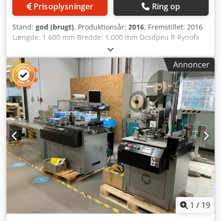
Prisoplysninger
Ring op
Stand:
god (brugt)
, Produktionsår:
2016
, Fremstillet: 2016
Længde: 1.600 mm Bredde: 1.000 mm Dcsdpeu R Rynofx
Am Aek Højde: 2.200 mm
Annoncer
1
/
19