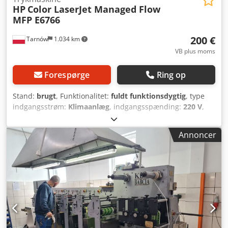
HP
Color LaserJet Managed Flow
MFP E6766
200 €
Tarnów
1.034 km
VB plus moms
Forespørge
Ring op
Stand:
brugt
, Funktionalitet:
fuldt funktionsdygtig
, type
indgangsstrøm:
Klimaanlæg
, indgangsspænding:
220 V
,
samlet bredde:
216 mm
, samlet længde:
76 mm
, total
højde:
127 mm
, antal blækpatroner:
4
, papirvægt (min.):
45
Annoncer
g/m²
, maks. papervægt:
220 g/m²
, papirbredde (maks.):
585 mm
, farvekanaler:
4
, papirhøjde (maks.):
710 mm
,
opløsning (maks.):
1.200 DPI (prikker pr. tomme)
, krævet
højde:
356 mm
, Udstyr:
automatisk duplex
, Vi tilbyder tre
multifunktionsenheder (printer, kopimaskine, scanner) i
meget god stand: HP Color LaserJet Managed MFP
E87750dn + papirbakke til 2000 ark – (tæller viser ca.
200.000) – 350 euro HP Color LaserJet Managed Flow MFP
E67660Z + papirbakke – (tæller viser ca. 100.000) – 250 euro