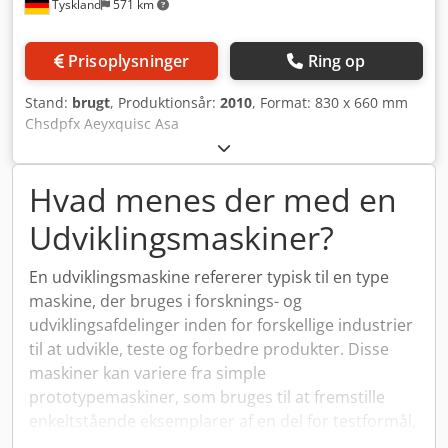
Tyskland
571 km
Prisoplysninger
Ring op
Stand:
brugt
, Produktionsår:
2010
, Format: 830 x 660 mm
Chsdpfx Aeyxquisc Asa
Hvad menes der med en
Udviklingsmaskiner?
En udviklingsmaskine refererer typisk til en type
maskine, der bruges i forsknings- og
udviklingsafdelinger inden for forskellige industrier
til at udvikle, teste og forbedre produkter. Disse
maskiner kan variere fra simple
prototypemaskiner, som bruges til at fremstille
enkeltstående eksemplarer af en del for testformål,
til mere avancerede systemer, der simulerer real-