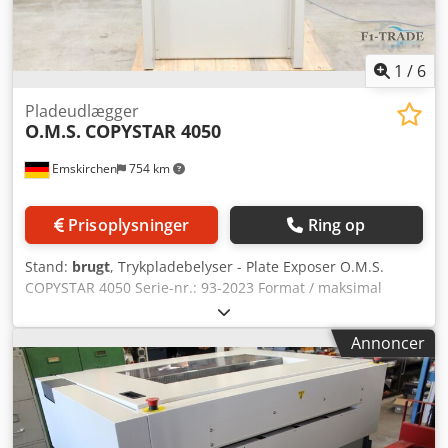
1
/
6
Pladeudlægger
O.M.S.
COPYSTAR 4050
Emskirchen
754 km
Prisoplysninger
Ring op
Stand:
brugt
, Trykpladebelyser - Plate Exposer O.M.S.
COPYSTAR 4050 Serie-nr.: 93-2023 Format / maksimal
størrelse: 400 x 500 mm Chedpjv Am Rvjfx Ac Asa
Spænding: 230V AC - 2800W Online-videoinspektion via
Annoncer
WhatsApp, MS Zoom eller Telegram På lager i
Emskirchen/Nürnberg - Straks tilgængelig - Kan afprøves