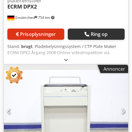
platefremstiller
ECRM
DPX2
Emskirchen
754 km
Prisoplysninger
Ring op
Stand:
brugt
, Pladebelysningssystem / CTP Plate Maker
ECRM DPX2 Årgang 2008 Online videoinspektion via
WhatsApp - MS Zoom - Telegram På lager i
Emskirchen/Nürnberg - Umiddelbart tilgængelig - Kan
Annoncer
testes Chedpfxoytpmls Ac Aja