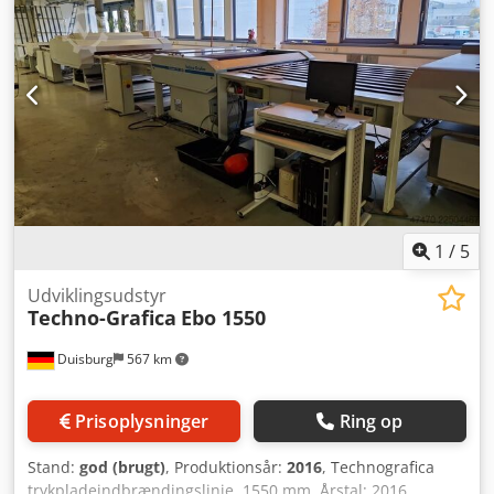
1
/
5
Udviklingsudstyr
Techno-Grafica
Ebo 1550
Duisburg
567 km
Prisoplysninger
Ring op
Stand:
god (brugt)
, Produktionsår:
2016
, Technografica
trykpladeindbrændingslinje, 1550 mm, Årstal: 2016,