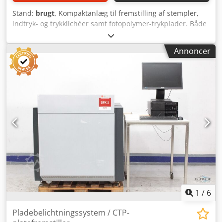
Stand:
brugt
, Kompaktanlæg til fremstilling af stempler,
indtryk- og trykklichéer samt fotopolymer-trykplader. Både
flydende fotopolymer (resin) og fotopolymer-
plademateriale kan forarbejdes. Belysnings- og
Annoncer
klichéfremstillingssystem / Fotopolymer Plademaskine AZ
System 2000 Serienr.: 277 Pladeformat maks. 23 x 33 cm
Med 9 arbejdsprogrammer Maskindata: Mål (B x D x H): 52
cm x 47 cm x 95 cm Vægt: ca. 62 kg Elektrisk tilslutning: 220
volt, 1,3 kW Cedpfx Acsza H Srs Ajha Online
videoinspektion via WhatsApp – MS Zoom – Telegram På
lager i Emskirchen/Nürnberg – Omgående levering – Kan
afprøves
1
/
6
Pladebelichtningssystem / CTP-