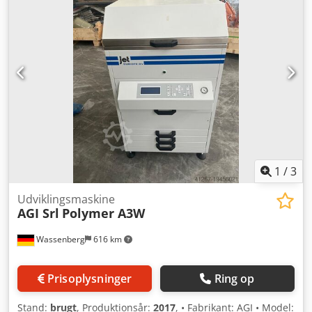
og nem isætning på vakuumtromlen. Tekniske data (fra
sælgers dossier) • Model: Esko CDI Spark 2420 — Optics 7.5
• Maks. pladestørrelse: 609 × 508 mm (24″ × 20″) Chedpfx
Acow Tc Tfj Aoa • Strømforsyning: 220–240 V, 1/N/PE, 6 A,
50/60 Hz • Maskinens dimensioner (B×D×H): 1160 × 700 ×
1050 mm | Vægt: ~320 kg • Serienummer: 107199 | År:
2013 • Udstyr/Funktioner: EasyClamp vakuumtromle-
indsætning Stand & besigtigelse • Fra virksomhedslukning;
maskinerne var i aktiv brug frem til lukning og kan
besigtiges i drift efter aftale.
1
/
3
Udviklingsmaskine
AGI Srl
Polymer A3W
Wassenberg
616 km
Prisoplysninger
Ring op
Stand:
brugt
, Produktionsår:
2017
, • Fabrikant: AGI • Model: