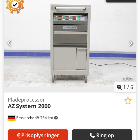
2400 DPI 24-kanals laser Pladetykkelse 0,15 – 0,30 mm
Manuel ilægning af plader Codpfoyllbpex Ac Aeha
Inkluderer RIP og kompressor Hastighed maks. 15
plader/time Kun 7066 plader eksponeret Online
videoinspektion via WhatsApp – MS Zoom – Telegram Lager
i Emskirchen/Nürnberg – Straks tilgængelig – Kan afprøves
1
/
6
Pladeprocessor
AZ
System 2000
Emskirchen
754 km
Prisoplysninger
Ring op