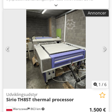
trykpladefremkaldelsesmaskine, fabrikant: Techno-Grafica,
type: TPP9001M Chedpfezr Haxsx Ac Aoa Årstal: 2002, 2 stk.
Annoncer
overførselsborde, fabrikant: Techno-Grafica, model:
CTA1550 Årstal: 2002, indbrændingsovn, fabrikant:
Techno-Grafica, model: EBO1550 Årstal: 2002,
afgummeringsenhed, fabrikant: Techno-Grafica, model:
SPG1550 Årstal: 2006, trykpladestakker, fabrikant: Techno-
Grafica, model: PSTHS1550
1
/
6
Udviklingsudstyr
Sirio
TH85T thermal processor
1.500 €
Warszawa
863 km