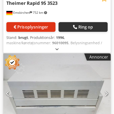
Theimer
Rapid 95 3523
Emskirchen
752 km
Prisoplysninger
Ring op
Stand:
brugt
, Produktionsår:
1996
,
maskine/køretøjsnummer:
96010095
, Belysningsenhed /
Exponeringsmaskine Serienr. 96010095 Cedpetzc Ikefx Ac
Asha Online videoinspektion via Skype-video Vi vil med
Annoncer
glæde byde Dem velkommen til et besøg – flere maskiner
på lager Straks tilgængelig – kan besigtiges På lager i
Emskirchen / Nürnberg – kan afprøves