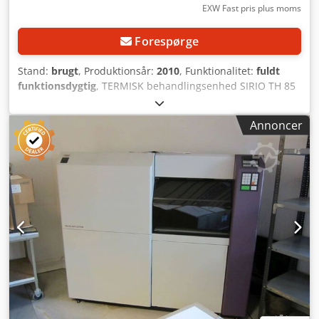
EXW Fast pris plus moms
Forespørge
Stand:
brugt
, Produktionsår:
2010
, Funktionalitet:
fuldt
funktionsdygtig
, TERMISK behandlingsenhed SIRIO TH 85
med indgangsbro til tilslutning i række sammen med CTP-
systemet. Csdpfjzquq Aox Ac Aeha MASKINEN ER KLAR TIL
Annoncer
BRUG.