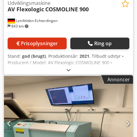
Udviklingsmaskine
AV Flexologic
COSMOLINE 900
Leinfelden-Echterdingen
843 km
Prisoplysninger
Ring op
Stand:
god (brugt)
, Produktionsår:
2021
, Tilbudt udstyr •
Producent / Model: AV Flexologic COSMOLINE 900 •
Produktionsår: 2021 Chsdpfjw Tc Upjx Ac Asa • Serienr.:
051121-1059 • Stand: Fremragende – maskinen var i aktiv
Annoncer
drift indtil virksomhedslukning og kan stadig inspiceres i
funktionel stand. Hvorfor vælge COSMOLINE 900?
COSMOLINE 900 er en inline vaske- og tørreenhed til
fotopolymerplader. Den er designet til at forenkle og
accelerere pladefremstillingen og sikrer samtidig
ensartede resultater i topkvalitet. ✅ Fuldt automatiseret
inline-proces – operatøren indsætter pladen, og maskinen
transporterer, vasker og tørrer den automatisk. ✅
Overlegen rengøring – kraftig vandstråle med