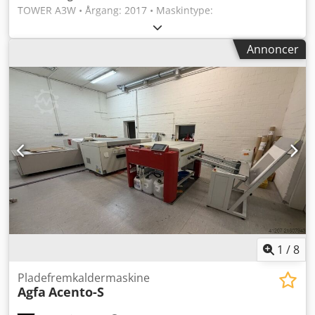
TOWER A3W • Årgang: 2017 • Maskintype:
Polymerpladeprocessor • Maskinkategori: Prepress-
maskine til fleksotryk • Maks. pladeformat: DIN A3 (297 mm
Annoncer
x 420 mm) Codpfx Aswv Eazoc Aeha • Anvendelse:
Udvikling og behandling af fotopolymerplader •
Anvendelsesområder: Etikettryk, emballage, fleksotryk •
Kompakt konstruktion, ideel til små og mellemstore
trykkerier • Stand: Meget velholdt, klar til omgående brug
1
/
8
Pladefremkaldermaskine
Agfa
Acento-S