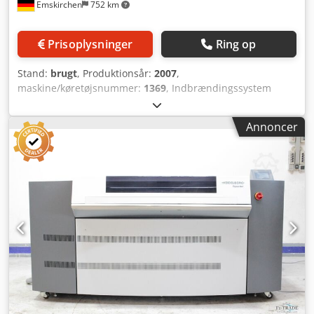
Emskirchen
752 km
Prisoplysninger
Ring op
Stand:
brugt
, Produktionsår:
2007
,
maskine/køretøjsnummer:
1369
, Indbrændingssystem
Kodak TSO-850 High-Speed Thermo-System /
Bagningssystem Kodak-TSO-850 High-Speed Thermo-
Annoncer
System Årgang 2007 - Serienummer 1369 Arbejdsbredde /
Maks. arbejdsbredde: 850 mm Elektrisk tilslutning /
Strømforsyning: 400V / 50Hz / 40A Online videoinspektion
via Skype-video Vi ser frem til dit besøg – flere maskiner på
lager Csdpfoh Aya Iex Ac Asha Straks tilgængelig – kan
inspiceres På lager i Emskirchen / Nürnberg – kan afprøves