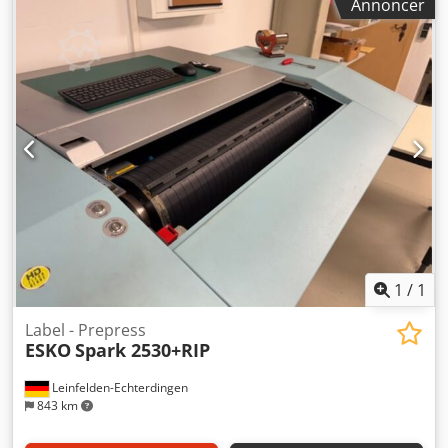
Annoncer
Aszf Ivzec Asha Alle tilbud er betinget af forudgående salg.
1
/
1
Label - Prepress
ESKO
Spark 2530+RIP
Leinfelden-Echterdingen
843 km