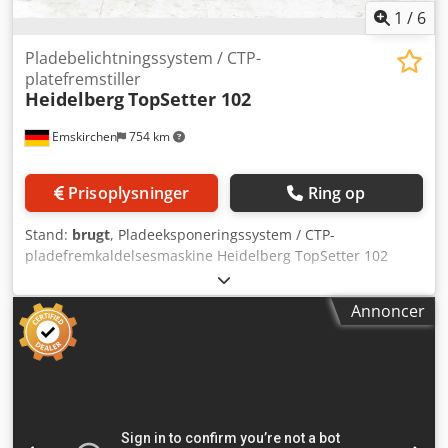
1
/
6
Pladebelichtningssystem / CTP-
platefremstiller
Heidelberg
TopSetter 102
Emskirchen
754 km
Prisoplysninger
Ring op
Stand:
brugt
, Pladeeksponeringssystem / CTP-
pladefremkaldelsesmaskine Heidelberg TopSetter 102
Serienummer 2310 Årstal 2001 Chjdpfszgfvhjx Ac Aja
Online-videoinspektion via WhatsApp – MS Zoom –
Annoncer
Telegram På lager i Emskirchen/Nürnberg – tilgængelig
med det samme – kan afprøves.