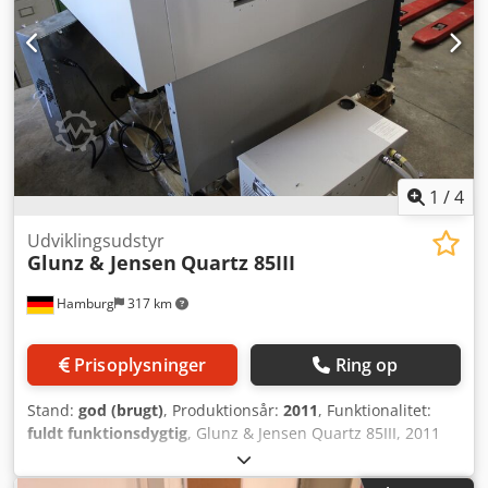
1
/
4
Udviklingsudstyr
Glunz & Jensen
Quartz 85III
Hamburg
317 km
Prisoplysninger
Ring op
Stand:
god (brugt)
, Produktionsår:
2011
, Funktionalitet:
fuldt funktionsdygtig
, Glunz & Jensen Quartz 85III, 2011
online pladefremkalder til termiske metalplader 85 cm
indføringsbredde, inkl. køleenhed rengjort og testet Cjdpfx