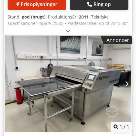
Prisoplysninger
Ring op
Stand:
god (brugt)
, Produktionsår:
2011
, Tekniske
specifikationer (Spark 2530) • Pladestørrelse: op til 25” x 30”
(635 x 762 mm) • Opløsning: 2.000–4.000 ppi (op til 10.160
ppi for sikkerhed) Chedpfx Acsw Tc Uij Aoa • Software:
Annoncer
Grapholas CDI, understøtter 1-bit TIFF & LEN filer •
Dimensioner: B 1.600 mm · D 870–1.180 mm · H 1.070 mm •
Vægt: 1.000 kg
1
/
1