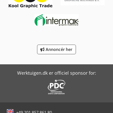
Man Tga 18
Man Tgm 18
Mercedes-Benz Mb Trac
Mercedes-Benz V
Scherer Feinbau Vdz 220 / Ds
Annoncér her
Weinbrenner Tsv 6/3050
Yeong Chin Machinery Industries Co. Ltd. (Ycm) Nfx400A
Werktuigen.dk er officiel sponsor for:
Yeong Chin Machinery Industries Co. Ltd. (Ycm) Tv188B
+49 201 857 861 80