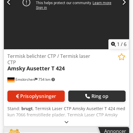
1
/
6
Termisk belichter CTP / Termisk laser
CTP
Amsky
Ausetter T 424
Emskirchen
754 km
Prisoplysninger
Ring op
Stand:
brugt
, Termisk Laser CTP Amsky Ausetter T 424 med
kun 7066 fremstillede plader. Termisk Laser CTP Amsky
Ausetter T 424 Termisk belichter / Termisk laser
Pladestørrelse min. 300 x 400 mm – maks. 660 x 800 mm
Annoncer