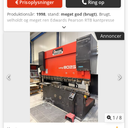
Prisoplysninger
Ring op
Produktionsår:
1998
, stand:
meget god (brugt)
, Brugt,
velholdt og meget ren Edwards Pearson RTB kantpresse
med en kapacitet på 2 meter x 60 ton, 6-akset CNC
hydraulisk nedadgående kantpresse til salg. 2050 mm / 2
Annoncer
meter x 60 ton kapacitet kantpresse Fabrikant: Edwards
Pearson Model: RTB60T 6 akser: Y1, Y2, X, R, Z1 og Z2
Crsdpfx Ajpky Hzsl Tjf Fuldstændig serviceret Komplet sæt
øvre og nedre værktøj i fuld længde Euro standard øvre
værktøjsholdere Levering og installation hos Dem kan
tilbydes
1
/
8