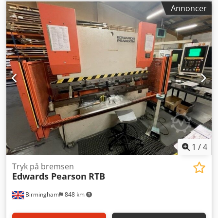
styretype:
CNC-styring
, antal akser:
6
, type krone:
CNC-
Annoncer
styret
, Udstyr:
CE-mærkning, dokumentation / manual,
nedre værktøj, sikkerhedslysgitter, øvre værktøj
,
Højkvalitets, fuldt serviceret og velholdt brugt Edwards
Pearson PR6 CNC kantpresse til salg. Edwards Pearson PR6
60 / 2550 CNC kantpresse 2,5 meter x 60 ton / 2550mm 4-
akset bagstop – z1, z2, x og r akse – i alt 6 akser Bombage
for dine tyndpladestål Cybelec CNC-styring Maskinen er i
god og driftsklar stand, inklusive et godt udvalg af øvre og
nedre kantpresseværktøj Serviceret af Bystronic UK Cedpfx
Aow I Dknel Tsrf Vi kan levere maskinen til din virksomhed,
installere den og tilbyde oplæring til dine operatører, samt
give tilbud på nyt værktøj til fremstilling af pladedele på
maskinen.
1
/
4
Tryk på bremsen
Edwards Pearson
RTB
Birmingham
848 km