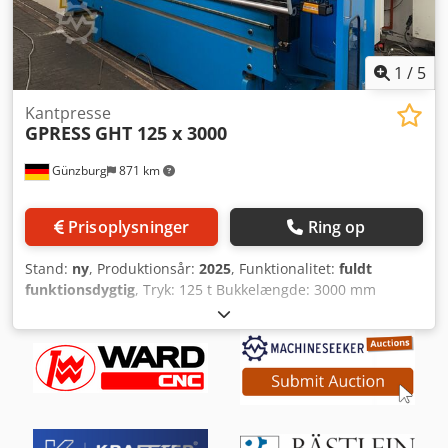
1
/
5
Kantpresse
GPRESS
GHT 125 x 3000
Günzburg
871 km
Prisoplysninger
Ring op
Stand:
ny
, Produktionsår:
2025
, Funktionalitet:
fuldt
funktionsdygtig
, Tryk: 125 t Bukkelængde: 3000 mm
Standerafstand: 3100 mm Styring: Cybelec VisiTouch 24MX
Slaglængde: 300 mm Indbygningshøjde: 500 mm
Hurtiggang ned: 200 mm/s Bøjehastighed: 0-12 mm/s
Samlet effektbehov: 15 kW Maskinvægt ca.: 11.500 kg
Cjdpox Sq Hlofx Al Terf Mål: 4080 x 3110 x 1800 mm
Standardudstyr: Grundudstyr: - CNC-styring Cybelec
CybTouch 15 - Akser: Y1-Y2-X-R - Fuldt dynamisk