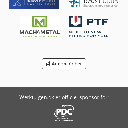
bombesystem - System til kompensering af rammens
nedfjedring – G-REFLEX - Bagstop system mod. GHP-4 -
Servodrevet hovedmotor - LED display på pressbjælken til
visning af stoppositionering - Sikkerhedssystem: DSP
AP+MCS - HAWE hydrauliksystem - CE-standard - Mekanisk
over- og underværktøjsklemmesystem PROMECAM
Annoncér her
Werktuigen.dk er officiel sponsor for: