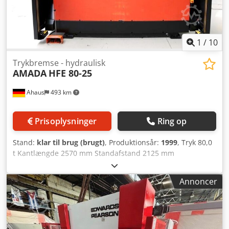
1
/
10
Trykbremse - hydraulisk
AMADA
HFE 80-25
Ahaus
493 km
Prisoplysninger
Ring op
Stand:
klar til brug (brugt)
, Produktionsår:
1999
, Tryk 80,0
t Kantlængde 2570 mm Standafstand 2125 mm
Standudladning 420 mm Bredde på bord 60,0 mm
Tilløbshastighed 100 mm/sek Arbejds­hastighed 10,0
Annoncer
mm/sek Tilbageslagshastighed 100 mm/sek Slaglængde
200 mm Indbygningshøjde 470 mm Bordhøjde 960 mm
Driftstimer ca. 33.100 h Olieindhold 90,0 l Samlet
effektbehov 9,0 kW Maskinvægt ca. 5750 kg Dimensioner
L×B×H 3630 × 2450 × 2550 mm - i kontrolleret stand -