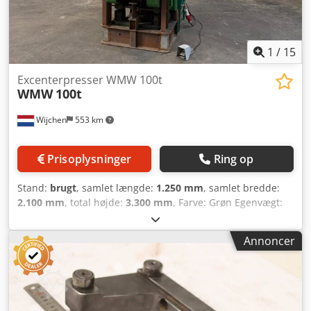
Moms kan fratrækkes for virksomheder Levering og
indbytte er muligt til enhver tid for alle produkter inden
for industriområdet Codpfx Abszry H Eoterf Lukas van
Rossum
1
/
15
Excenterpresser WMW 100t
WMW
100t
Wijchen
553 km
Prisoplysninger
Ring op
Stand:
brugt
, samlet længde:
1.250 mm
, samlet bredde:
2.100 mm
, total højde:
3.300 mm
, Farve: Grøn Egenvægt:
7.000 kg Pris: Forespørgsel - Dokumentation tilgængelig:
Nej - CE-certifikat tilgængeligt: Nej - Styring: Konventionel -
Annoncer
Pressemodel: C-rammepresse - Pressekonstruktion:
Enkeltvirkende - Pressekraft [ton]: 100 - Min. slaglængde
[mm]: 20 - Max. slaglængde [mm]: 140 - Bordlængde [mm]:
580 - Bordbredde [mm]: 780 - Stempelbredde [mm]: 400 -
Overhæng [mm]: 315 - Maks. åbningshøjde [mm]: 560 -