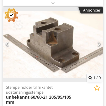
stansværktøj, stans, stansmatric,
hjørneudskæringsstempel, stansstempel, firkantet
Annoncer
udskæringsstempel, udskæringsstempel,
udskæringsværktøj. -Rulleføring: til profilstålsaks,
fladstålsaks... -Rulleafstand: ca. 84 mm -Mål: se billeder -
Dimensioner: 245/143/H70 mm -Vægt: 5,4 kg Crodsznu
Atopfx Abtef
1
/
9
Stempelholder til firkantet
udstansningsstempel
unbekannt
60/60-21 205/95/105
mm