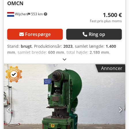
OMCN
1.500 €
Wijchen
553 km
Fast pris plus moms
Forespørge
Ring op
Stand:
brugt
, Produktionsår:
2023
, samlet længde:
1.400
mm
, samlet bredde:
600 mm
, total højde:
2.180 mm
,
Farve: Blå Egenvægt: 280 kg - Årstal: 2023 - Dokumentation
tilgængelig: Nej - CE-mærkning: Ja - CE-certifikat: Nej -
Annoncer
Serienummer: SA021 - Betjening: Konventionel -
Pressetype: Værkstedspresse - Presseudførelse:
Enkeltvirkende - Pressekraft [ton]: 30 - Min. slaglængde
[mm]: 0 - Maks. slaglængde [mm]: 190 - Bordlængde [mm]:
695 - Bordbredde [mm]: 60 - Stempeldiameter [mm]: 60 -
Maks. åbningshøjde [mm]: 1000 - Højdejustering [mm]:
830 - Transportmål: 1400 mm x 600 mm x 2180 mm (l x b x
h) - Transportvægt [kg]: 280 kg - Antal
transportemballager: 1 Finansielle oplysninger Moms: Den
angivne pris er ekskl. moms Moms/differentieret moms: