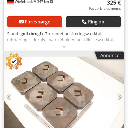
325 €
Wiefelstede
347 km
Fast pris plus moms
Forespørge
Ring op
Stand:
god (brugt)
, Trekantet udskæringsværktøj,
udskæringssidekniv, matriceholder, adskillelsesværktøj,
stansværktøj, stans, stansmatrice,
hjørneudskæringsstempel, stansstempel, firkantet
Annoncer
udskæringsstempel, udskæringsstempel,
udskæringsværktøj -Stansværktøj: Firkantet
udskæringsstempel til profilståls- og fladståls-sakse -
Bredde: 50 mm Cedpfx Absznk Aijterf -Mål: se billeder -
Dimensioner: 175/60/H125 mm -Vægt: 6,6 kg