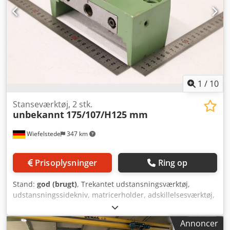
1
/
10
Stanseværktøj, 2 stk.
unbekannt
175/107/H125 mm
Wiefelstede
347 km
Prisoplysninger
Ring op
Stand:
god (brugt)
, Trekantet udstansningsværktøj,
udstansningssidekniv, matricerholder, adskillelsesværktøj,
stanseværktøj, stans, stansmatrice,
hjørneudstansningsstempel, stansstempel, firkantet
Annoncer
udstansningsstempel, udstansningsstempel,