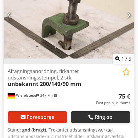
Abterf -Vægt: 10,3 kg
1
/
5
Aftagningsanordning, firkantet
udstansningsstempel, 2 stk.
unbekannt
200/140/90 mm
75 €
Wiefelstede
347 km
Fast pris plus moms
Forespørge
Ring op
Stand:
god (brugt)
, Trekantet udstansningsværktøj,
udstansningssidekniv, matriceholder, afskæringsværktøj,