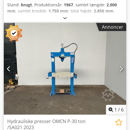
Stand:
brugt
, Produktionsår:
1967
, samlet længde:
2.000
mm
, samlet bredde:
1.750 mm
, total højde:
2.850 mm
,
Farve: Grå Egenvægt: 6.000 kg - Årgang: 1967 -
Dokumentation tilgængelig: Nej - CE-certifikat tilgængelig:
Annoncer
Nej - Serienummer: 1166 - Styring: Konventionel -
Pressemaskine-model: C-rammepresse - Pressekraft [ton]:
100 - Maks. slaglængde [mm]: 250 - Bordlængde [mm]: 740
- Bordbredde [mm]: 500 - Slaglængde [mm]: 250 -
Udladning [mm]: 350 Crjdpfx Aezry Icjbtjf - Transportmål:
2000mm x 1750mm x 2850mm (l x b x h) - Transportvægt
[kg]: 6.000 kg - Antal transportpakker: 1 Finansiel
information Moms: Den angivne pris er ekskl. moms
Moms/marginbeskatning: Moms kan fradrages for
erhvervsdrivende Levering og bytte er muligt til enhver tid
for alt fra industrisektoren. Lukas van Rossum
1
/
6
Hydrauliske presser OMCN P-30 ton
/SA021 2023