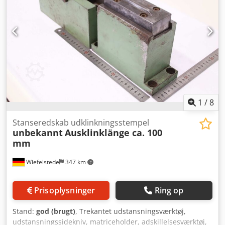
1
/
8
Stanseredskab udklinkningsstempel
unbekannt
Ausklinklänge ca. 100
mm
Wiefelstede
347 km
Prisoplysninger
Ring op
Stand:
god (brugt)
, Trekantet udstansningsværktøj,
udstansningssidekniv, matriceholder, adskillelsesværktøj,