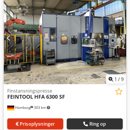
udstansningsværktøj -Stanseværktøj: til
profilstålskæreklipper, fladstålskæreklipper, 2 stk. -Afstand
mellem huller: 135 x Ø17 mm -Mål: se billeder -
Levering/pris: komplet -Dimensioner pr. stk.: 175/107/H125
mm -Vægt: 6,1 kg/stk. Credpfxezr Hlno Abtof
1
/
9
Finstansningspresse
FEINTOOL
HFA 6300 SF
Hamburg
303 km
Prisoplysninger
Ring op