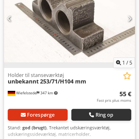
1
/
5
Holder til stanseværktøj
unbekannt
253/71/H104 mm
55 €
Wiefelstede
347 km
Fast pris plus moms
Forespørge
Ring op
Stand:
god (brugt)
, Trekantet udskæringsværktøj,
udskæringssideværktøj, matricerholder,