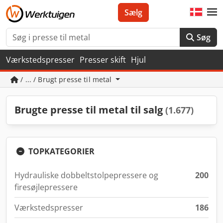
Sælg
Søg
Værkstedspresser
Presser skift
Hjul
/ ... / Brugt presse til metal
Brugte presse til metal til salg
(1.677)
TOPKATEGORIER
Hydrauliske dobbeltstolpepressere og
200
firesøjlepressere
Værkstedspresser
186