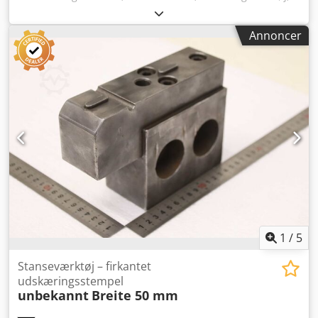
stanseværktøj, stanse, stansmatricer,
hjørneudstansningsstempel, stansstempel, firkantet
Annoncer
udstansningsstempel, udstansningsstempel,
udstansningsværktøj -Aftagningsanordning: til firkantede
udstansningsstempler -Mål: se billeder -Antal: 2 x
aftagningsanordning, 1 x med fin gevind -Levering/pris:
komplet -Dimensioner pr. stk.: 200/140/90 mm Cjdpfsznk R
Tex Abtorf -Vægt: 2,4 kg/stk.
1
/
5
Stanseværktøj – firkantet
udskæringsstempel
unbekannt
Breite 50 mm