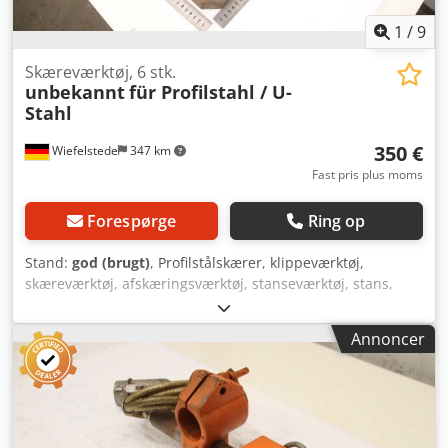
1
/
9
Skæreværktøj, 6 stk.
unbekannt
für Profilstahl / U-
Stahl
350 €
Wiefelstede
347 km
Fast pris plus moms
Forespørge
Ring op
Stand:
god (brugt)
, Profilstålskærer, klippeværktøj,
skæreværktøj, afskæringsværktøj, stanseværktøj, stans,
stansdyse, stansstempel, knivplade Crsdoznkxwspfx Abtef
-Klippeværktøj: Knivplade, stansdyse til profilstål, 6 stk. -
Annoncer
Størrelser: Se billeder -Levering/Pris: komplet -Mål pr. stk.:
188/188/H40 mm -Vægt: 10 kg/stk.