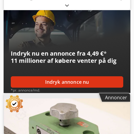
stanseværktøj, stans, stansmatrice,
hjørneudstansningsstempel, stansstempel, firkantet
udstansningsstempel, udstansningsstempel,
udstansningsværktøj -Stanseværktøj: Udstansningsstempel
til profilståls- og fladstålsafskæringssaks -Mål: se billeder -
Dimensioner: Matrice 240/90/H125 mm / Stempel
200/85/H170 mm Credpfx Aszr Hlzebtef -Vægt: 33,9 kg
Indryk nu en annonce fra 4,49 €
*
11 millioner af købere
venter på dig
Indryk annonce nu
*pr. annonce/md.
Annoncer