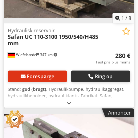
1
/
8
Hydraulisk reservoir
Safan
UC 110-3100 1950/540/H485
mm
280 €
Wiefelstede
347 km
Fast pris plus moms
Forespørge
Ring op
Stand:
god (brugt)
, Hydraulikpumpe, hydraulikaggregat,
hydraulikbeholder, hydrauliktank - Fabrikat: Safan,
hydrauliktank fra kantpresse type UC 110-3100 -
Niveaumåler: Synsglas - Samlede dimensioner:
Annoncer
1950/540/H485 mm Cjdpfxsrgtd Uj Abterf - Vægt: 69 kg