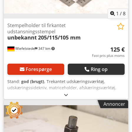
1
/
8
Stempelholder til firkantet
udstansningsstempel
unbekannt
205/115/105 mm
125 €
Wiefelstede
347 km
Fast pris plus moms
Forespørge
Ring op
Stand:
god (brugt)
, Trekantet udskæringsværktøj,
udskæringssidekniv, matriceholder, afskæringsværktøj,
stanseværktøj, stanse, stanse-matrice,
hjørneudskæringstempel, stanse-stempel, firkantet
Annoncer
udskæringstempel, udskæringstempel, udskæringsværktøj
-Stanseværktøj: Stempelholder til firkantet
udskæringstempel til profilståls- og fladståls-sakse -
Afstand mellem huller: 177/60 mm / Ø15 mm -Mål: se
billeder -Dimensioner: 205/115/105 mm Codpfxjznt S Ts