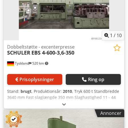
1
/
10
Dobbeltstøtte - excenterpresse
SCHULER
EBS 4-600-3,6-350
Tyskland
520 km
Prisoplysninger
Ring op
Stand:
brugt
, Produktionsår:
2010
, Tryk 600 t Standbredde
3640 mm Fast slaglængde 350 mm Slaghastighed 11 - 44
/min Indbygningshøjde (slag + stempeljustrering i top)
1550 mm Sideåbning 2200 mm Bordflade 3600 x 2500 mm
Annoncer
Stempelflade 3600 x 2500 mm Stempeljustrering 400 mm
Båndbredde 2000 mm Materialetykkelse 0,6 - 2,5 mm
Materialetværsnit 1600 x 2,5 mm² Coilvægt 35,0 t Crsdpfx