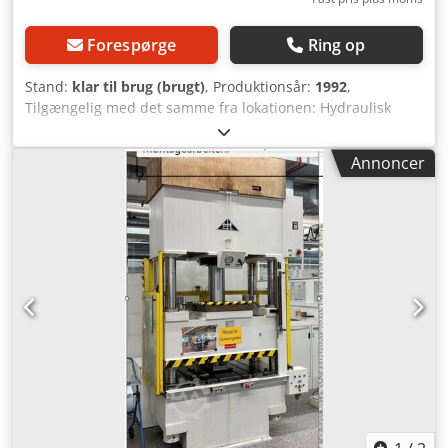
Forespørge
Ring op
Stand:
klar til brug (brugt)
, Produktionsår:
1992
,
Tilgængelig med det samme fra lokationen: Hydraulisk
enkolonnepresse, Edelhoff Type HEP 45 Årgang 1992
Maskinen overholder de seneste UVV-bestemmelser.
Annoncer
Trykkapacitet 45 ton Bord 1000 x 1000 mm Slaglængde 300
mm Motor 7,5 kW Vægt 6 ton Crsdszrbtmjpfx Abtjf 4
styrestifter på det øverste stempel er knækket. Disse skal
skrues ud og udskiftes. Bortset fra det fungerer maskinen
fejlfrit. Pris: 3.000 euro + moms, afhentet fra lokationen.