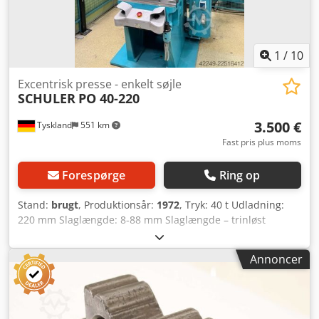
1
/
10
Excentrisk presse - enkelt søjle
SCHULER
PO 40-220
3.500 €
Tyskland
551 km
Fast pris plus moms
Forespørge
Ring op
Stand:
brugt
, Produktionsår:
1972
, Tryk: 40 t Udladning:
220 mm Slaglængde: 8-88 mm Slaglængde – trinløst
justerbar: 30-140 mm Stødstangens justering: 63 mm
Maskinvægt: ca. 2600 t Crsdpoztfz Rjfx Abtef
Annoncer