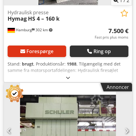
1
/
2
Hydraulisk presse
Hymag
HS 4 – 160 k
7.500 €
Hamburg
302 km
Fast pris plus moms
Forespørge
Ring op
Stand:
brugt
, Produktionsår:
1988
, Tilgængelig med det
samme fra motorsportafdelingen: Hydraulisk firesøjlet
presse, Hymag Type HS 4 – 160 k Byggeår 1988 Crjdpfx
Aozrbtgebtof Ombygget til seneste UVV-standard i 2020
Annoncer
Trykkraft 160 ton Bord: 1500 x 850 mm Slaglængde: 500
mm Motor: 11 kW Vægt: 7 ton