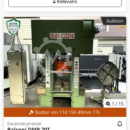
Relevans
Auktion
1
/
15
Slutter om
11
d
15
h
49
min
15
s
Excenterpresse
Balconi
DMP 70T