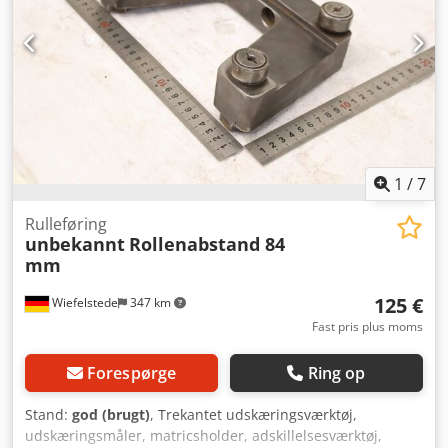
Højdejustering [mm]: 70 - Stempelhastighed [mm/s]: 360 -
Transportmål: 1250 mm x 2100 mm x 3300 mm (l x b x h) -
Transportvægt [kg]: 7000 kg - Transportpakker [stk.]: 1
Finansielle oplysninger Moms: Den angivne pris er ekskl.
moms Moms/differentieret moms: Moms kan fradrages for
virksomheder Levering og indbytte er muligt til enhver tid
for alle produkter inden for industriområdet Cedozrxr
Tepfx Abtsrf Lukas van Rossum
1
/
7
Rulleføring
unbekannt
Rollenabstand 84
mm
125 €
Wiefelstede
347 km
Fast pris plus moms
Forespørge
Ring op
Stand:
god (brugt)
, Trekantet udskæringsværktøj,
udskæringsmåler, matricsholder, adskillelsesværktøj,