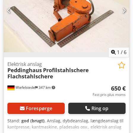
1
/
6
Elektrisk anslag
Peddinghaus
Profilstahlschere
Flachstahlschere
650 €
Wiefelstede
347 km
Fast pris plus moms
Forespørge
Ring op
Stand:
god (brugt)
, Anslag, dybdeanslag, længdeanslag til
kantpresse, kantmaskine, pladesaks osv., elektrisk anslag