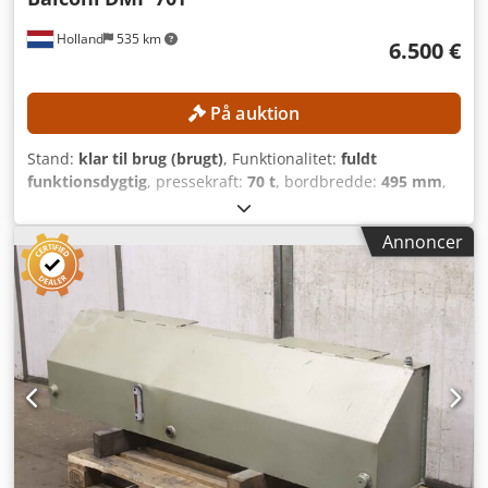
Holland
535 km
6.500 €
På auktion
Stand:
klar til brug (brugt)
, Funktionalitet:
fuldt
funktionsdygtig
, pressekraft:
70 t
, bordbredde:
495 mm
,
bordlængde:
650 mm
, TEKNISKE DETALJER Trykkraft: 70 t
Slaglængde, min.: 10 mm Cjdpfezrmm Sox Abterf
Annoncer
Slaglængde, maks.: 90 mm Bordlængde: 650 mm
Bordbredde: 495 mm Stativbredde: 400 mm
MASKINDETALJER Styring: CNC Dimensioner og vægt
Dimensioner (L x B x H): 2.650 x 1.600 x 3.350 mm
Egenvægt: 9.000 kg Transportpakker: 4 stk. UDSTYR
Dokumentation