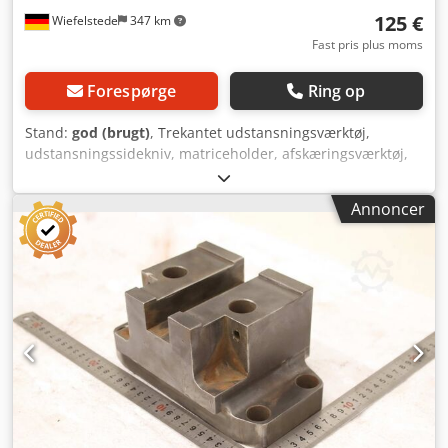
125 €
Wiefelstede
347 km
Fast pris plus moms
Forespørge
Ring op
Stand:
god (brugt)
, Trekantet udstansningsværktøj,
udstansningssidekniv, matriceholder, afskæringsværktøj,
stansværktøj, stans, stansmatrice,
hjørneudstansningsstempel, stansstempel, firkantet
Annoncer
udstansningsstempel, udstansningsstempel,
udstansningsværktøj -Stansværktøj: Stempelholder til
firkantet udstansningsstempel til profilstålskær og
fladstålskær -Type: 60/60-21 Credjznt Tdopfx Abtof -
Hulafstand: 177/60 mm / Ø15 mm -Mål: Se billeder -
Dimensioner: 205/95/105 mm -Vægt: 8,2 kg