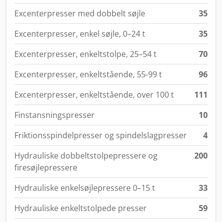
Excenterpresser med dobbelt søjle
35
Excenterpresser, enkel søjle, 0–24 t
35
Excenterpresser, enkeltstolpe, 25–54 t
70
Excenterpresser, enkeltstående, 55-99 t
96
Excenterpresser, enkeltstående, over 100 t
111
Finstansningspresser
10
Friktionsspindelpresser og spindelslagpresser
4
Hydrauliske dobbeltstolpepressere og
200
firesøjlepressere
Hydrauliske enkelsøjlepressere 0–15 t
33
Hydrauliske enkeltstolpede presser
59