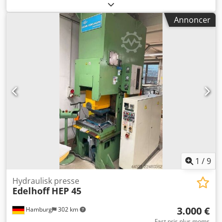
udskæringsværktøj, stansværktøj, stans, stansmatrice,
hjørneudskæringsstempel, stansstempel, firkantet
Annoncer
udskæringsstempel, udskæringsstempel,
udskæringsværktøj Crodpfxszpwq Ne Abtof -Stansværktøj:
Holder til stansværktøj -Borhuller: Ø 60 mm -Mål: se
billeder -Dimensioner: 253/71/H104 mm -Vægt: 6,6 kg
1
/
9
Hydraulisk presse
Edelhoff
HEP 45
3.000 €
Hamburg
302 km
Fast pris plus moms