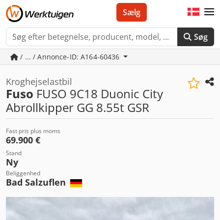
Sælg
Søg
/ ... / Annonce-ID: A164-60436
Kroghejselastbil
Fuso
FUSO 9C18 Duonic City
Abrollkipper GG 8.55t GSR
Fast pris plus moms
69.900 €
Stand
Ny
Beliggenhed
Bad Salzuflen