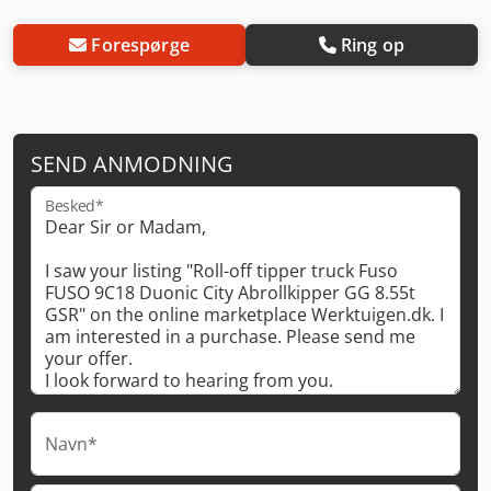
Forespørge
Ring op
SEND ANMODNING
Besked*
Navn*