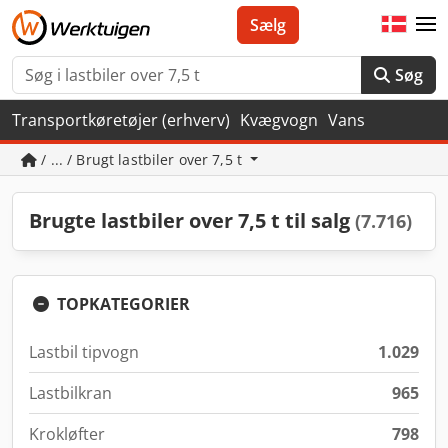
Sælg
Søg
Transportkøretøjer (erhverv)
Kvægvogn
Vans
/ ... / Brugt lastbiler over 7,5 t
Brugte lastbiler over 7,5 t til salg
(7.716)
TOPKATEGORIER
Lastbil tipvogn
1.029
Lastbilkran
965
Krokløfter
798