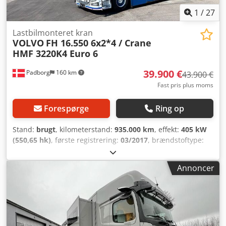
1
/
27
Lastbilmonteret kran
VOLVO
FH 16.550 6x2*4 / Crane
HMF 3220K4 Euro 6
39.900 €
Padborg
160 km
43.900 €
Fast pris plus moms
Forespørge
Ring op
Stand:
brugt
, kilometerstand:
935.000 km
, effekt:
405 kW
(550,65 hk)
, første registrering:
03/2017
, brændstoftype:
diesel
, samlet vægt:
26.000 kg
, akslekonfiguration:
3
aksler
, farve:
hvid
, geartype:
automatisk
, emissionsklasse:
Annoncer
Euro 6
, længde af lastrum:
5.910 mm
, læsningsbredde:
2.480 mm
, lastepladshøjde:
1.270 mm
, Produktionsår:
2017
, Udstyr:
ABS, klimaanlæg, kran, parkeringsvarmer
,
Fabrikant: Volvo Cjdpowhhybefx Algsrf Model: FH16/550
6x2?4 HMF 3220K4 Euro 6 Årgang: 2017 Stand: God
Serienummer: YV2R0N0C4HA799744 Ref. nr.: 707838