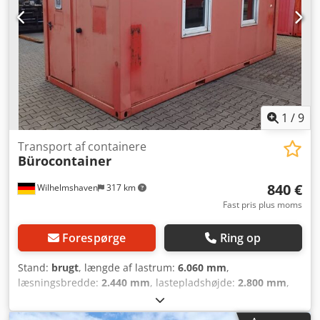
Crodpfx Ajzr Dc Rslgof * EFH (forkortelse, betydning uklar
uden yderligere kontekst)
1
/
9
Transport af containere
Bürocontainer
840 €
Wilhelmshaven
317 km
Fast pris plus moms
Forespørge
Ring op
Stand:
brugt
, længde af lastrum:
6.060 mm
,
læsningsbredde:
2.440 mm
, lastepladshøjde:
2.800 mm
,
Generel tilstand: gennemsnitlig Teknisk tilstand:
gennemsnitlig Visuel tilstand: gennemsnitlig Kontakt