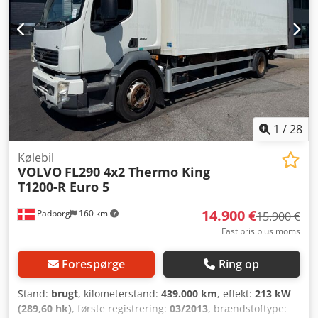
1x 2016, 728135 km Pris 38.900€ Cjdpozfykwofx Algsrf
Indtastningsfejl, ændringer, forkerte oplysninger og
mellemsalg forbeholdes. Oplysningerne i vores annoncer,
på nettet, på prisskilte og billeder er uforpligtende
beskrivelser og udgør ikke garanterede egenskaber.
Sælgeren påtager sig intet ansvar for tastefejl og
dataoverførselsfejl.
1
/
28
Kølebil
VOLVO
FL290 4x2 Thermo King
T1200-R Euro 5
14.900 €
Padborg
160 km
15.900 €
Fast pris plus moms
Forespørge
Ring op
Stand:
brugt
, kilometerstand:
439.000 km
, effekt:
213 kW
(289,60 hk)
, første registrering:
03/2013
, brændstoftype: