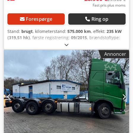
Fast pris plus moms
Forespørge
Ring op
Stand:
brugt
, kilometerstand:
575.000 km
, effekt:
235 kW
(319,51 hk)
, første registrering:
09/2015
, brændstoftype:
diesel
, samlet vægt:
26.000 kg
, akslekonfiguration:
3
aksler
, farve:
hvid
, geartype:
automatisk
, emissionsklasse:
Annoncer
Euro 6
, længde af lastrum:
9.883 mm
, læsningsbredde:
2.484 mm
, lastepladshøjde:
2.286 mm
, Produktionsår:
2015
, Udstyr:
ABS, bagklap med lift, klimaanlæg
,
Producent: Scania Model: P320 6x2*4 Carrier Supra 1250
Mt 9,80 m. Kølevogn Årgang: 2015 Stand: God Stelnummer:
YS2P6X20005392286 Ref.nr.: 768012 Registreringsdato: 11-
09-2015 Sidst set: 15-09-2025 Motor: D9 HK: 320 Km:
575.000 Gearkasse: Opticruise (GR875) Eurotype: 6
Dieseltank: 1 Tankkapacitet: 400 L Bakkamera: ?
Kabinevarmer: ? Aircondition: ? Kabinetype: CP14L
Navigation: ? Crodsxu Tawjpfx Algef Radio: ? Skivebremser:
? ABS: ? Motorbremse: ? Dækstørrelse: 315/70R22.5
Mønsterdybde (for/bag/anden): 40% 30% 70%