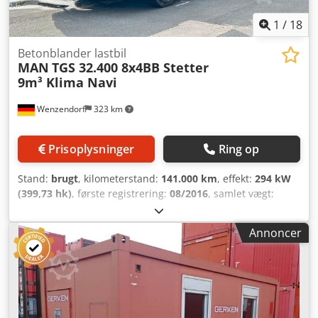
1
/
18
Betonblander lastbil
MAN
TGS 32.400 8x4BB Stetter
9m³ Klima Navi
Wenzendorf
323 km
Prisoplysninger
Ring op
Stand:
brugt
, kilometerstand:
141.000 km
, effekt:
294 kW
(399,73 hk)
, første registrering:
08/2016
, samlet vægt:
32.000 kg
, akslekonfiguration:
3 aksler
, farve:
gul
,
geartype:
automatisk
, emissionsklasse:
Euro 6
,
Annoncer
lastepladsvolumen:
9 m³
, Udstyr:
ABS, elektronisk
stabilitetsprogram (ESP), klimaanlæg,
navigationssystem
, * MAN TGS 32.400 8x4 betontruck *
Euro 6 * Automatgear * Påbygning: Stetter 9 m³ * Stetter
Smart Control * Egnet til lokal distribution * Bladfjedring *
Stående klimaanlæg * Klimaanlæg * Navigationssystem