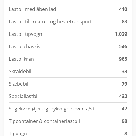
Lastbil med åben lad
410
Lastbil til kreatur- og hestetransport
83
Lastbil tipvogn
1.029
Lastbilchassis
546
Lastbilkran
965
Skraldebil
33
Slæbebil
79
Speciallastbil
432
Sugekøretøjer og trykvogne over 7,5 t
47
Tipcontainer & containerlastbil
98
Tipvogn
8