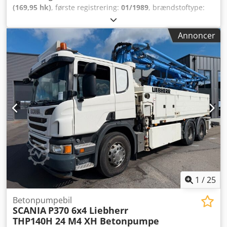
(169,95 hk)
, første registrering:
01/1989
, brændstoftype:
diesel
, samlet vægt:
11.000 kg
, akslekonfiguration:
2
aksler
, farve:
rød
, geartype:
automatisk
, Produktionsår:
Annoncer
1989
, Producent: Mercedes Model: 1117 4x2 Brandbil -
Feuerwehr - Bomberos - Tankspritze År: 1989 Stand: God
Serienummer: WDB67601215364319 Ref. nr.: 927725
Registreringsdato: HK: 170 Km: 52.000 Gearkasse: 4-trins
automatisk Dieseltank: 1 Tankvolumen: 150L
Mandskabskabine: ? Kabinetype: Mandskabskabine
Tromlebremse: ? Dækstørrelse: 245/70R19.5 Mønster %
tilbage: 50% - 90% Crjdpfxsvkz Iro Algsf Forhjulsaffjedring:
Fjedre Baghjulsaffjedring: Fjedre Værktøjskasse: ?
Totalvægt: 11.000 kg Egenvægt: 7.000 kg Lasteevne: 4.000
kg Pumpe: Rosenbauer Pumpetimer: 834 Stiger: ? Lysmast:
? Slangetromle: Højre + venstre side
1
/
25
Betonpumpebil
SCANIA
P370 6x4 Liebherr
THP140H 24 M4 XH Betonpumpe