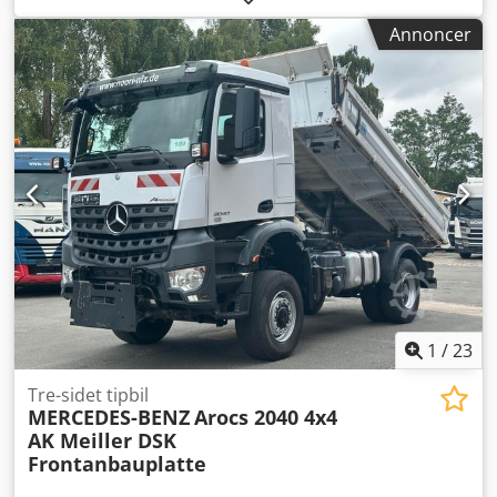
aksler
, farve:
hvid
, geartype:
mekanisk
, emissionsklasse:
Annoncer
Euro 3
, længde af lastrum:
6.800 mm
, læsningsbredde:
2.500 mm
, Produktionsår:
2006
, Udstyr:
parkeringsvarmer
,
Producent: MAN Model: TGL 10.180 4x2 6,20 m lad Årgang:
2006 Stand: God Stelnummer: WMAN15ZZ46Y170215 Ref.
nr.: 778005 Registreringsdato: 30-05-2006 HK: 180 Km:
401.000 Gearkasse: Manuel EURO-norm: 3 Dieseltank: 1
Tankkapacitet: 300 l Kabinevarmer: ? Radio: ?
Skivebremser: ? ABS: ? Dækstørrelse: 235 / 75R17,5
Dækmønster tilbage: 40 - 60% Forakselaffjedring: Fjedre
Bagakselaffjedring: Luft Værktøjskasse: ? Totalvægt: 10.000
kg Crodpfjxpl Snox Algjf Egenvægt: 5.500 kg Lasteevne:
4.500 kg Indvendig længde: 6.150 mm Indvendig bredde:
2.500 mm.
1
/
23
Tre-sidet tipbil
MERCEDES-BENZ
Arocs 2040 4x4
AK Meiller DSK
Frontanbauplatte