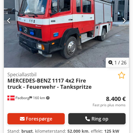
1
/
26
Speciallastbil
MERCEDES-BENZ
1117 4x2 Fire
truck - Feuerwehr - Tankspritze
8.400 €
Padborg
160 km
Fast pris plus moms
Forespørge
Ring op
Stand:
brugt
, kilometerstand:
52.000 km
, effekt:
125 kW