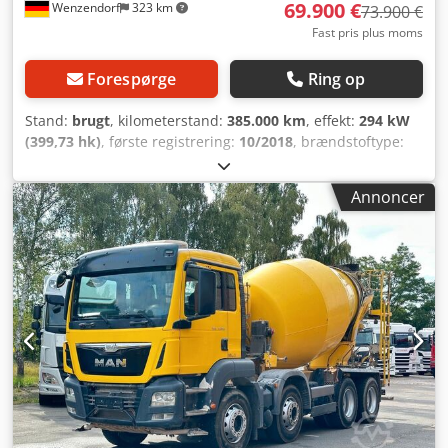
69.900 €
Wenzendorf
323 km
73.900 €
Fast pris plus moms
Forespørge
Ring op
Stand:
brugt
, kilometerstand:
385.000 km
, effekt:
294 kW
(399,73 hk)
, første registrering:
10/2018
, brændstoftype:
diesel
, samlet vægt:
18.000 kg
, akslekonfiguration:
2
aksler
, farve:
hvid
, geartype:
automatisk
, emissionsklasse:
Annoncer
Euro 6
, Produktionsår:
2018
, Udstyr:
ABS, elektronisk
stabilitetsprogram (ESP), firehjulstræk, klimaanlæg
, *
Mercedes Arocs 2040 4x4 AK Meiller DSK * Euro 6C *
Automatgear * Kort førerhus * Parabelaffjedring for og bag
* Schmidt frontmonteringsplade * Anhængertræk *
Hydraulikledning til anhænger * Klimaanlæg * Sædevarme
* Advarselsblink (rotorblink) Credpfx Aloyvni Esgof *
Elektriske rudehejs * Teknisk tilladt totalvægt: 22.000 kg