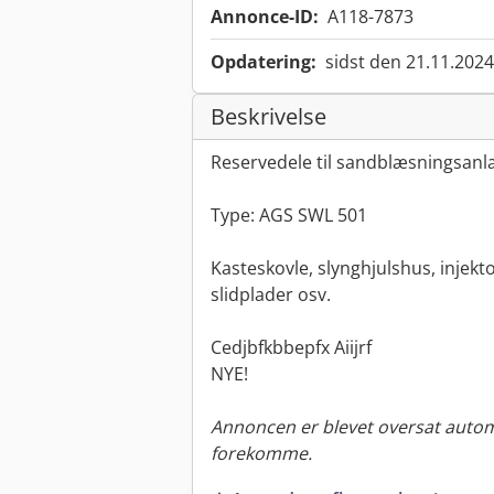
Annonce-ID:
A118-7873
Opdatering:
sidst den 21.11.2024
Beskrivelse
Reservedele til sandblæsningsanl
Type: AGS SWL 501
Kasteskovle, slynghjulshus, injekt
slidplader osv.
Cedjbfkbbepfx Aiijrf
NYE!
Annoncen er blevet oversat automa
forekomme.