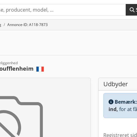
g
Annonce-ID: A118-7873
eliggenhed
oufflenheim
Udbyder
Bemærk
ind,
for at f
Registreret si