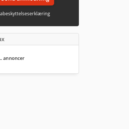
abeskyttelseserklæring
ax
... annoncer