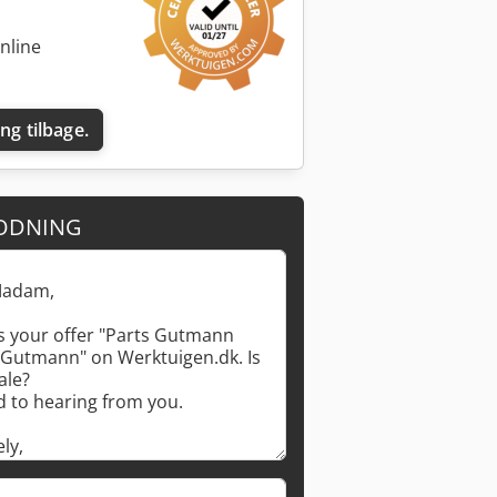
nline
ing tilbage.
ODNING