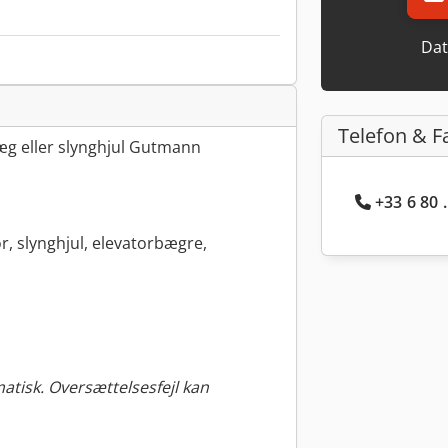
Dat
Telefon & F
æg eller slynghjul Gutmann
+33 6 80 
or, slynghjul, elevatorbægre,
tisk. Oversættelsesfejl kan