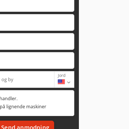
Jord
 og by
rhandler.
 på lignende maskiner
Send anmodning