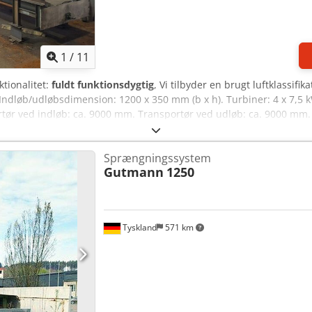
1
/
11
ktionalitet:
fuldt funktionsdygtig
, Vi tilbyder en brugt luftklassifi
 Indløb/udløbsdimension: 1200 x 350 mm (b x h). Turbiner: 4 x 7,5 kW
ør ved indløb: ca. 9000 mm. Transportør ved udløb: ca. 9000 mm. Fi
. Motoreffekt: 5,5 kW. Maskinen er funktionel og i drift. Den angiv
.
Sprængningssystem
Gutmann
1250
Tyskland
571 km