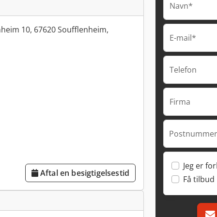
Navn*
heim 10, 67620 Soufflenheim,
E-mail*
Telefon
Firma
Postnummer
Jeg er fo
Aftal en besigtigelsestid
Få tilbud