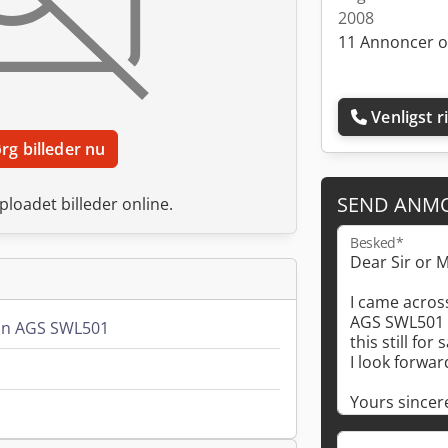
2008
11 Annoncer o
Venligst r
rg billeder nu
SEND ANM
ploadet billeder online.
Besked*
nn AGS SWL501