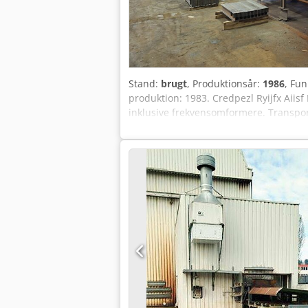
Stand:
brugt
, Produktionsår:
1986
, Fun
produktion: 1983. Credpezl Ryijfx Aiisf
inklusive frekvensomformere. Transport
produktion: 1996. Kapacitet: 6000 m3/h
kontrolskab + filtrering + transportører