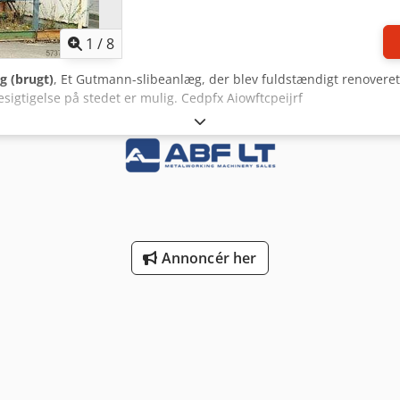
1
/
8
ug (brugt)
, Et Gutmann-slibeanlæg, der blev fuldstændigt renoveret af
sigtigelse på stedet er mulig. Cedpfx Aiowftcpeijrf
Annoncér her