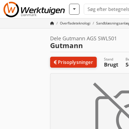
Danmark
Overfladeteknologi
Sandblæsningsanlæ
Dele Gutmann AGS SWL501
Gutmann
Stand
B
Prisoplysninger
Brugt
S