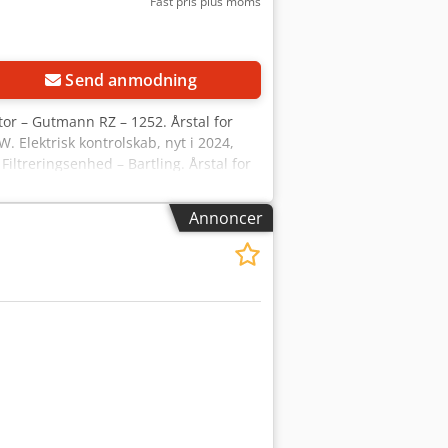
Fast pris plus moms
Send anmodning
kator – Gutmann RZ – 1252. Årstal for
. Elektrisk kontrolskab, nyt i 2024,
ltreringsenhed – Bartling. Årstal for
ne pris er for den komplette maskine +
Annoncer