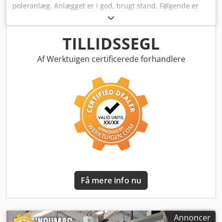
poleranlæg. Anlægget er i god, brugt stand. Følgende er
inkluderet i anlægget: - 1x YASKAWA MH20 industrirobot
med NX100-styring - 2x båndslibemaskiner til slibebånd
med en omkreds på 3.500 mm - 2x polermaskiner med
TILLIDSSEGL
oscillation og fremføring til polerskiver med en maksimal
diameter på 500 mm - 1x påsætningsbord til paller med
Af Werktuigen certificerede forhandlere
mål (LxB): 1.200 x 600 mm Cedpfxsxby Sgs Ad Ierf - 1x
styreskab Kontakt os gerne ved spørgsmål!
Få mere info nu
Annoncer