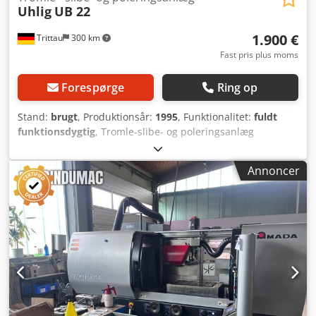
Uhlig
UB 22
1.900 €
Trittau
300 km
Fast pris plus moms
Forespørge
Ring op
Stand:
brugt
, Produktionsår:
1995
, Funktionalitet:
fuldt
funktionsdygtig
, Tromle-slibe- og poleringsanlæg
Fabrikant: UHLIG, Type UB 22 Årgang: 1995 Tekniske data
Crsdjyw Rhmspfx Ad Isf Fabrikat: Werner Uhlig Type: UB 22
Annoncer
Årgang: 1995 Drivsystem: Snekkedrev med motor
Omdrejningstal: 5,6 – 54 o/min. Aksel: 25 mm, maks.
drejningsmoment 34 Nm Motoreffekt: 0,25 kW Mål: ca. 1,00
x 0,90 x 1,20 m Vægt: ca. kg Udstyr - Styring med
frekvensomformer - 2 stk. enkeltkammer tromler, ca. 200
mm brede, Ø 260 mm - Trinløs indstilling af
tromlehastighed - Ferskvandsgummislange -
Afløbstilslutning for spildevand Alle oplysninger uden
ansvar. Demonstration med strømtilslutning er til enhver
tid muligt i vores udstillingshal.