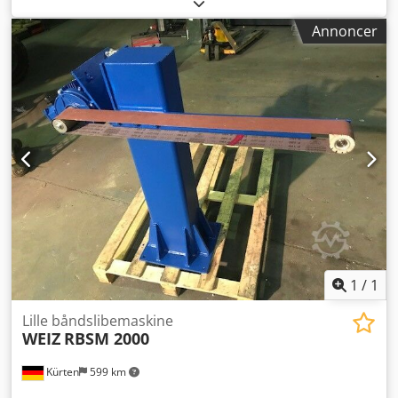
robotbearbejdning, udstyret med en kontaktskive til
slibning af dele fremstillet af aluminium, stål, messing og
Annoncer
zinktrykstøbegods. Model: RSE-01.2014-350.1200.4.3500
Kontaktskive: maks. Ø 400 mm Slibebåndslængde: 3500
mm Slibebåndsbredde: maks. 150 mm
Udsugningstilslutning: Ø 160 mm Dimensioner (LxBxH):
900 x 700 x 1800 mm Vægt: ca. 350 kg El-tilslutning: 3 x 400
V, 4 kW Tryklufttilslutning: 6 - 8 bar Crodpjgxug Tefx Ad Ief
Lydniveau: > 85 dB(A) Spindeldiameter: 35 mm Pude: 50
mm Båndslibeunit til slibebånd maks. 150 mm x 3500 mm,
med pneumatisk båndspænding, båndbrudskontrol, 4 kW
drev, frekvensstyret, til kontaktskiver maks. DM 350 mm x
150 mm, driv- og omløbsruller, med pude på 50 mm.
1
/
1
Lille båndslibemaskine
WEIZ
RBSM 2000
Kürten
599 km