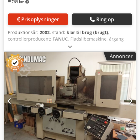
769 km
Prisoplysninger
Ring op
Produktionsår:
2002
, stand:
klar til brug (brugt)
,
controllerproducent:
FANUC
, Fladslibemaskine, årgang
2002. Denne Jones & Shipman Format 5-200 er udstyret
med en Mitutoyo PH 350-projektor, har et bord med
Annoncer
dimensionerne 600 x 200 mm og omfatter et omfattende
sæt tilbehør, herunder 42 nye slibeskiver i forskellige
bredder samt 19 diamantslibeværktøjer. Maskinen er i
meget god stand, da den primært er blevet brugt af den
samme operatør. Hvis du leder efter kvalitetsløsninger til
fladslibning, bør du overveje den Jones & Shipman Format
5-200, som vi har til salg. Kontakt os for yderligere detaljer.
• Kan fås som et sæt med Mitutoyo PH 350, inklusive
komplet tilbehørssæt • Ydre længde: 600 mm • Ydre
bredde: 200 mm • Inkluderet i leveringen: 42 stk. nye
slibeskiver • Bredder og antal af de nye slibeskiver: 3 mm –
6 stk., 4 mm – 1 stk., 6 mm – 11 stk., 8 mm – 9 stk., 10 mm –
3 stk., 13 mm – 9 stk., 16 mm – 2 stk., 20 mm – 1 stk. •