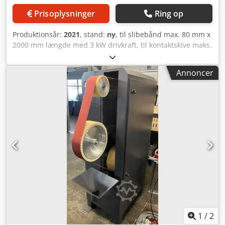
Prisoplysninger
Ring op
Produktionsår:
2021
, stand:
ny
, til slibebånd max. 80 mm x
2000 mm længde med 3 kW drivkraft, til kontaktskive maks.
diameter 80 mm x 80 mm Crodpfx Adjgxuhme Isf
Annoncer
1
/
2