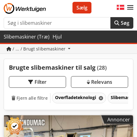
Sælg
Søg
Slibemaskiner (Træ)
Hjul
/ ... / Brugt slibemaskiner
Brugte slibemaskiner til salg
(28)
Filter
Relevans
Overfladeteknologi
Slibemaski
Fjern alle filtre
Annoncer