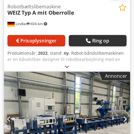
Robotbæltslibemaskine
WEIZ
Typ A mit Oberrolle
Lindlar
604 km
Prisoplysninger
Ring op
Produktionsår:
2022
, stand:
ny
, Robot-båndslibemaskinen
er en båndsliber designet til robotbearbejdning med en
kontaktskive til slibning af emner i aluminium, stål,
messing og zinktrykstøbegods. Tekniske data:
Annoncer
Crsdpfxogxug Ej Ad Isf Kontaktskive: maks. Ø 400 mm
Slibebåndslængde: 3500 mm Slibebåndsbredde: maks. 150
mm Udsugningsstuds: Ø 160 mm Mål (LxBxH): 900 x 700 x
1800 mm Vægt: ca. 350 kg Elektrisk tilslutning: 3 x 400 V, 4
kW Tryklufttilslutning: 6 - 8 bar Støjniveau: > 85 dB(A)
Spindeldiameter: 35 mm Båndslibeenhed til slibebånd
maks. 150 mm x 3500 mm med pneumatisk
båndspænding, båndbrudsovervågning, 4 kW motoreffekt,
frekvensstyret, til kontaktskiver maks. DM 350 mm x 150