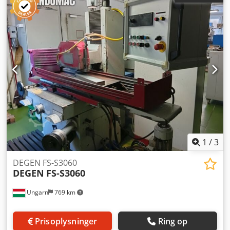
1
/
3
DEGEN FS-S3060
DEGEN
FS-S3060
Ungarn
769 km
Prisoplysninger
Ring op