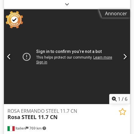
planslibemaskine blev fremstillet i 1989. Den har et
arbejdsområde på 1.200 mm x 500 mm, hvilket giver
Annoncer
tilstrækkelig plads til forskellige slibeopgaver. Maskinen er
i meget god stand og fuldt funktionsdygtig. Hvis du søger
en planslibemaskine af høj kvalitet, bør du overveje denne
Reform-planslibemaskine, vi har til salg. Kontakt os for
flere oplysninger. - Fabrikant: Reform - Arbejdsområde:
1.200 mm x 500 mm - Produktionsår: 1989 Csdpezb Erajfx
Ad Ijrf - Stand: Meget god / Fuldt funktionsdygtig
1
/
6
ROSA ERMANDO STEEL 11.7 CN
Rosa
STEEL 11.7 CN
Italien
769 km