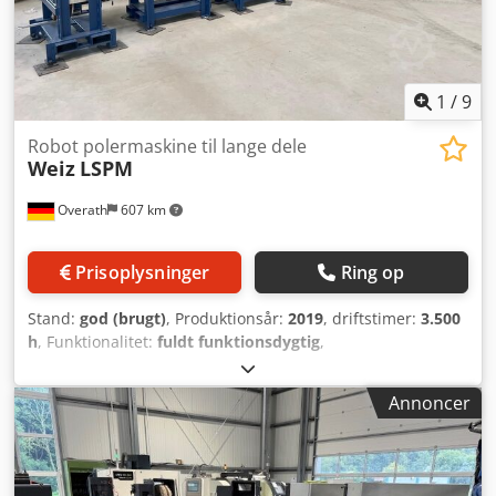
mm, driv- og omløbsruller. Udstyret med overrulle til
frihåndsslipning.
1
/
9
Robot polermaskine til lange dele
Weiz
LSPM
Overath
607 km
Prisoplysninger
Ring op
Stand:
god (brugt)
, Produktionsår:
2019
, driftstimer:
3.500
h
, Funktionalitet:
fuldt funktionsdygtig
,
maskine/køretøjsnummer:
RSPL 19
, Vi sælger et
robotanlæg til langsgående slibning og polering. Med
Annoncer
dette anlæg kan emner slibes og poleres. - 1 x
værktøjsskifter på robotsiden - 1 x bord med servodrev til
optagelse af 9 emner, 360 graders rotation, 9 meter langt -
1 x poleringsaggregat 450mm x 600mm, flydende