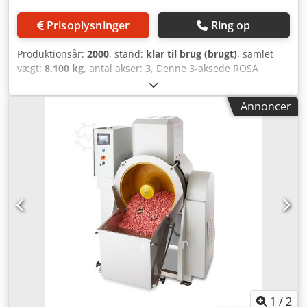
Prisoplysninger
Ring op
Produktionsår:
2000
, stand:
klar til brug (brugt)
, samlet
vægt:
8.100 kg
, antal akser:
3
, Denne 3-aksede ROSA
ERMANDO STEEL 11.7 CN blev fremstillet i år 2000.
Maskinen er udstyret med en ECS 2401-styring, en
Annoncer
slibeflade på 1.000 x 750 mm og en slibehøjde på 600 mm.
Maskinen kan håndtere en bordbelastning på op til 1.400
kg og har en længdehastighed på 1-38 m/min. Overvej
muligheden for at købe denne planslibemaskine ROSA
ERMANDO STEEL 11.7 CN. Kontakt os for yderligere
information om denne maskine. • Slibeflade: 1.000 x 750
mm • Tværgående vandring: 750 mm • Længdegående
vandring: 1.000 mm • Slibehøjde: 600 mm •
Længdehastighed: 1-38 m/min • Brugbar bordflade: 1.100 x
500 mm Crjdjygl Hzopfx Ad Isf • Tilladt bordbelastning:
1.400 kg • Hjulmål: Ø 400 x 30 mm • Omdrejningstal: 1.450
o/min
1
/
2