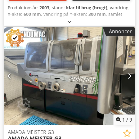
Produktionsår:
2003
, stand:
klar til brug (brugt)
, vandring
X-akse:
600 mm
, vandring på Y-aksen:
300 mm
, samlet
vægt:
2.000 kg
, bordbelastning:
300 kg
, antal akser:
2
,
Planslibemaskine fra 2003. Denne DEGEN FS-S3060 har en
Annoncer
X-akse vandring på 600 mm og en Y-akse vandring på 300
mm. Maskinen har en bordstørrelse på 600 × 300 mm og
en maksimal bæreevne på 300 kg. Hvis du søger en
højtydende slibemaskine, bør du overveje denne DEGEN
FS-S3060, som vi tilbyder til salg. Kontakt os for yderligere
oplysninger. • Bordstørrelse: 600 × 300 mm Crjdpfxey I U
Hbo Ad Ijf
1
/
9
AMADA MEISTER G3
AMADA
MEISTER G3