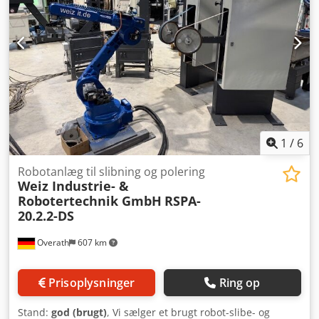
polerpasta tilførsel Codpfx Aswdnb Rjd Isrf - 1 x
børsteaggregat til børster 400mm x 600mm, flydende
polerpasta tilførsel - 1 x slibeaggregat til slibebånd længde
1.000mm og 150mm bredt med oliedis tågeanlæg
bestående af tre lavtryksdyser - 3 x stativer til værktøjer - 1
x aftræksanordning til polerskiver - 1 x måleplade til
poleringsaggregat - 1 x styreskab med PLC Robotten og
lineæraksen er allerede solgt. Kontakt os gerne ved
yderligere spørgsmål!
1
/
6
Robotanlæg til slibning og polering
Weiz Industrie- &
Robotertechnik GmbH
RSPA-
20.2.2-DS
Overath
607 km
Prisoplysninger
Ring op
Stand:
god (brugt)
, Vi sælger et brugt robot-slibe- og