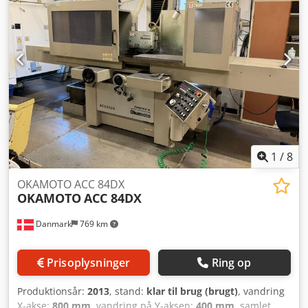
1
/
8
OKAMOTO ACC 84DX
OKAMOTO
ACC 84DX
Danmark
769 km
Prisoplysninger
Ring op
Produktionsår:
2013
, stand:
klar til brug (brugt)
, vandring
X-akse:
800 mm
, vandring på Y-aksen:
400 mm
, samlet