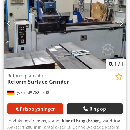
oplysninger. Crodpfx Aezb Et Dod Ief - Producent: ELB -
Arbejdsområde: 1.500 mm x 500 mm - Produktionsår: 1989
- Stand: Meget god / Fuldt funktionsdygtig
1
/
1
Reform plansliber
Reform
Surface Grinder
Tyskland
769 km
Prisoplysninger
Ring op
Produktionsår:
1989
, stand:
klar til brug (brugt)
, vandring
X-akse:
1.200 mm
, antal akser:
3
, Denne 3-aksede Reform