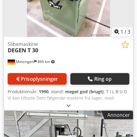
1
/
3
Slibemaskine
DEGEN
T 30
Metzingen
860 km
Prisoplysninger
Ring op
Produktionsår:
1990
, stand:
meget god (brugt)
, T I L B U D
Vi kan tilbyde Dem følgende maskine fra lager, med
forbehold for mellemsalg og fejl, uforpligtende: D E G E N
Manuel afkortnings-, tilspidsnings- og rundslibemaskine til
Annoncer
udstøderstifter Type: T Årgang: 1990 _____ Spidshøjde på
slæden: ca. 200 mm Slibeskivens Ø x hul: 200 x 30 mm
Slibeskivens omdrejningstal: ca. U/min. Slibeskivens
motoreffekt: ca. kW Csdpfx Adoxzuuvs Ijrf Spidshøjde på