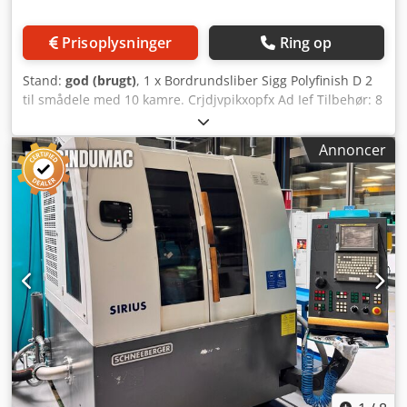
Prisoplysninger
Ring op
Stand:
god (brugt)
, 1 x Bordrundsliber Sigg Polyfinish D 2
til smådele med 10 kamre. Crjdjvpikxopfx Ad Ief Tilbehør: 8
x plastbeholdere, heraf 4 komplette med låg og holder.
Yderligere oplysninger følger. Maskinen kan demonstreres
Annoncer
under strøm.