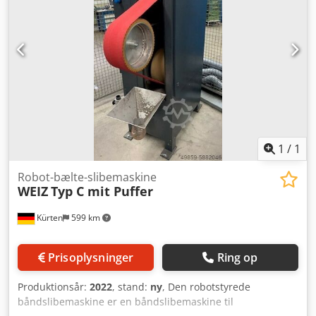
tilslutning: 3 x 400 V, 4 kW Tryklufttilslutning: 6 - 8 bar
Lydniveau: > 85 dB(A) Spindeldiameter: 35 mm
Båndslibeenhed til slibebånd maks. 150 mm x 3500 mm
med pneumatisk båndspænding, båndbrudsovervågning,
4 kW drivkraft, frekvensstyret, til kontaktskiver maks. DM
350 mm x 150 mm, driv- og omløbsruller.
1
/
1
Robot-bælte-slibemaskine
WEIZ
Typ C mit Puffer
Kürten
599 km
Prisoplysninger
Ring op
Produktionsår:
2022
, stand:
ny
, Den robotstyrede
båndslibemaskine er en båndslibemaskine til