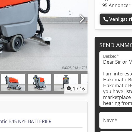
195 Annoncer 
Venligst r
SEND ANM
Besked*
1
/
16
Navn*
tic B45 NYE BATTERIER