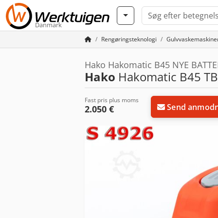
Danmark
Rengøringsteknologi
Gulvvaskemaskine
Hako Hakomatic B45 NYE BATTE
Hako
Hakomatic B45 TB5
Fast pris plus moms
Send anmodn
2.050 €