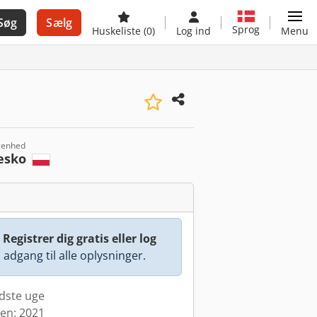
Søg
Sælg
Sprog
Huskeliste
(0)
Log ind
Menu
genhed
esko
:
Registrer dig gratis eller log
å adgang til alle oplysninger.
idste uge
den: 2021