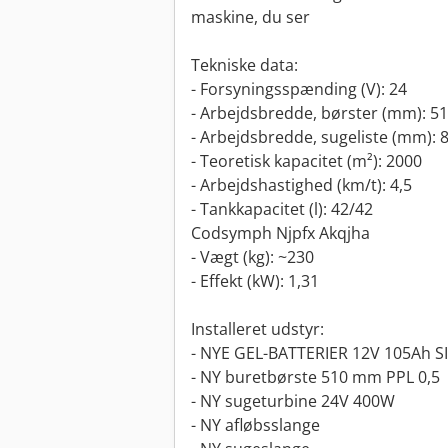
maskine, du ser
Tekniske data:
- Forsyningsspænding (V): 24
- Arbejdsbredde, børster (mm): 5
- Arbejdsbredde, sugeliste (mm): 
- Teoretisk kapacitet (m²): 2000
- Arbejdshastighed (km/t): 4,5
- Tankkapacitet (l): 42/42
Codsymph Njpfx Akqjha
- Vægt (kg): ~230
- Effekt (kW): 1,31
Installeret udstyr:
- NYE GEL-BATTERIER 12V 105Ah SIA
- NY buretbørste 510 mm PPL 0,5
- NY sugeturbine 24V 400W
- NY afløbsslange