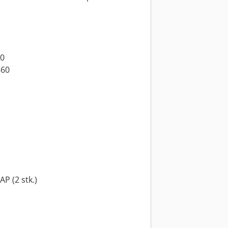
10
860
P (2 stk.)