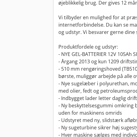
øjeblikkelig brug. Der gives 12 må
Vi tilbyder en mulighed for at præ
internetforbindelse. Du kan se mas
og udstyr. Vi besvarer gerne dine
Produktfordele og udstyr:
- NYE GEL-BATTERIER 12V 105Ah SIA
- Årgang 2013 og kun 1209 driftst
- 510 mm rengøringshoved (TB51
børste, muliggør arbejde på alle o
- Nye sugelæber i polyurethan, m
med olier, fedt og petroleumspro
- Indbygget lader letter daglig drift
- Ny beskyttelsesgummi omkring 
uden for maskinens omrids
- Udstyret med ny, slidstærk aflø
- Ny sugeturbine sikrer høj sugest
- Hver maskine sælges med individ