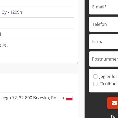
E-mail*
13y - 1209h
Telefon
)
Firma
gtig
Postnummer
Jeg er fo
Få tilbud
ckiego 72, 32-800 Brzesko, Polska
Dat