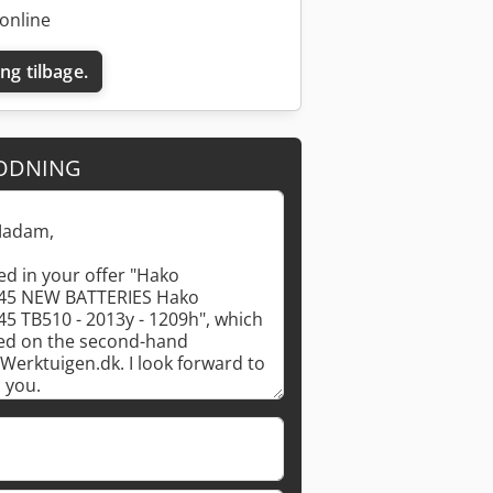
online
ing tilbage.
ODNING