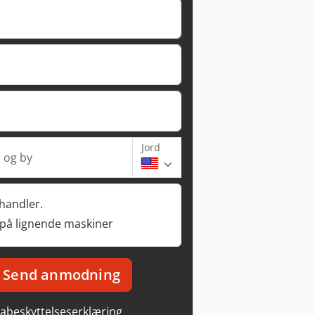
Jord
 og by
rhandler.
 på lignende maskiner
Send anmodning
abeskyttelseserklæring