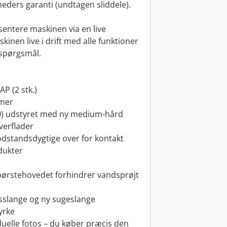
neders garanti (undtagen sliddele).
sentere maskinen via en live
kinen live i drift med alle funktioner
 spørgsmål.
P (2 stk.)
imer
0) udstyret med ny medium-hård
verflader
odstandsdygtige over for kontakt
dukter
børstehovedet forhindrer vandsprøjt
bsslange og ny sugeslange
yrke
uelle fotos – du køber præcis den