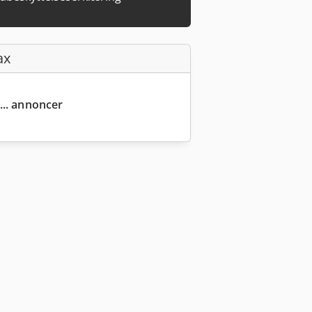
ax
... annoncer