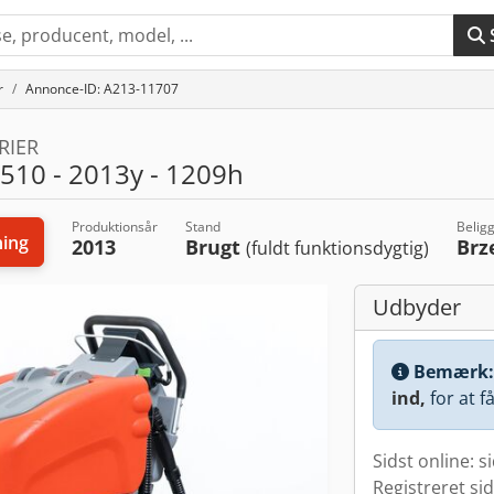
r
Annonce-ID: A213-11707
RIER
10 - 2013y - 1209h
Produktionsår
Stand
Belig
ing
2013
Brugt
Brz
(fuldt funktionsdygtig)
Udbyder
Bemærk
ind,
for at f
Sidst online: s
Registreret si