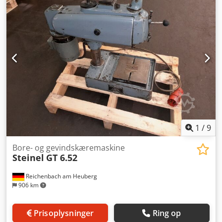
1
/
9
Bore- og gevindskæremaskine
Steinel
GT 6.52
Reichenbach am Heuberg
906 km
Prisoplysninger
Ring op