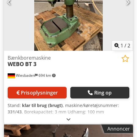
m/min - Maks. fremføringskraft (x/y/z) 28000 / 27000 /
28000 N Spindelhastigheder i 1/min - Geartrin 1: 6 til 1004
o/min - Geartrin 2: 950 til 4000 o/min Udstyr/Tilbehør: - Ca.
30 stk. værktøjsholdere SK 50 - 1 måleprobe -
Kølemiddelanlæg / papirbåndsfilter & spåntransportør -
Køler Dwjdpfx Aow N S E Neblja - Olietågeudsugning -
Fastgørelseselementer - Teknisk dokumentation
1
/
2
Bænkboremaskine
WEBO
BT 3
Wiesbaden
694 km
Prisoplysninger
Ring op
Stand:
klar til brug (brugt)
, maskine/køretøjsnummer:
331/43
, Borekapacitet: 3 mm Udhæng: 100 mm
Spindelhastigheder: 6300 og 9000 omdr./min Dwjdpfx
Ajfnbgqeblea Drivmotor: 380 V, 0,18 kW Pladsbehov: 470 x
Annoncer
250 x 520 mm Vægt: 39 kg