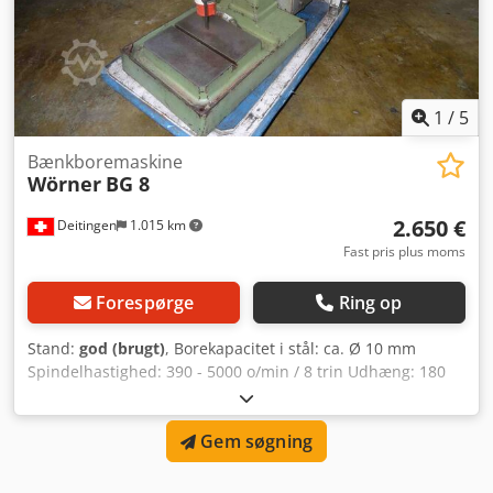
knap Dsdpfx Abeynmz Nolewa Termisk
overbelastningsbeskyttelse Underspændingsudløser
Borebeskyttelse med elektrisk sikring Tilslutningskabel
med Schuko-stik (1,2 m) 3 års garanti ved et-skiftsdrift
TILVALG: Maskineskab med dør og skuffe Boresæt 2
1
/
5
(skruestik & lynspændborepatron)
Bænkboremaskine
Wörner
BG 8
2.650 €
Deitingen
1.015 km
Fast pris plus moms
Forespørge
Ring op
Stand:
god (brugt)
, Borekapacitet i stål: ca. Ø 10 mm
Spindelhastighed: 390 - 5000 o/min / 8 trin Udhæng: 180
mm Værktøjsoptagelse: MK 2 Pinolslag: 70 mm Bordets
opspændingsflade: 240 x 220 mm Vægt: ca. 80 kg
Gem søgning
Dimensioner (B x D x H): ca. 400 x 500 x 800 mm uden
vogn! Dwjdpfx Ajrypb Ssblja