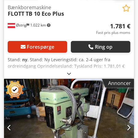
Bænkboremaskine
FLOTT
TB 10 Eco Plus
1.781 €
Østrig
1.022 km
Fast pris plus moms
Forespørge
Ring op
Stand:
ny
, Stand: Ny Leveringstid: ca. 2-4 uger fra
ordreindgang Oprindelsesland: Tyskland Pris: 1.781,01 €
Borekapacitet i konstruktionsstål: 10 mm Optagelse: B16
Udladning: 180 mm Omdrejningstal: 250 - 3000 omdr./min
Annoncer
Motor: 0,45 kW Længde: 400 mm Bredde: 248 mm Højde:
460 mm Vægt: 30 kg Pinolslag: 50 mm Afstand spindel -
bord: 105 - 245 mm Bord: 300 x 200 mm Søjlediameter: 50
mm Permanent/normal borekapacitet: 10 / 12 (i E335/ST60)
Manuel fremføring Digitalt omdrejningstal display Robust,
høj kvalitet og hældende rotationsafdækning for nem
aflæsning af omdrejningstal LED-belysning Hurtigt
justerbart og ergonomisk boredybdeanslag Trinløs
omdrejningsregulering via centreret drejeknap NØDSTOP-