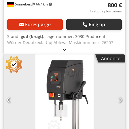
800 €
Sonneberg
667 km
Fast pris plus moms
Forespørge
Ring op
Stand:
god (brugt)
, Lagernummer: 3030 Producent:
Wörner Dedpfxexfa Upj Ablewa Maskinnummer: 26207
Type / Model: B8 Borekapacitet: op til 10 mm
Spindelholder: Borepatron Omdrejningstal: 780 til 10.000
Annoncer
o/min Slaglængde: 70 mm Udlæg: mm Bordstørrelse: 240 x
220 mm Hovedjustering: Maskinens opstillingsflade: 320 x
430 mm mm Samlet tilslutning: kW Tilbehør/Udstyr:
Borepatron Stand: meget god Vægt: 120 kg Mål med bord:
600 x 800 x 1.200 mm Bordplads: 560 x 720 mm