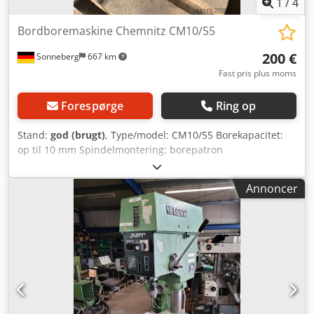
1
/
4
Bordboremaskine Chemnitz CM10/55
200 €
Sonneberg
667 km
Fast pris plus moms
Forespørge
Ring op
Stand:
god (brugt)
, Type/model: CM10/55 Borekapacitet:
op til 10 mm Spindelmontering: borepatron
Omdrejningstal: 460 til 2.190 o/min. (?) Slaglængde: 100
mm Overhæng: 220 mm Bord: 275x220 mm Samlet
Annoncer
effektforbrug: 0,4 kW Tilbehør/udstyr: borepatron
Dwodpjznrnysfx Ablsa Stand: god Vægt: 125 kg
Dimensioner: 330 x 750 x 660 mm