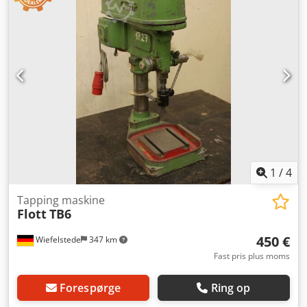
1
/
4
Tapping maskine
Flott
TB6
450 €
Wiefelstede
347 km
Fast pris plus moms
Forespørge
Ring op