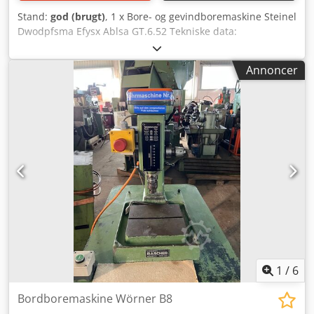
Stand:
god (brugt)
, 1 x Bore- og gevindboremaskine Steinel
Dwodpfsma Efysx Ablsa GT.6.52 Tekniske data:
Omdrejningstal: 500/630/1000/1250 o/min Kapacitet i stål:
M6 Maks. spændediameter for spændepatron: 10 mm
Annoncer
Maskinen kan besigtiges under strøm.
1
/
6
Bordboremaskine Wörner B8