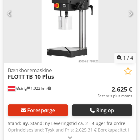
nem aflæsning af omdrejningstal LED-belysning Hurtigt
justerbart og ergonomisk borestop Trinløs
hastighedsregulering via centreret drejeknap
Nødstoppetrykknap Termisk overbelastningssikring
Underspændingsudløser Borebeskyttelse med elektrisk
sikring Tilslutningskabel med Schuko-stik (1,2 m) 3 års
garanti ved enkelt-skiftsdrift Art.-nr.: 217.410 med
mellembord og bordhøjdejustering via tandstang TILVALG:
Maskineskab med dør og skuffe Borepakke 2
1
/
4
(bænkspændetvinge & hurtigtspændende borepatron)
Bænkboremaskine
FLOTT
TB 10 Plus
2.625 €
Østrig
1.022 km
Fast pris plus moms
Forespørge
Ring op
Stand:
ny
, Stand: ny Leveringstid ca. 2 - 4 uger fra ordre
Oprindelsesland: Tyskland Pris: 2.625,31 € Borekapacitet i
konstruktionsstål: 10 mm Opspænding: B 16 Udladning: