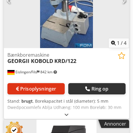
Maskinens tilstand er, alderen taget i betragtning, god.
1
/
4
Bænkboremaskine
GEORGII KOBOLD
KRD/122
Eislingen/Fils
842 km
Prisoplysninger
Ring op
Stand:
brugt
, Borekapacitet i stål (diameter): 5 mm
Dwedpocxxmlefx Ablja Udhæng: 100 mm Boreløb: 30 mm
Driftsspænding: 220/380 V Omdrejningstal: 2820 o/min
Fastspændingsbord: 170 x 120 mm Maksimal emnehøjde:
Annoncer
120 mm Samlet effektbehov: 200 W Maskinvægt ca.: 35 kg
Pladsbehov ca.: 0,25 x 0,43 x 0,5 m Ældre robust