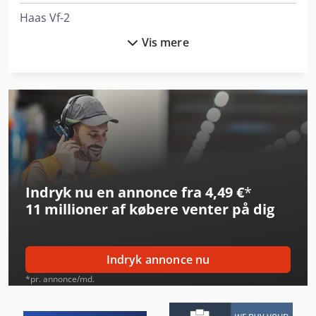
Haas Vf-2
Vis mere
Haas Vf-4
Haulotte Compact 10 N
Holzkraft Vsa 38 L
Index Ms22-6
Index Ms40-6
Indryk nu en annonce fra 4,49 €
*
Kapema Bm 25
11 millioner af købere
venter på dig
Krone Bdf
Lagun L 1400
Indryk annonce nu
Linde E 10
*pr. annonce/md.
Linde L 10