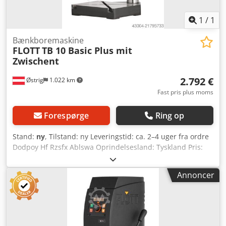
1
/
1
Bænkboremaskine
FLOTT
TB 10 Basic Plus mit
Zwischent
2.792 €
Østrig
1.022 km
Fast pris plus moms
Forespørge
Ring op
Stand:
ny
, Tilstand: ny Leveringstid: ca. 2–4 uger fra ordre
Dodpoy Hf Rzsfx Ablswa Oprindelsesland: Tyskland Pris:
2.792,28 € Borekapacitet i byggestål: 10 mm Opspænding:
B 16 Udhæng: 220 mm Omdrejningstal: 250–3.000 o/min
Annoncer
Motor: 0,45 kW Længde: 320 mm Bredde: 520 mm Højde:
820 mm Vægt: 44 kg Pinolvandring: 60 mm Afstand spindel
– fod: 140–315 mm Bord: 300 x 250 mm Søjlediameter: 70
mm Permanent/normal borekapacitet: 10/12 mm (i
E335/ST60) Robust, høj kvalitet og vippet rotérbar hætte for