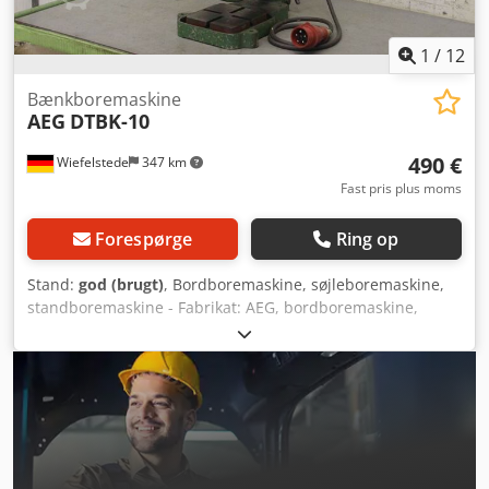
1
/
12
Bænkboremaskine
AEG
DTBK-10
490 €
Wiefelstede
347 km
Fast pris plus moms
Forespørge
Ring op
Stand:
god (brugt)
, Bordboremaskine, søjleboremaskine,
standboremaskine - Fabrikat: AEG, bordboremaskine,
model DTBK-10 - Bordstørrelse: 175 x 175 mm Djdpfx
Aehfavqeblowa - Spindeloptagelse: Borepatron B16 -
Udladning: 200 mm - Søjlediameter: 60 mm - Spindelslag:
70 mm - Motor: 0,25 kW / 2800 omdr./min. - Spænding: 380
V - Dimensioner: 580/590/H730 mm - Vægt: 60 kg