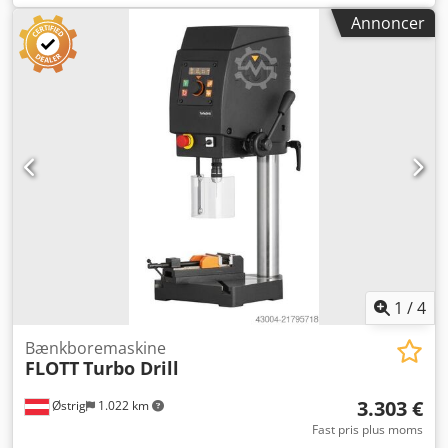
220 mm Omdrejningstal: 60 - 6000 o/min Motor: 0,54 kW
Annoncer
Længde: 350 mm Bredde: 520 mm Højde: 820 mm Vægt: 44
kg Pinolslag: 60 mm Afstand spindel - bord: 140 - 315 mm
Bord: 300 x 250 mm Søjlediameter: 70 mm
Vedvarende/normal borekapacitet: 10/12 mm (i E335/ST60)
Gevindskæringsudstyr Betjeningspanel med OLED-display
Robust, højkvalitets borehovedkappe med ergonomisk
skrånende front LED-belysning Hurtigt justerbart og
ergonomisk Dwedpfx Aboy Hf Rnjlsa Borddybdeanslag
Trinløs omdrejningsregulering via centreret drejeknap
NØDSTOP-knap Termisk overbelastningsbeskyttelse
Spindelstop Borebeskyttelse med elektrisk sikring
Tilslutningskabel med Schuko-stik 3 års garanti ved et-
skift-drift TILVALG (PRISER PÅ FORESPØRGSEL):
Maskineskab med dør og skuffe Boresæt 2 (skruestik og
1
/
4
hurtigspændingsborepatron)
Bænkboremaskine
FLOTT
Turbo Drill
3.303 €
Østrig
1.022 km
Fast pris plus moms