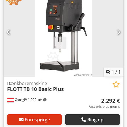
bordsøjleboremaskine med T-noter i den bearbejdede fod,
borepatron samt en opspændingsflade på (170 x 120 mm).
Bearbejdning af emner med en højde fra (1 mm - 120 mm)
samt en boredybde på 30 mm og et svingområde på over
180 grader ved et udhæng på boreakslen på 100 mm.
Standen er god i forhold til alderen.
1
/
1
Bænkboremaskine
FLOTT
TB 10 Basic Plus
2.292 €
Østrig
1.022 km
Fast pris plus moms
Forespørge
Ring op