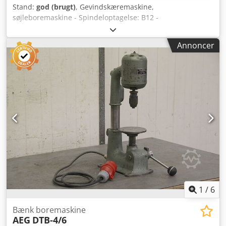
Stand:
god (brugt)
, Gevindskæremaskine,
søjleboremaskine - Spindeloptagelse: B12 -
Gevindskæreforsats: Tapmatic 30 X M1,5-M7 Dodpeb A
Imxjfx Ablowa - Udladning: 165 mm - Motoreffekt: 0,25 kW -
Annoncer
Vægt: 60 kg
1
/
6
Bænk boremaskine
AEG
DTB-4/6