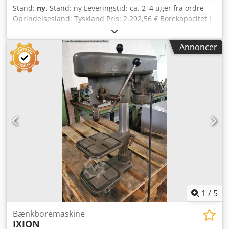
Stand:
ny
, Stand: ny Leveringstid: ca. 2–4 uger fra ordre
Oprindelsesland: Tyskland Pris: 2.292,56 € Borekapacitet i
konstruktionsstål: 10 mm Optagelse: B 16 Udladning: 220
mm Omdrejningstal: 250 – 3.000 o/min Motor: 0,45 kW
Annoncer
Længde: 320 mm Bredde: 520 mm Højde: 820 mm Vægt: 44
kg Pindolslængde: 60 mm Afstand spindel – bord: 140–315
mm Bordstørrelse: 300 x 250 mm Søjlediameter: 70 mm
Permanent/normalt boreydelse: 10/12 (i E335/ST60)
Robust, høj kvalitet og vippet rotationshætte for nem
aflæsning af omdrejningstal Dsdpoy Hf Rbsfx Abljwa LED-
belysning Hurtigt justerbart og ergonomisk borestop
Trinløs omdrejningsregulering via centreret drejeknap
Nødstop-knap Termisk overbelastningsbeskyttelse
Underspændingsudløser Beskytterskærm med elektrisk
sikring Tilslutningskabel med Schuko-stik (1,2 m) 3 års
garanti ved enkeltskiftsdrift Art.-nr. 217.400 med
borehovedehøjdejustering OPTIONER (PRISER PÅ
FORESPØRGSEL): Maskineskab med dør og skuffe
1
/
5
Boringspakke 2 (skruestik & lynspændende borepatron)
Bænkboremaskine
IXION