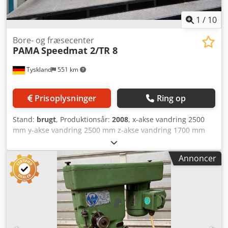
1
/
10
Bore- og fræsecenter
PAMA
Speedmat 2/TR 8
Tyskland
551 km
Prisoplysninger
Ring op
Stand:
brugt
, Produktionsår:
2008
, x-akse vandring 2500
mm y-akse vandring 2500 mm z-akse vandring 1700 mm
Styring Siemens Sinumerik 840 D maks. emnevægt 6000 kg
Spindeldiameter 130 mm Pinolslængde 700 mm
Annoncer
Værktøjsoptagelse ISO 50 DIN 69871 - AD maks.
drejningsmoment på spindel 1847 Nm Samlet effektbehov
65 kW Maskinvægt ca. 45 t Pladsbehov ca. 10,9 x 9,3 x 5,7
m Arbejdsbord - Opspændingsflade 2500 x 2000 mm -
Borde højde over gulv 800 mm Fremføringshastighed - x-
akse 0,5 til 10000 mm/min - y-akse 0,5 til 10000 mm/min -
z-akse 0,5 til 10000 mm/min - Hurtigløb (x/y/z) 25 / 25 / 25