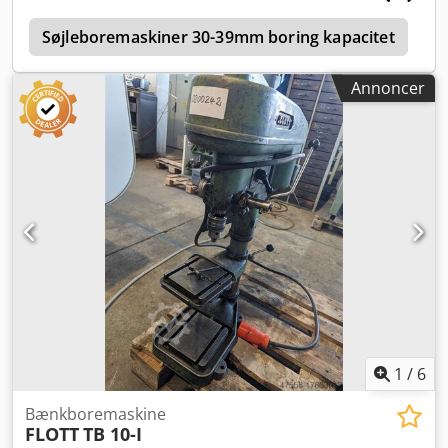
l
Søjleboremaskiner 30-39mm boring kapacitet
B
Annoncer
1
/
6
Bænkboremaskine
FLOTT
TB 10-I