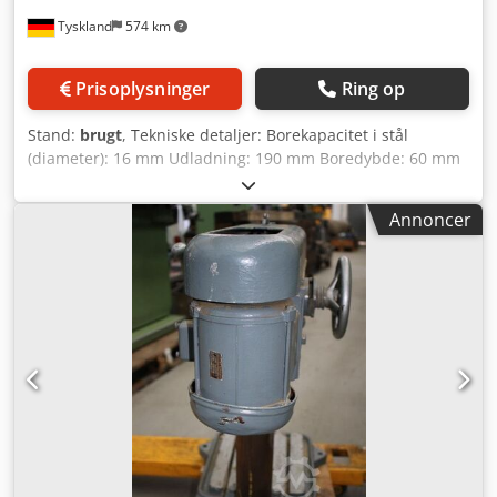
Tyskland
574 km
Prisoplysninger
Ring op
Stand:
brugt
, Tekniske detaljer: Borekapacitet i stål
(diameter): 16 mm Udladning: 190 mm Boredybde: 60 mm
Spindel-/bordafstand maks.: 250 mm Omdrejningstal: 410
/ 725 / 1100 / 1700 ved 4-trins skifte pr. minut
Annoncer
Spindelholder MK: MK 2 Bordets opspændingsflade: 155 x
155 mm Vertikaljustering bord: 180 mm Djdsu Id Dzjpfx
Abljwa Bord, drejelig: 360° Opstillingsflade, base: 175 x 175
mm Afstand, spindelcenter til base: maks. 360 mm
Søjlediameter: 70 mm Maskinvægt ca.: 65 kg Mål L x B x H:
0,6 x 0,3 x 0,85 m Borspindel udstyret med borepatron 1 -
16 mm Bord drejeligt