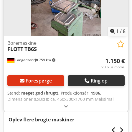
1
/
8
Boremaskine
FLOTT
TB6S
1.150 €
Langenzenn
759 km
VB plus moms
Forespørge
Ring op
Stand:
meget god (brugt)
, Produktionsår:
1986
,
Dimensioner (LxBxH): ca. 450x300x1700 mm Maksimal
boredybde: 60 mm Maksimal emnehøjde: 350 mm
Bordmål: 250x250 mm Omdrejningstal: 430 - 9000 o/min
(12 trin) Dwsdpfx Aboh Dimyoloa 2 motoreffektniveauer
Oplev flere brugte maskiner
Hastighedsindstilling via kilerem Inkl. borepatron Inkl. 16 A
stikprop Inkl. understel