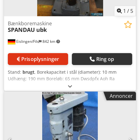
1
/
5
Bænkboremaskine
SPANDAU
ubk
Eislingen/Fils
842 km
Prisoplysninger
Ring op
Stand:
brugt
, Borekapacitet i stål (diameter): 10 mm
Udhæng: 190 mm Boreløb: 65 mm Dwsdpfx Aoh Ra
Nxobloa Samlet tilsluttet effekt: 0,5 kW Maskinvægt ca.:
0,05 t Pladsbehov ca.: 0,3 x 0,7 x 0,7 m Søjlediameter: 80
Annoncer
mm Bearbejdet bundplade: Ja Bordstørrelse: 300 x 250 mm
Højdejustering: 0 - 280 mm Omdrejningstal: 950 - 2000
o/min Ældre, meget robust søjleboremaskine med T-spor i
den bearbejdede bundplade, borepatron og et
opspændingsareal på 300 x 250 mm. Bearbejdning af
emner med en højde fra 1 mm til 260 mm samt en
boredybde på 65 mm, med et spindeludhæng på 190 mm.