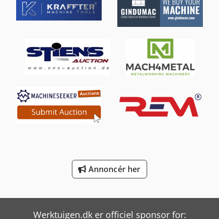
Man Tgl 10
Metallkraft Fsbm 1020-20 S2
Metallkraft Fsbm 1020-25 E
Panhans 116/10
Panhans 245/10
Panhans 245/20
Panhans 334/20
Panhans 336/20
Annoncér her
Panhans Bsb 500
Weinbrenner Tsv 6/3050
Werktuigen.dk er officiel sponsor for: