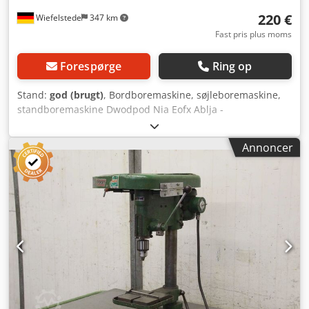
220 €
Wiefelstede
347 km
Fast pris plus moms
Forespørge
Ring op
Stand:
god (brugt)
, Bordboremaskine, søjleboremaskine,
standboremaskine Dwodpod Nia Eofx Ablja -
Spindeloptagelse borepatron: 4 mm - Borddiameter: Ø 125
mm - Udladning: 105 mm - Omdrejningstal: 1400
Annoncer
omdr./min. - Søjlediameter: 41 mm - Spindelslag: 55 mm -
Motoreffekt: 75 W - Dimensioner: 290/150/H530 mm - Vægt:
13,4 kg