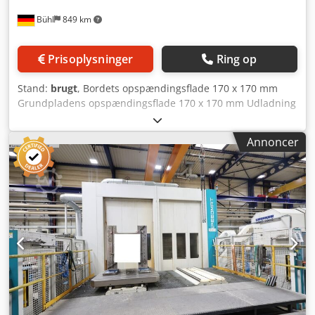
Bühl
849 km
Prisoplysninger
Ring op
Stand:
brugt
, Bordets opspændingsflade 170 x 170 mm
Grundpladens opspændingsflade 170 x 170 mm Udladning
185 mm Pinolvandring 65 mm Spindelhastigheder 500 /
896 / 1473 / 2428 o/min Søjlediameter 65 mm Dedpfx
Annoncer
Absvh Nbbslewa Samlet effektbehov 0,37 kW