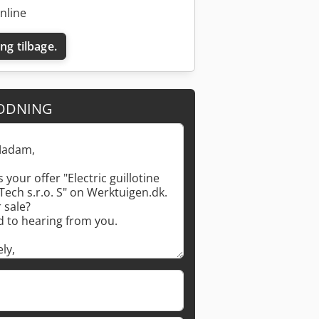
nline
ing tilbage.
ODNING