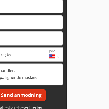
Jord
 og by
rhandler.
 på lignende maskiner
Send anmodning
abeskyttelseserklæring