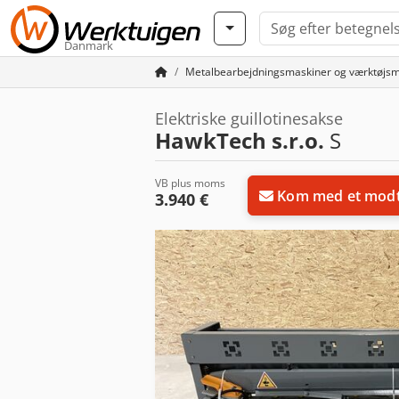
Danmark
Metalbearbejdningsmaskiner og værktøjsm
Elektriske guillotinesakse
HawkTech s.r.o.
S
VB plus moms
Kom med et modt
3.940 €