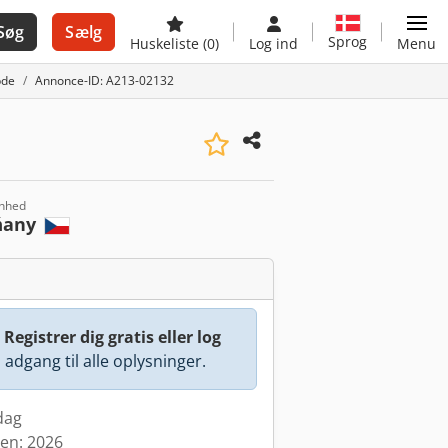
Søg
Sælg
Sprog
Huskeliste
(0)
Log ind
Menu
bde
Annonce-ID: A213-02132
enhed
ňany
:
Registrer dig gratis eller log
å adgang til alle oplysninger.
 dag
den: 2026