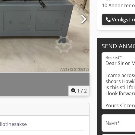
10 Annoncer o
Venligst r
SEND ANM
Besked*
1
/
2
Navn*
illotinesakse