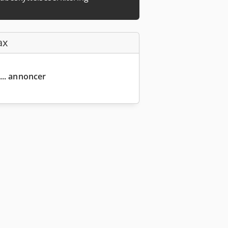
ax
... annoncer