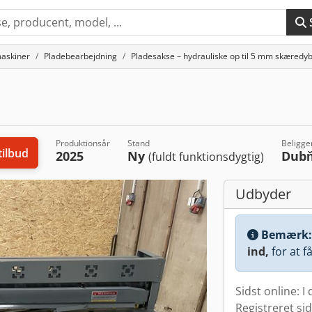
askiner
Pladebearbejdning
Pladesakse – hydrauliske op til 5 mm skæredy
Produktionsår
Stand
Beligg
ilbud
2025
Ny
Dub
(fuldt funktionsdygtig)
Udbyder
Bemærk
ind,
for at f
Sidst online: I
Registreret si