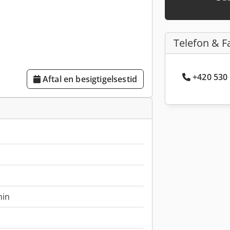
Telefon & F
+420 530 
Aftal en besigtigelsestid
min