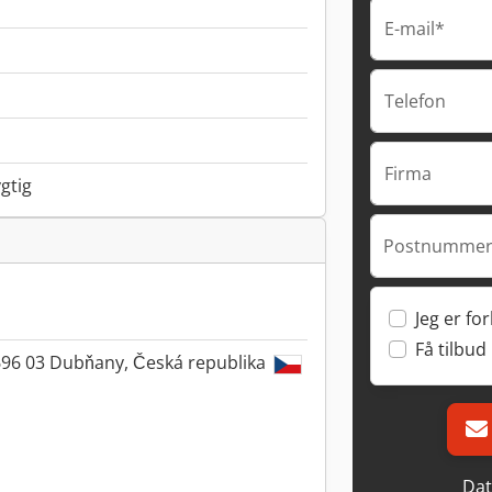
E-mail*
Telefon
Firma
gtig
Postnummer
Jeg er fo
Få tilbud
96 03 Dubňany, Česká republika
Dat