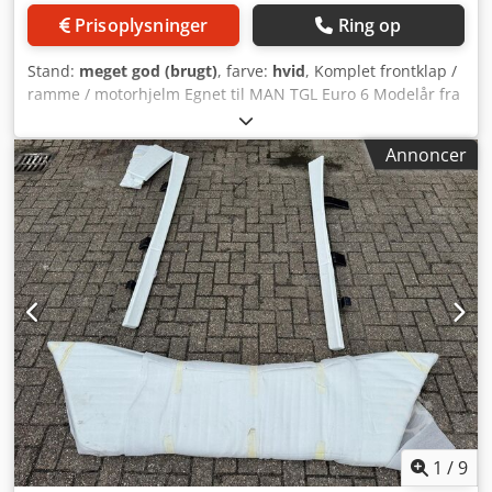
Prisoplysninger
Ring op
Stand:
meget god (brugt)
, farve:
hvid
, Komplet frontklap /
ramme / motorhjelm Egnet til MAN TGL Euro 6 Modelår fra
20 Cevoman bvba. Lenskensdijk 5 2200 Herentals Belgien
Cedpfx Aey R Nthoaneha
Annoncer
1
/
9