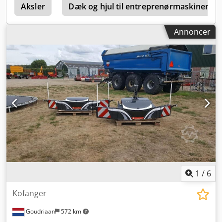
Aksler
Dæk og hjul til entreprenørmaskiner
Annoncer
1
/
6
Kofanger
Goudriaan
572 km