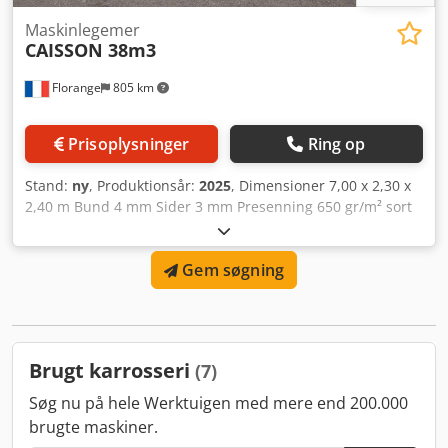
Maskinlegemer
CAISSON 38m3
Florange
805 km
Prisoplysninger
Ring op
Stand:
ny
, Produktionsår:
2025
, Dimensioner 7,00 x 2,30 x
2,40 m Bund 4 mm Sider 3 mm Presenning 650 gr/m² sort
Dimensioner 7,50 x 2,70 m Codpfx Aaox Hkzljneha Elastik
og maljer for hver 500 mm
Gem søgning
Brugt karrosseri
(7)
Søg nu på hele Werktuigen med mere end 200.000
brugte maskiner.