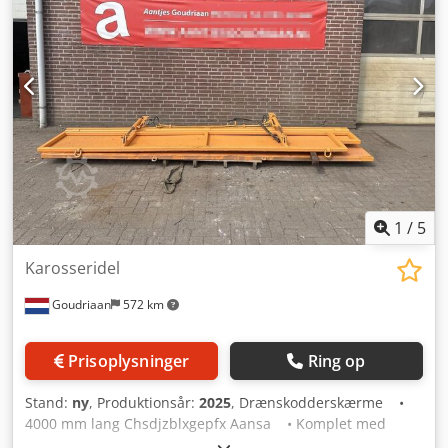
1
/
5
Karosseridel
Goudriaan
572 km
Prisoplysninger
Ring op
Stand:
ny
, Produktionsår:
2025
, Drænskodderskærme •
4000 mm lang Chsdjzblxgepfx Aansa • Komplet med
cylindre Stand: Ny Årgang: 2025