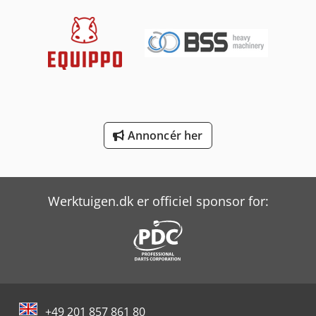
Renault R
Scania G
Tec Rotec
Volvo Fh 400
Annoncér her
Volvo L 70
Yeong Chin Machinery Industries Co. Ltd. (Ycm) Nfx400A
Werktuigen.dk er officiel sponsor for:
+49 201 857 861 80