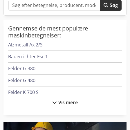
Søg
Gennemse de mest populære
maskinbetegnelser:
Alzmetall Ax 2/S
Bauerrichter Esr 1
Felder G 380
Felder G 480
Felder K 700 S
Vis mere
Felder Rl 350
Graule As 450
Kempf Skm 35/3 Ak