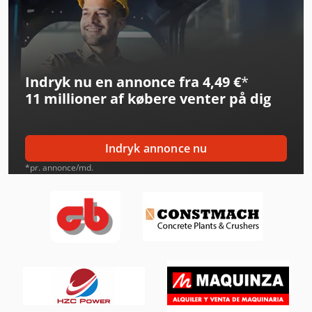
Krone Bdf
Kögel Box
Indryk nu en annonce fra 4,49 €
*
Lindner Urraco 75
11 millioner af købere
venter på dig
Man L 2000
Man Tgm 18
Indryk annonce nu
Mercedes-Benz Mb Trac
*pr. annonce/md.
Mercedes-Benz Sprinter
Mercedes-Benz Sprinter 500
Mercedes-Benz V
Mercedes-Benz Vario
Merlo Tf 33.7-115