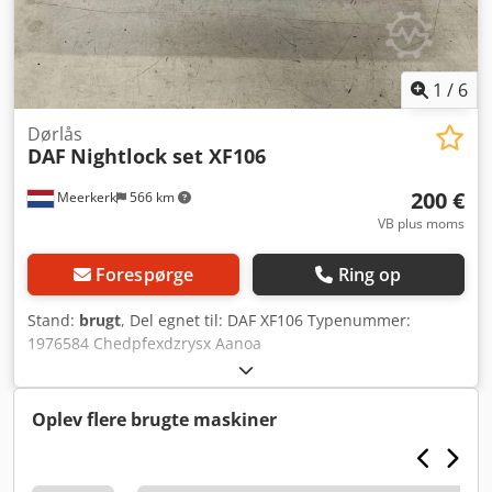
1
/
6
Dørlås
DAF
Nightlock set XF106
200 €
Meerkerk
566 km
VB plus moms
Forespørge
Ring op
Stand:
brugt
, Del egnet til: DAF XF106 Typenummer:
1976584 Chedpfexdzrysx Aanoa
Oplev flere brugte maskiner