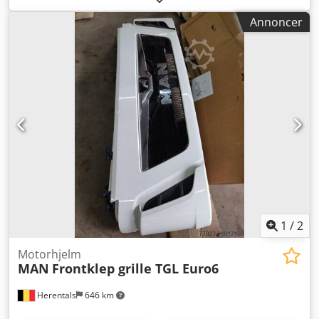
Annoncer
1
/
2
Motorhjelm
MAN
Frontklep grille TGL Euro6
Herentals
646 km