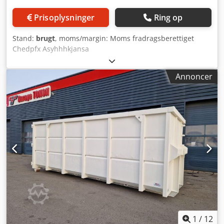
Prisoplysninger
Ring op
Stand:
brugt
, moms/margin: Moms fradragsberettiget
Chedpfx Asyhhhkjansa
Annoncer
1
/
12