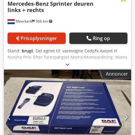
Mercedes-Benz
Sprinter deuren
links + rechts
Meerkerk
566 km
Prisoplysninger
Ring op
Stand:
brugt
, Del egnet til: varevogne Cedpfx Aasyvt H
Nsnjha Pris: Efter forespørgsel Moms/Momsordning: Moms
kan fratrækkes
Annoncer