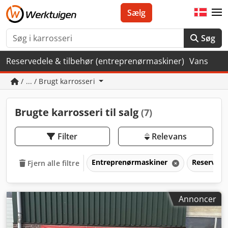
Sælg
Søg
Reservedele & tilbehør (entreprenørmaskiner)
Vans
/ ... / Brugt karrosseri
Brugte karrosseri til salg
(7)
Filter
Relevans
Entreprenørmaskiner
Reservede
Fjern alle filtre
Annoncer