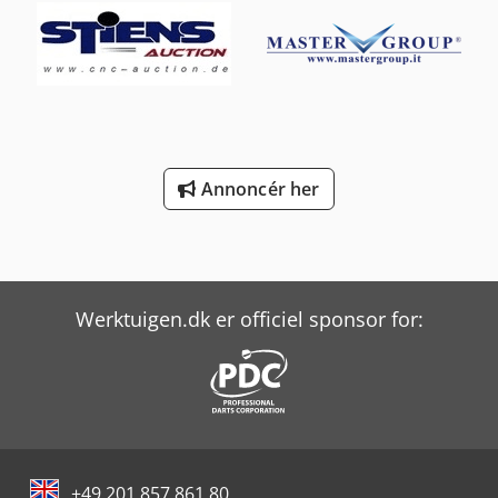
Annoncér her
Werktuigen.dk er officiel sponsor for:
+49 201 857 861 80