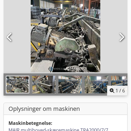
1
/
6
Oplysninger om maskinen
Maskinbetegnelse:
MAIR multihoved-skæremaskine TRA2000/7/7