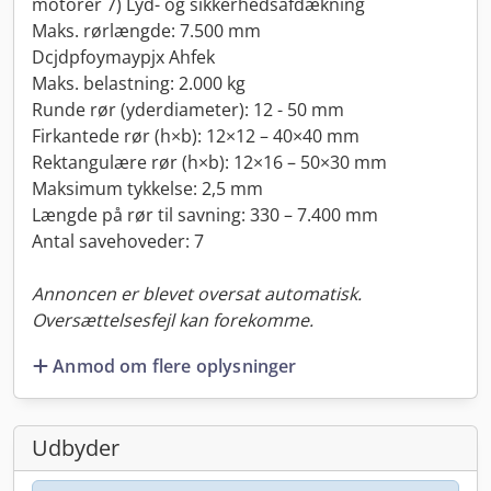
motorer 7) Lyd- og sikkerhedsafdækning
Maks. rørlængde: 7.500 mm
Dcjdpfoymaypjx Ahfek
Maks. belastning: 2.000 kg
Runde rør (yderdiameter): 12 - 50 mm
Firkantede rør (h×b): 12×12 – 40×40 mm
Rektangulære rør (h×b): 12×16 – 50×30 mm
Maksimum tykkelse: 2,5 mm
Længde på rør til savning: 330 – 7.400 mm
Antal savehoveder: 7
Annoncen er blevet oversat automatisk.
Oversættelsesfejl kan forekomme.
Anmod om flere oplysninger
Udbyder