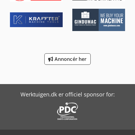
Annoncér her
Werktuigen.dk er officiel sponsor for: