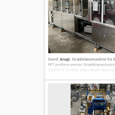
Stand:
brugt
, Strækblæsemaskine fra E
PET-preform-emner Strækblæsemaskine 
22000225 Crsdpfx Aekucxljatsf Årgang: 