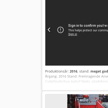
Produktionsår:
2016
, stand:
meget god
Årgang: 2016 Stand: Fremragende Anvend
Codpfxsvbcbue Aatsrf Maks. pladebred
mm Kalender rulle-diametre: 450 / 70
stations opruller WOB 1800 til dobbelt
med forbehold for tilgængelighed og/e