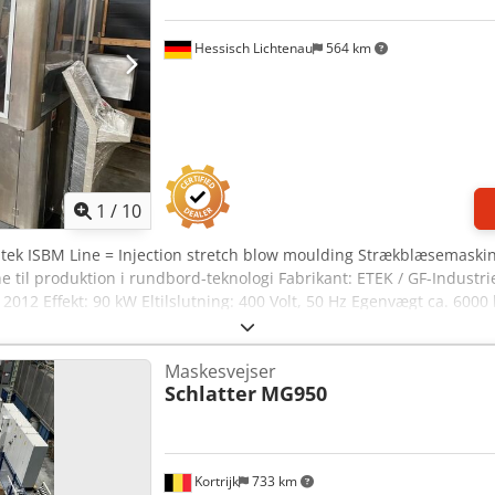
Hessisch Lichtenau
564 km
1
/
10
tek ISBM Line = Injection stretch blow moulding Strækblæsemaskine 
til produktion i rundbord-teknologi Fabrikant: ETEK / GF-Industr
2012 Effekt: 90 kW Eltilslutning: 400 Volt, 50 Hz Egenvægt ca. 600
Maskesvejser
Schlatter
MG950
Kortrijk
733 km