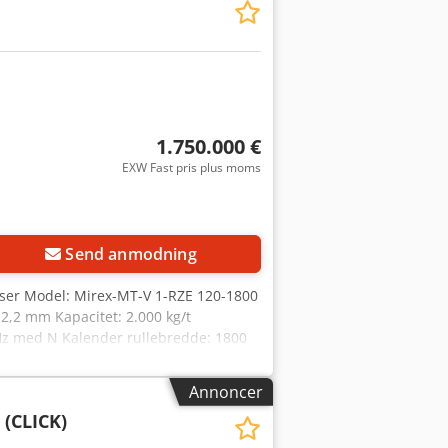
1.750.000 €
EXW Fast pris plus moms
Send anmodning
user Model: Mirex-MT-V 1-RZE 120-1800
 2,2 mm Kapacitet: 2.000 kg/t
Hz med N Kalender rullebredde: 1800
ladetykkelsesområde: 0,15 - 1,5 mm 4-
ger og/eller fejl. Alt udstyr sælges
Annoncer
(CLICK)