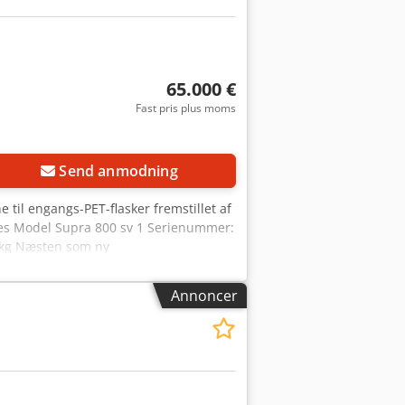
65.000 €
Fast pris plus moms
Send anmodning
til engangs-PET-flasker fremstillet af
ies Model Supra 800 sv 1 Serienummer:
0 kg Næsten som ny
Annoncer