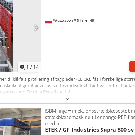
Włoszczowa
919 km
1
/
14
 til klikfals-profilering af tagplader (CLICK), fås i forskellige stør
g maskinkonfigurationer fastsættes individuelt for hver ordre. Kontak
ingsmaskine. Crodpjy Rkuysfx Aatof
ISBM-linje = injektionsstrækblæsestøbni
strækblæsemaskine til engangs-PET-flas
med p
ETEK / GF-Industries
Supra 800 sv