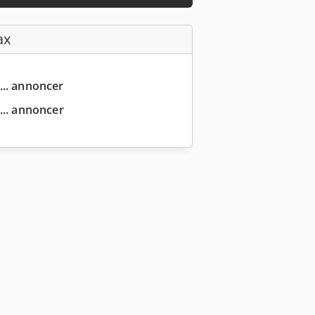
ax
... annoncer
... annoncer