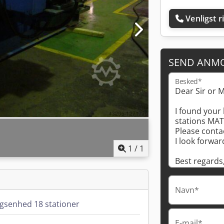
Venligst r
SEND ANM
Besked*
1
/
1
Navn*
gsenhed 18 stationer
E-mail*