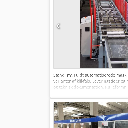
Stand:
ny
, Fuldt automatiserede maskiner
varianter af klikfals. Leveringstider o
og teknisk dokumentation. Rulleformn