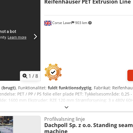
Reifenhäuser
PET Extrusion Line
Corse Lawn
903 km
1
/
8
 (brugt)
, Funktionalitet:
fuldt funktionsdygtig
, Fabrikat: Reifenha
else: PET / PP / PS folie eller plade PET: Tykkelsesområde: 0,25 -
de: 1600 mm Ekstruder: RZE 120 mm Strømforsyning: 3 x 480V 60
0 / 700 mm Silikonebad maks. pladebredde: 1600 mm Silikonebad p
banerulning medfølger. Alle oplysninger er med forbehold for ændrin
Profilvalsning linje
ller mellemsalg.
Dachpoll Sp. z o.o.
Standing seam 
machine