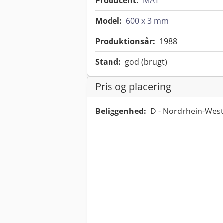
Producent:
MAT
Model:
600 x 3 mm
Produktionsår:
1988
Stand:
god (brugt)
Pris og placering
Beliggenhed:
D - Nordrhein-Wes