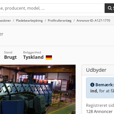
askiner
Pladebearbejdning
Profilrulleranlæg
Annonce-ID: A127-1770
er
Stand
Beliggenhed
Brugt
Tyskland
Udbyder
Bemærk
ind,
for at f
Registreret si
128 Annoncer 