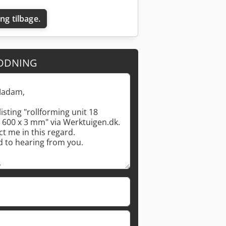
ing tilbage.
ODNING
Anmod om flere billeder